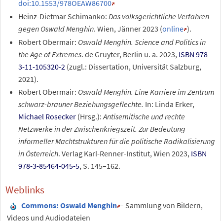
doi:10.1553/978OEAW86700
Heinz-Dietmar Schimanko:
Das volksgerichtliche Verfahren
gegen Oswald Menghin
. Wien, Jänner 2023 (
online
).
Robert Obermair:
Oswald Menghin. Science and Politics in
the Age of Extremes
. de Gruyter, Berlin u.
a. 2023,
ISBN 978-
3-11-105320-2
(zugl.: Dissertation, Universität Salzburg,
2021).
Robert Obermair:
Oswald Menghin. Eine Karriere im Zentrum
schwarz-brauner Beziehungsgeflechte.
In: Linda Erker,
Michael Rosecker
(Hrsg.):
Antisemitische und rechte
Netzwerke in der Zwischenkriegszeit. Zur Bedeutung
informeller Machtstrukturen für die politische Radikalisierung
in Österreich
. Verlag Karl-Renner-Institut, Wien 2023,
ISBN
978-3-85464-045-5
, S. 145–162.
Weblinks
Commons
: Oswald Menghin
– Sammlung von Bildern,
Videos und Audiodateien