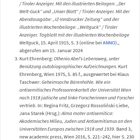
/ Tiroler Anzeiger. Mit den illustrierten Beilagen: „Der
Welt-Guck“ und „Unser Blatt“ / Tiroler Anzeiger. Mit der
Abendausgabe: „IZ-Innsbrucker Zeitung“ und der
illustrierten Wochenbeilage: „Weltguck“ / Tiroler
Anzeiger. Tagblatt mit der illustrierten Wochenbeilage
Weltguck
, 15. April 1915, S.
3 (online bei
ANNO
).
,
abgerufen am 15. Januar 2024
Kurt Ehrenberg:
Othenio Abel’s Lebensweg, unter
Benützung autobiographischer Aufzeichnungen.
Kurt
Ehrenberg, Wien 1975, S. 85 f., ausgewertet bei Klaus
Taschwer:
Geheimsache Bärenhöhle. Wie ein
antisemitisches Professorenkartell der Universität Wien
nach 1918 jüdische und linke Forscherinnen und Forscher
vertrieb.
In: Regina Fritz, Grzegorz Rossoliński-Liebe,
Jana Starek (Hrsg.):
Alma mater antisemitica:
Akademisches Milieu, Juden und Antisemitismus an den
Universitäten Europas zwischen 1918 und 1939.
Band 3,
new academic press, Wien 2016, S. 221–242, hier S. 230