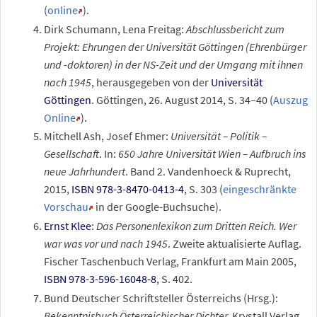
(
online
).
Dirk Schumann, Lena Freitag:
Abschlussbericht zum
Projekt: Ehrungen der Universität Göttingen (Ehrenbürger
und -doktoren) in der NS-Zeit und der Umgang mit ihnen
nach 1945
, herausgegeben von der
Universität
Göttingen
. Göttingen, 26. August 2014, S. 34–40 (
Auszug
Online
).
Mitchell Ash, Josef Ehmer
:
Universität – Politik –
Gesellschaft
. In:
650 Jahre Universität Wien – Aufbruch ins
neue Jahrhundert
.
Band
2
. Vandenhoeck & Ruprecht,
2015,
ISBN 978-3-8470-0413-4
,
S.
303
(
eingeschränkte
Vorschau
in der Google-Buchsuche).
Ernst Klee
:
Das Personenlexikon zum Dritten Reich. Wer
war was vor und nach 1945
. Zweite aktualisierte Auflag.
Fischer Taschenbuch Verlag, Frankfurt am Main 2005,
ISBN 978-3-596-16048-8
, S. 402.
Bund Deutscher Schriftsteller Österreichs (Hrsg.):
Bekenntnisbuch Österreichischer Dichter.
Krystall Verlag,