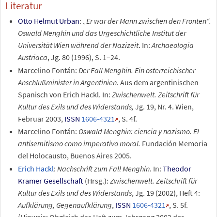
Literatur
Otto Helmut Urban
:
„Er war der Mann zwischen den Fronten“.
Oswald Menghin und das Urgeschichtliche Institut der
Universität Wien während der Nazizeit
. In:
Archaeologia
Austriaca
, Jg. 80 (1996), S. 1–24.
Marcelino Fontán:
Der Fall Menghin. Ein österreichischer
Anschlußminister in Argentinien
. Aus dem argentinischen
Spanisch von Erich Hackl. In:
Zwischenwelt. Zeitschrift für
Kultur des Exils und des Widerstands,
Jg. 19, Nr. 4. Wien,
Februar 2003,
ISSN
1606-4321
, S. 4f.
Marcelino Fontán:
Oswald Menghin: ciencia y nazismo. El
antisemitismo como imperativo moral.
Fundación Memoria
del Holocausto, Buenos Aires 2005.
Erich Hackl
:
Nachschrift zum Fall Menghin
. In:
Theodor
Kramer Gesellschaft
(Hrsg.):
Zwischenwelt. Zeitschrift für
Kultur des Exils und des Widerstands
, Jg. 19 (2002), Heft 4:
Aufklärung, Gegenaufklärung
,
ISSN
1606-4321
, S. 5f.
(Hinweis: Obgleich das Heft zum Jahrgang 2002 der