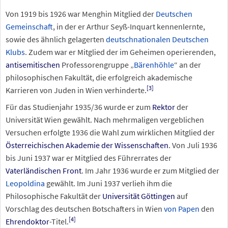
Von 1919 bis 1926 war Menghin Mitglied der
Deutschen
Gemeinschaft
, in der er Arthur Seyß-Inquart kennenlernte,
sowie des ähnlich gelagerten
deutschnationalen
Deutschen
Klubs
. Zudem war er Mitglied der im Geheimen operierenden,
antisemitischen
Professorengruppe „
Bärenhöhle
“ an der
philosophischen Fakultät, die erfolgreich akademische
[
3
]
Karrieren von Juden in Wien verhinderte.
Für das Studienjahr 1935/36 wurde er zum
Rektor
der
Universität Wien gewählt. Nach mehrmaligen vergeblichen
Versuchen erfolgte 1936 die Wahl zum wirklichen Mitglied der
Österreichischen Akademie der Wissenschaften
. Von Juli 1936
bis Juni 1937 war er Mitglied des Führerrates der
Vaterländischen Front
. Im Jahr 1936 wurde er zum Mitglied der
Leopoldina
gewählt. Im Juni 1937 verlieh ihm die
Philosophische Fakultät der
Universität Göttingen
auf
Vorschlag des deutschen Botschafters in Wien
von Papen
den
[
4
]
Ehrendoktor
-Titel.