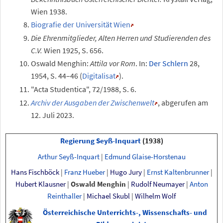
Wien 1938.
Biografie der Universität Wien
Die Ehrenmitglieder, Alten Herren und Studierenden des
C.V.
Wien 1925, S. 656.
Oswald Menghin:
Attila vor Rom
. In:
Der Schlern
28,
1954, S. 44–46 (
Digitalisat
).
"Acta Studentica", 72/1988, S. 6.
Archiv der Ausgaben der Zwischenwelt
, abgerufen am
12. Juli 2023.
Regierung Seyß-Inquart
(1938)
Arthur Seyß-Inquart
|
Edmund Glaise-Horstenau
Hans Fischböck
|
Franz Hueber
|
Hugo Jury
|
Ernst Kaltenbrunner
|
Hubert Klausner
|
Oswald Menghin
|
Rudolf Neumayer
|
Anton
Reinthaller
|
Michael Skubl
|
Wilhelm Wolf
Österreichische Unterrichts-, Wissenschafts- und