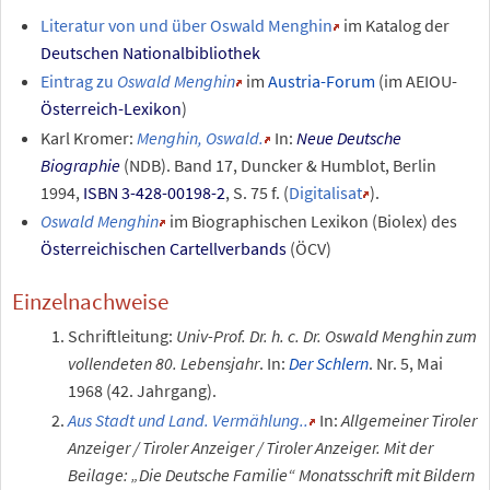
Literatur von und über Oswald Menghin
im Katalog der
Deutschen Nationalbibliothek
Eintrag zu
Oswald Menghin
im
Austria-Forum
(im AEIOU-
Österreich-Lexikon
)
Karl Kromer:
Menghin, Oswald.
In:
Neue Deutsche
Biographie
(NDB). Band
17, Duncker & Humblot, Berlin
1994,
ISBN 3-428-00198-2
, S.
75
f.
(
Digitalisat
).
Oswald Menghin
im Biographischen Lexikon (Biolex) des
Österreichischen Cartellverbands
(ÖCV)
Einzelnachweise
Schriftleitung
:
Univ-Prof. Dr. h. c. Dr. Oswald Menghin zum
vollendeten 80. Lebensjahr
. In:
Der Schlern
.
Nr.
5
, Mai
1968 (42. Jahrgang).
Aus Stadt und Land. Vermählung..
In:
Allgemeiner Tiroler
Anzeiger / Tiroler Anzeiger / Tiroler Anzeiger. Mit der
Beilage: „Die Deutsche Familie“ Monatsschrift mit Bildern