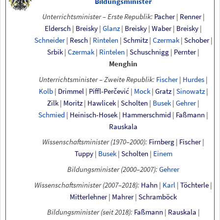
Bildungsminister
Unterrichtsminister – Erste Republik:
Pacher
|
Renner
|
Eldersch
|
Breisky
|
Glanz
|
Breisky
|
Waber
|
Breisky
|
Schneider
|
Resch
|
Rintelen
|
Schmitz
|
Czermak
|
Schober
|
Srbik
|
Czermak
|
Rintelen
|
Schuschnigg
|
Pernter
|
Menghin
Unterrichtsminister – Zweite Republik:
Fischer
|
Hurdes
|
Kolb
|
Drimmel
|
Piffl-Perčević
|
Mock
|
Gratz
|
Sinowatz
|
Zilk
|
Moritz
|
Hawlicek
|
Scholten
|
Busek
|
Gehrer
|
Schmied
|
Heinisch-Hosek
|
Hammerschmid
|
Faßmann
|
Rauskala
Wissenschaftsminister (1970–2000):
Firnberg
|
Fischer
|
Tuppy
|
Busek
|
Scholten
|
Einem
Bildungsminister (2000–2007):
Gehrer
Wissenschaftsminister (2007–2018):
Hahn
|
Karl
|
Töchterle
|
Mitterlehner
|
Mahrer
|
Schramböck
Bildungsminister (seit 2018):
Faßmann
|
Rauskala
|