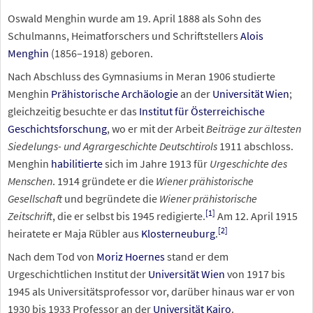
Oswald Menghin wurde am 19. April 1888 als Sohn des
Schulmanns, Heimatforschers und Schriftstellers
Alois
Menghin
(1856–1918) geboren.
Nach Abschluss des Gymnasiums in Meran 1906 studierte
Menghin
Prähistorische Archäologie
an der
Universität Wien
;
gleichzeitig besuchte er das
Institut für Österreichische
Geschichtsforschung
, wo er mit der Arbeit
Beiträge zur ältesten
Siedelungs- und Agrargeschichte Deutschtirols
1911 abschloss.
Menghin
habilitierte
sich im Jahre 1913 für
Urgeschichte des
Menschen
. 1914 gründete er die
Wiener prähistorische
Gesellschaft
und begründete die
Wiener prähistorische
[
1
]
Zeitschrift
, die er selbst bis 1945 redigierte.
Am 12. April 1915
[
2
]
heiratete er Maja Rübler aus
Klosterneuburg
.
Nach dem Tod von
Moriz Hoernes
stand er dem
Urgeschichtlichen Institut der
Universität Wien
von 1917 bis
1945 als Universitätsprofessor vor, darüber hinaus war er von
1930 bis 1933 Professor an der
Universität Kairo
.