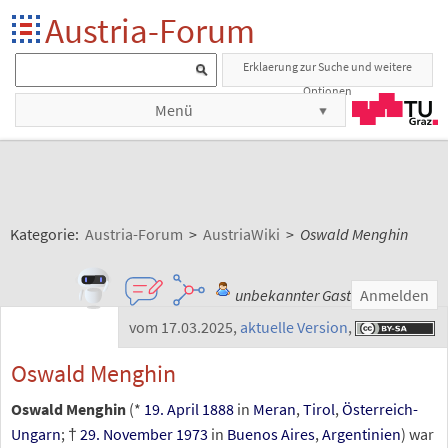
Austria-Forum
Erklaerung zur Suche und weitere
Optionen
Menü
Kategorie:
Austria-Forum
>
AustriaWiki
>
Oswald Menghin
unbekannter Gast
Anmelden
vom 17.03.2025
,
aktuelle Version
,
Oswald Menghin
Oswald Menghin
(*
19. April
1888
in
Meran
,
Tirol
,
Österreich-
Ungarn
; †
29. November
1973
in
Buenos Aires
,
Argentinien
) war