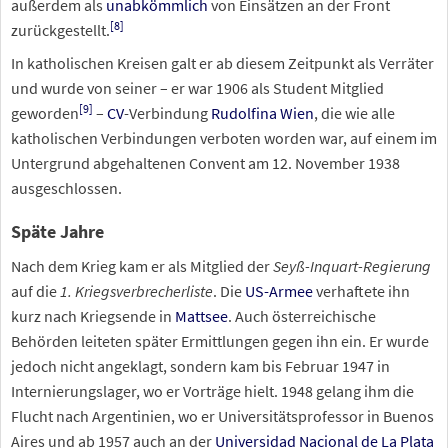
außerdem als
unabkömmlich
von Einsätzen an der Front
[
8
]
zurückgestellt.
In katholischen Kreisen galt er ab diesem Zeitpunkt als Verräter
und wurde von seiner – er war 1906 als Student Mitglied
[
9
]
geworden
–
CV
-Verbindung
Rudolfina Wien
, die wie alle
katholischen Verbindungen verboten worden war, auf einem im
Untergrund abgehaltenen Convent am 12. November 1938
ausgeschlossen.
Späte Jahre
Nach dem Krieg kam er als Mitglied der
Seyß-Inquart-Regierung
auf die
1. Kriegsverbrecherliste
. Die
US-Armee
verhaftete ihn
kurz nach Kriegsende in
Mattsee
. Auch österreichische
Behörden leiteten später Ermittlungen gegen ihn ein. Er wurde
jedoch nicht angeklagt, sondern kam bis Februar 1947 in
Internierungslager, wo er Vorträge hielt. 1948 gelang ihm die
Flucht nach Argentinien, wo er Universitätsprofessor in Buenos
Aires und ab 1957 auch an der
Universidad Nacional de La Plata