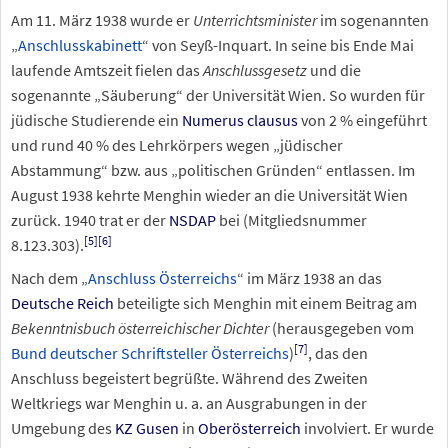
Am 11. März 1938 wurde er
Unterrichtsminister
im sogenannten
„
Anschlusskabinett
“ von Seyß-Inquart. In seine bis Ende Mai
laufende Amtszeit fielen das
Anschlussgesetz
und die
sogenannte „Säuberung“ der Universität Wien. So wurden für
jüdische Studierende ein
Numerus clausus
von 2
% eingeführt
und rund 40
% des Lehrkörpers wegen „jüdischer
Abstammung“ bzw. aus „politischen Gründen“ entlassen. Im
August 1938 kehrte Menghin wieder an die Universität Wien
zurück. 1940 trat er der
NSDAP
bei (Mitgliedsnummer
[
5
]
[
6
]
8.123.303).
Nach dem „
Anschluss Österreichs
“ im März 1938 an das
Deutsche Reich
beteiligte sich Menghin mit einem Beitrag am
Bekenntnisbuch österreichischer Dichter
(herausgegeben vom
[
7
]
Bund deutscher Schriftsteller Österreichs
)
, das den
Anschluss begeistert begrüßte. Während des Zweiten
Weltkriegs war Menghin u.
a. an Ausgrabungen in der
Umgebung des
KZ Gusen
in
Oberösterreich
involviert. Er wurde