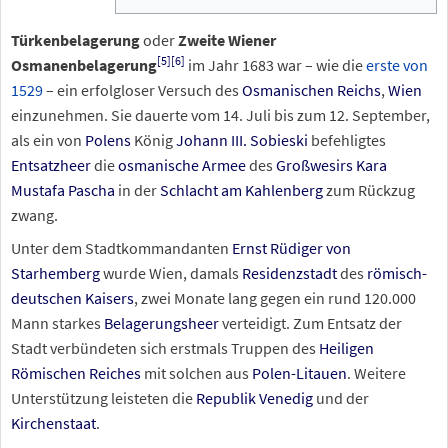
Türkenbelagerung
oder
Zweite Wiener
[
5
]
[
6
]
Osmanenbelagerung
im Jahr 1683 war – wie die
erste von
1529
– ein erfolgloser Versuch des
Osmanischen Reichs
,
Wien
einzunehmen. Sie dauerte vom 14. Juli bis zum 12. September,
als ein von
Polens
König
Johann III. Sobieski
befehligtes
Entsatzheer
die
osmanische Armee
des
Großwesirs
Kara
Mustafa Pascha
in der
Schlacht am Kahlenberg
zum Rückzug
zwang.
Unter dem Stadtkommandanten
Ernst Rüdiger von
Starhemberg
wurde Wien, damals
Residenzstadt
des
römisch-
deutschen Kaisers
, zwei Monate lang gegen ein rund 120.000
Mann starkes
Belagerungsheer
verteidigt. Zum Entsatz der
Stadt verbündeten sich erstmals Truppen des
Heiligen
Römischen Reiches
mit solchen aus
Polen-Litauen
. Weitere
Unterstützung leisteten die
Republik Venedig
und der
Kirchenstaat
.