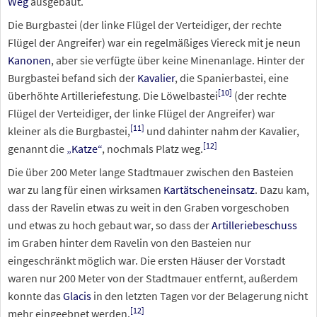
Weg
ausgebaut.
Die Burgbastei (der linke Flügel der Verteidiger, der rechte
Flügel der Angreifer) war ein regelmäßiges Viereck mit je neun
Kanonen
, aber sie verfügte über keine Minenanlage. Hinter der
Burgbastei befand sich der
Kavalier
, die Spanierbastei, eine
[
10
]
überhöhte Artilleriefestung. Die Löwelbastei
(der rechte
Flügel der Verteidiger, der linke Flügel der Angreifer) war
[
11
]
kleiner als die Burgbastei,
und dahinter nahm der Kavalier,
[
12
]
genannt die
„Katze“
, nochmals Platz weg.
Die über 200
Meter lange Stadtmauer zwischen den Basteien
war zu lang für einen wirksamen
Kartätscheneinsatz
. Dazu kam,
dass der Ravelin etwas zu weit in den Graben vorgeschoben
und etwas zu hoch gebaut war, so dass der
Artilleriebeschuss
im Graben hinter dem Ravelin von den Basteien nur
eingeschränkt möglich war. Die ersten Häuser der Vorstadt
waren nur 200 Meter von der Stadtmauer entfernt, außerdem
konnte das
Glacis
in den letzten Tagen vor der Belagerung nicht
[
12
]
mehr eingeebnet werden.