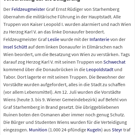
Der
Feldzeugmeister
Graf Ernst Rüdiger von Starhemberg
übernahm die militärische Führung in der Hauptstadt. Alle
Truppen von Kaiser Leopold
I. wurden alarmiert und nach Wien
zu Herzog Karl
V. an das linke Donauufer beordert.
Feldzeugmeister Graf
Leslie
wurde mit der
Infanterie
von der
Insel Schütt
auf dem linken Donauufer in Eilmärschen nach
Wien beordert, um die Besatzung von Wien zu verstärken. Tags
darauf zog Herzog Karl
V. mit seinen Truppen von
Schwechat
kommend über die Donaubrücken in die
Leopoldstadt
und
Tabor. Dort lagerte er mit seinen Truppen. Die Bewohner der
Vorstädte wurden aufgefordert, alles in die Stadt zu schaffen
(vor allem Lebensmittel). Am 12. Juli wurden die Vorstädte
Wiens (heute 3. bis 9. Wiener Gemeindebezirk) auf Befehl von
Graf Starhemberg in Brand gesetzt. Die übriggebliebenen
Ruinen boten den Osmanen aber immer noch genug Schutz.
Die Bürger und Studenten Wiens wurden für die Verteidigung
eingezogen.
Munition
(1.000 24-pfündige
Kugeln
) aus
Steyr
traf