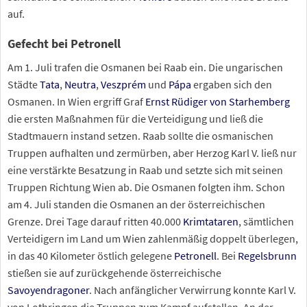
auf.
Gefecht bei Petronell
Am 1. Juli trafen die Osmanen bei Raab ein. Die ungarischen
Städte
Tata
,
Neutra
,
Veszprém
und
Pápa
ergaben sich den
Osmanen. In Wien ergriff Graf
Ernst Rüdiger von Starhemberg
die ersten Maßnahmen für die Verteidigung und ließ die
Stadtmauern instand setzen. Raab sollte die osmanischen
Truppen aufhalten und zermürben, aber Herzog Karl
V. ließ nur
eine verstärkte Besatzung in Raab und setzte sich mit seinen
Truppen Richtung Wien ab. Die Osmanen folgten ihm. Schon
am 4. Juli standen die Osmanen an der österreichischen
Grenze. Drei Tage darauf ritten 40.000
Krimtataren
, sämtlichen
Verteidigern im Land um Wien zahlenmäßig doppelt überlegen,
in das 40
Kilometer östlich gelegene
Petronell
. Bei
Regelsbrunn
stießen sie auf zurückgehende österreichische
Savoyendragoner
. Nach anfänglicher Verwirrung konnte Karl
V.
von Lothringen die Truppen zum Kampf aufstellen. An der