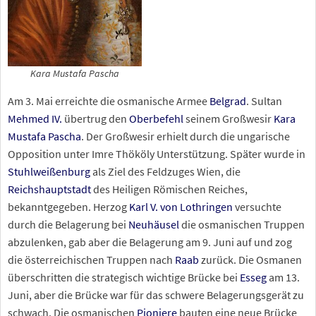
Kara Mustafa Pascha
Am 3. Mai erreichte die osmanische Armee
Belgrad
. Sultan
Mehmed IV.
übertrug den
Oberbefehl
seinem Großwesir
Kara
Mustafa Pascha
. Der Großwesir erhielt durch die ungarische
Opposition unter Imre Thököly Unterstützung. Später wurde in
Stuhlweißenburg
als Ziel des Feldzuges Wien, die
Reichshauptstadt
des Heiligen Römischen Reiches,
bekanntgegeben. Herzog
Karl
V. von Lothringen
versuchte
durch die Belagerung bei
Neuhäusel
die osmanischen Truppen
abzulenken, gab aber die Belagerung am 9. Juni auf und zog
die österreichischen Truppen nach
Raab
zurück. Die Osmanen
überschritten die strategisch wichtige Brücke bei
Esseg
am 13.
Juni, aber die Brücke war für das schwere Belagerungsgerät zu
schwach. Die osmanischen
Pioniere
bauten eine neue Brücke