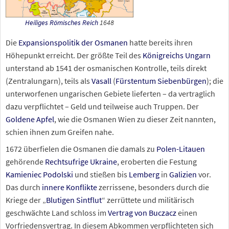
Heiliges Römisches Reich
1648
Die
Expansionspolitik der Osmanen
hatte bereits ihren
Höhepunkt erreicht. Der größte Teil des
Königreichs Ungarn
unterstand ab 1541 der osmanischen Kontrolle, teils direkt
(Zentralungarn), teils als
Vasall
(
Fürstentum Siebenbürgen
); die
unterworfenen ungarischen Gebiete lieferten – da vertraglich
dazu verpflichtet – Geld und teilweise auch Truppen. Der
Goldene Apfel
, wie die Osmanen Wien zu dieser Zeit nannten,
schien ihnen zum Greifen nahe.
1672 überfielen die Osmanen die damals zu
Polen-Litauen
gehörende
Rechtsufrige Ukraine
, eroberten die Festung
Kamieniec Podolski
und stießen bis
Lemberg
in
Galizien
vor.
Das durch
innere Konflikte
zerrissene, besonders durch die
Kriege der „
Blutigen Sintflut
“ zerrüttete und militärisch
geschwächte Land schloss im
Vertrag von Buczacz
einen
Vorfriedensvertrag. In diesem Abkommen verpflichteten sich