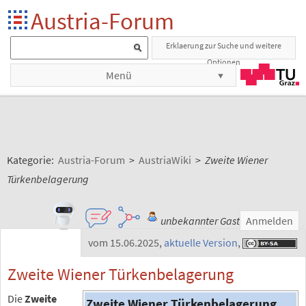
Austria-Forum
Erklaerung zur Suche und weitere
Optionen
Menü
Kategorie:
Austria-Forum
>
AustriaWiki
>
Zweite Wiener
Türkenbelagerung
unbekannter Gast
Anmelden
vom 15.06.2025
,
aktuelle Version
,
Zweite Wiener Türkenbelagerung
Die
Zweite
Zweite Wiener Türkenbelagerung