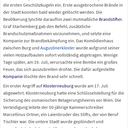
die ersten Geschützkugeln ein. Erste ausgebrochene Brände in
der Stadt konnten bald wieder gelöscht werden. Die
Bevölkerung lynchte daraufhin zwei mutmaßliche
Brandstifter
.
Graf Starhemberg gab den Befehl, zusätzliche
Brandschutzmaßnahmen vorzunehmen, und setzte eine
Kompanie zur Brandbekämpfung ein. Das Komödienhaus
zwischen Burg und
Augustinerkloster
wurde aufgrund seiner
vielen Holzaufbauten sofort vollständig abgetragen. Wenige
Tage später, am 19. Juli, verursachte eine Bombe ein großes
Feuer, das sich auszubreiten drohte. Die dafür aufgestellte
Kompanie
löschte den Brand sehr schnell.
Ein erster Angriff auf
Klosterneuburg
wurde am 17.
Juli
abgewehrt. Klosterneuburg hatte eine Schlüsselstellung für die
Sicherung des osmanischen Belagerungsheeres vor Wien. Die
Verteidigung leitete der 50-jährige Kammerschreiber
Marcellinus Ortner, ein Laienbruder des Stifts, der von Beruf
Tischler war. Die untere Stadt wurde geplündert und