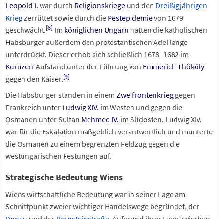
Leopold
I.
war durch
Religionskriege
und den
Dreißigjährigen
Krieg
zerrüttet sowie durch die
Pestepidemie
von 1679
[
8
]
geschwächt.
Im
königlichen Ungarn
hatten die katholischen
Habsburger außerdem den protestantischen Adel lange
unterdrückt. Dieser erhob sich schließlich 1678–1682 im
Kuruzen
-Aufstand unter der Führung von
Emmerich Thököly
[
9
]
gegen den Kaiser.
Die Habsburger standen in einem
Zweifrontenkrieg
gegen
Frankreich unter
Ludwig XIV.
im Westen und gegen die
Osmanen unter Sultan
Mehmed IV.
im Südosten. Ludwig XIV.
war für die Eskalation maßgeblich verantwortlich und munterte
die Osmanen zu einem begrenzten Feldzug gegen die
westungarischen Festungen auf.
Strategische Bedeutung Wiens
Wiens wirtschaftliche Bedeutung war in seiner Lage am
Schnittpunkt zweier wichtiger Handelswege begründet, der
Donau
und der
Bernsteinstraße
. Aufgrund ihrer Lage zwischen