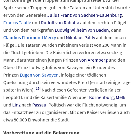
Spitze seiner Truppen griff er die Tataren an. Unterstützt wurde
er von den Generalen
Julius Franz von Sachsen-Lauenburg
,
Francis Taaffe
und
Rudolf von Rabatta
auf dem rechten Flügel
und von dem Markgrafen
Ludwig Wilhelm von Baden
, dann
Claudius Florimund Mercy
und
Nikolaus Pálffy
auf dem linken
Flügel. Die Tataren wurden mit einem Verlust von 200 Mann in
die Flucht getrieben. Die Kaiserlichen verloren etwa sechzig
Mann, darunter einen jungen Prinzen
von Aremberg
und den
Oberst Prinz Ludwig Julius von Savoyen, ein Bruder des
Prinzen
Eugen von Savoyen
, infolge einer tödlichen
Quetschung durch sein verwundetes Pferd (er starb einige Tage
[
19
]
später in Wien).
Nach diesen Gefechten verließen Kaiser
Leopold
I. und die Kaiserfamilie Wien über
Korneuburg
,
Melk
und
Linz
nach
Passau
. Politisch war die Flucht notwendig, um
das Entsatzheer zu organisieren. Mit dem Kaiser verließen auch
etwa 80.000 Einwohner die Stadt.
Vorbereitung auf die Belagerung