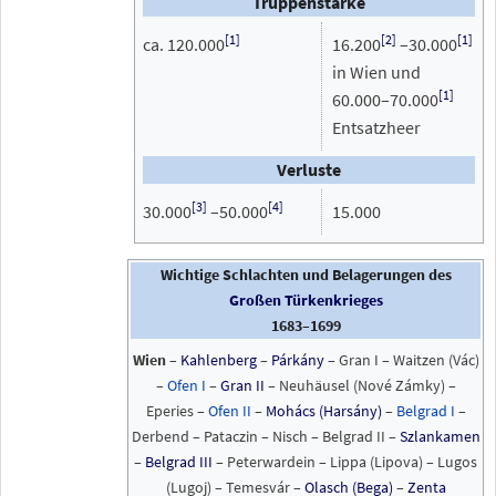
Truppenstärke
[
1
]
[
2
]
[
1
]
ca. 120.000
16.200
–30.000
in Wien und
[
1
]
60.000–70.000
Entsatzheer
Verluste
[
3
]
[
4
]
30.000
–50.000
15.000
Wichtige Schlachten und Belagerungen des
Großen Türkenkrieges
1683–1699
Wien
–
Kahlenberg
–
Párkány
– Gran I – Waitzen (Vác)
–
Ofen I
–
Gran II
– Neuhäusel (Nové Zámky) –
Eperies –
Ofen II
–
Mohács (Harsány)
–
Belgrad I
–
Derbend – Pataczin – Nisch – Belgrad II –
Szlankamen
–
Belgrad III
– Peterwardein – Lippa (Lipova) – Lugos
(Lugoj) – Temesvár –
Olasch (Bega)
–
Zenta