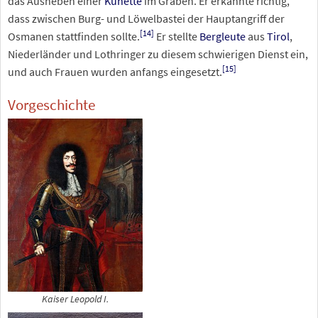
das Ausheben einer
Künette
im Graben. Er erkannte richtig,
dass zwischen Burg- und Löwelbastei der Hauptangriff der
[
14
]
Osmanen stattfinden sollte.
Er stellte
Bergleute
aus
Tirol
,
Niederländer und Lothringer zu diesem schwierigen Dienst ein,
[
15
]
und auch Frauen wurden anfangs eingesetzt.
Vorgeschichte
Kaiser Leopold I.