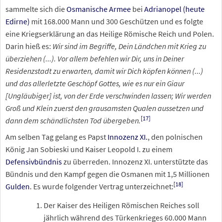
sammelte sich die
Osmanische Armee
bei
Adrianopel (heute
Edirne)
mit 168.000 Mann und 300 Geschützen und es folgte
eine Kriegserklärung an das Heilige Römische Reich und Polen.
Darin hieß es:
Wir sind im Begriffe, Dein Ländchen mit Krieg zu
überziehen (...). Vor allem befehlen wir Dir, uns in Deiner
Residenzstadt zu erwarten, damit wir Dich köpfen können (...)
und das allerletzte Geschöpf Gottes, wie es nur ein Giaur
[Ungläubiger] ist, von der Erde verschwinden lassen; Wir werden
Groß und Klein zuerst den grausamsten Qualen aussetzen und
[
17
]
dann dem schändlichsten Tod übergeben.
Am selben Tag gelang es Papst
Innozenz XI.
, den polnischen
König Jan Sobieski und Kaiser Leopold
I. zu einem
Defensivbündnis
zu überreden. Innozenz
XI. unterstützte das
Bündnis und den Kampf gegen die Osmanen mit 1,5 Millionen
[
18
]
Gulden
. Es wurde folgender Vertrag unterzeichnet:
Der Kaiser des Heiligen Römischen Reiches soll
jährlich während des Türkenkrieges 60.000 Mann