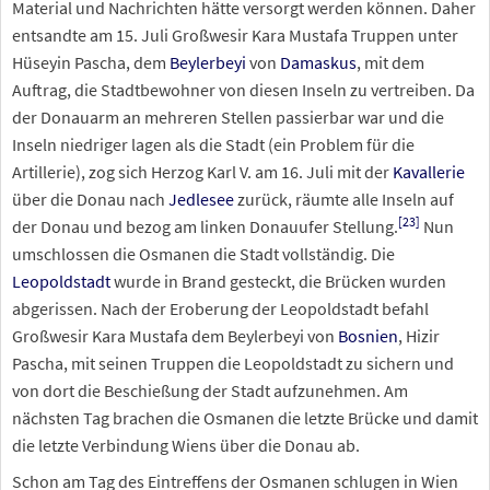
Material und Nachrichten hätte versorgt werden können. Daher
entsandte am 15.
Juli Großwesir Kara Mustafa Truppen unter
Hüseyin Pascha, dem
Beylerbeyi
von
Damaskus
, mit dem
Auftrag, die Stadtbewohner von diesen Inseln zu vertreiben. Da
der Donauarm an mehreren Stellen passierbar war und die
Inseln niedriger lagen als die Stadt (ein Problem für die
Artillerie), zog sich Herzog Karl
V. am 16.
Juli mit der
Kavallerie
über die Donau nach
Jedlesee
zurück, räumte alle Inseln auf
[
23
]
der Donau und bezog am linken Donauufer Stellung.
Nun
umschlossen die Osmanen die Stadt vollständig. Die
Leopoldstadt
wurde in Brand gesteckt, die Brücken wurden
abgerissen. Nach der Eroberung der Leopoldstadt befahl
Großwesir Kara Mustafa dem Beylerbeyi von
Bosnien
, Hizir
Pascha, mit seinen Truppen die Leopoldstadt zu sichern und
von dort die Beschießung der Stadt aufzunehmen. Am
nächsten Tag brachen die Osmanen die letzte Brücke und damit
die letzte Verbindung Wiens über die Donau ab.
Schon am Tag des Eintreffens der Osmanen schlugen in Wien