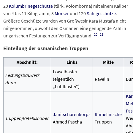
20
Kolumbrinegeschütze
(türk. Kolomborna) mit einem Kaliber
von 4 bis 11
Kilogramm, 5
Mörser
und 120
Sahigeschütze
.
Größere Geschütze wurden von Großwesir Kara Mustafa nicht
mitgenommen, obwohl den Osmanen eine genügende Zahl in
[
20
]
[
21
]
ungarischen Festungen zur Verfügung stand.
Einteilung der osmanischen Truppen
Abschnitt:
Links
Mitte
R
Löwelbastei
Festungsbauwerk
(eigentlich
Ravelin
Bur
darin
„Löblbastei“)
Kar
Me
Pas
Janitscharenkorps
Rumelinische
Truppen/Befehlshaber
Wes
Ahmed Pascha
Truppen
Aba