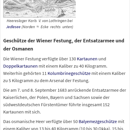
Heereslager Karls
V. von Lothringen bei
Jedlesee
(Norden
≈
Ecke
rechts
unten)
Geschütze der Wiener Festung, der Entsatzarmee und
der Osmanen
Die Wiener Festung verfügte über 130
Kartaunen
und
Doppelkartaunen
mit einem Kaliber zu 40
Kilogramm.
Weiterhin gehörten 11
Kolumbrinegeschütze
mit einem Kaliber
zu 5
Kilogramm zu dem Arsenal der Festung.
Die am 7. und 8. September 1683 anrückende Entsatzarmee der
Kaiserlichen, der Polen, Bayern und Sachsen sowie der
südwestdeutschen Fürstentümer führte insgesamt 152
Kartaunen mit sich.
Das osmanische Heer verfügte über 50
Balyemezgeschütze
mit
einem Kaliber von 13 bis 40
Kilogramm (10 bis 30 Okka), 15 bis