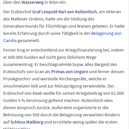
über den
Wasserweg
in Wien ein.
Der Erzbischof
Graf Leopold Karl von Kollonitsch
, ein Veteran
des Malteser-Ordens, hatte um die Stellung des
Generalvormunds für Flüchtlinge und Waisen gebeten. Er hatte
bereits Erfahrung durch seine Tätigkeit in der
Belagerung von
Candia
gesammelt.
Ferner trug er entscheidend zur Kriegsfinanzierung bei, indem
er 600.000 Gulden auf nicht ganz üblichem Wege
zusammentrug. Er beschlagnahmte bspw. alles Bargeld des
Erzbischofs von Gran als
Primas von Ungarn
und ferner dessen
Prunkgeschirr und wertvolle Kirchengeräte, welche er
einschmelzen ließ und zur Münzprägung verwendete. Der
Erzbischof von Raab wollte für seinen Kriegsbeitrag von 61.000
Gulden 5
% Verzinsung geltend machen. Kollonitsch wies
diesen Anspruch zurück. Außerdem organisierte er die
Betreuung von 500 durch die Belagerung verwaisten Kindern
auf
Schloss Mailberg
und errichtete wenig später die ersten
Militärspitäler.