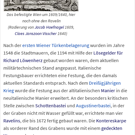
Das befestigte Wien um 1609/1640, hier
noch ohne den Ravelin
(Radierung von
Jacob Hoefnagel
1609,
Claes Janszoon Visscher
1640)
Nach der
ersten Wiener Türkenbelagerung
wurden im Jahre
1548 die Stadtmauern, die 1194 mit Hilfe der
Lösegelder für
Richard Löwenherz
gebaut worden waren, dem aktuellen
militärtechnischen Stand angepasst. Italienische
Festungsbauer errichteten eine Festung, die den damals
aktuellen Standards entsprach. Nach dem
Dreißigjährigen
Krieg
wurde die Festung aus der altitalienischen
Manier
in die
neuitalienische Manier erweitert. An der besonders kritischen
Stelle zwischen
Schottenbastei
und
Augustinerbastei
, in der
der Graben nicht mit Wasser gefüllt war, errichtete man vier
Ravelins
, die bis 1672 fertig gebaut waren. Die
Kontereskarpe
als vorderer Rand des Grabens wurde mit einem
gedeckten