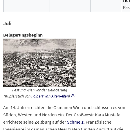
Hüs
Pas
Juli
Belagerungsbeginn
Festung Wien vor der Belagerung
[
22
]
(Kupferstich von
Folbert van Alten-Allen
)
Am 14. Juli erreichten die Osmanen Wien und schlossen es von
Süden, Westen und Norden ein. Der Großwesir Kara Mustafa
errichtete seine Zeltburg auf der
Schmelz
. Französische
Ingenieure im osmanischen Heer traten für den Angriff auf die