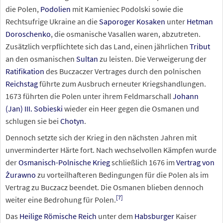
die Polen,
Podolien
mit Kamieniec Podolski sowie die
Rechtsufrige Ukraine an die
Saporoger Kosaken
unter
Hetman
Doroschenko
, die osmanische Vasallen waren, abzutreten.
Zusätzlich verpflichtete sich das Land, einen jährlichen
Tribut
an den osmanischen
Sultan
zu leisten. Die Verweigerung der
Ratifikation
des Buczaczer Vertrages durch den polnischen
Reichstag
führte zum Ausbruch erneuter Kriegshandlungen.
1673 führten die Polen unter ihrem Feldmarschall
Johann
(Jan)
III. Sobieski
wieder ein Heer gegen die Osmanen und
schlugen sie bei
Chotyn
.
Dennoch setzte sich der Krieg in den nächsten Jahren mit
unverminderter Härte fort. Nach wechselvollen Kämpfen wurde
der
Osmanisch-Polnische Krieg
schließlich 1676 im
Vertrag von
Żurawno
zu vorteilhafteren Bedingungen für die Polen als im
Vertrag zu Buczacz beendet. Die Osmanen blieben dennoch
[
7
]
weiter eine Bedrohung für Polen.
Das
Heilige Römische Reich
unter dem
Habsburger
Kaiser