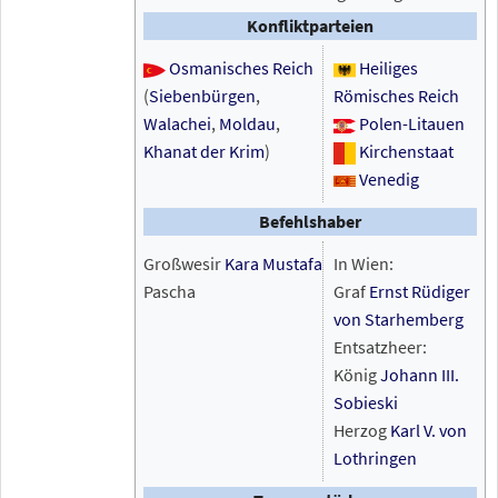
Konfliktparteien
Osmanisches Reich
Heiliges
(
Siebenbürgen
,
Römisches Reich
Walachei
,
Moldau
,
Polen-Litauen
Khanat der Krim
)
Kirchenstaat
Venedig
Befehlshaber
Großwesir
Kara Mustafa
In Wien:
Pascha
Graf
Ernst Rüdiger
von Starhemberg
Entsatzheer:
König
Johann III.
Sobieski
Herzog
Karl V. von
Lothringen