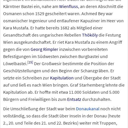
Kärntner Bastei ein, nahe am
Wienfluss
, an deren Abschnitt die
Osmanen schon 1529 gescheitert waren. Achmed Bey war
osmanischer Ingenieur und entlaufener Kapuziner im Heer von
Kara Mustafa. Er hatte bereits 1682 als Mitglied einer
Gesandtschaft des ungarischen Rebellen
Thököly
die Festung
Wien ausgekundschaftet. Er riet Kara Mustafa zu einem Angriff
gegen die von
Georg Rimpler
inzwischen vorbereiteten
Befestigungen im Südwesten zwischen Burgbastei und
[
15
]
Löwelbastei.
Der Großwesir bestimmte die Position der
Geschützstellungen und den Beginn der Schanzgräben. Er
setzte ein Schreiben zur
Kapitulation
und Übergabe der Stadt
auf und ließ es nach Wien bringen. Graf Starhemberg lehnte die
Kapitulation ab. Er hoffte mit etwa 11.000 Soldaten und 5.000
Bürgern und Freiwilligen bis zum
Entsatz
durchzuhalten.
Die Umschließung der Stadt war beim
Donaukanal
noch nicht
vollständig, so dass die Stadt über Inseln in der Donau (heute
2., 20. und Teile des 21. und 22.
Bezirks) weiter mit Truppen,