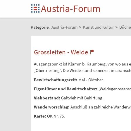
Austria-Forum
Kategorie:
Austria-Forum
>
Kunst und Kultur
>
Büche
Grossleiten - Weide
Ausgangspunkt ist Klamm b. Kaumberg, von wo aus ein
„Obertriesting". Die Weide stand seinerzeit im ärarische
Bewirtschaftungszeit:
Mai - Oktober.
Eigentümer und Bewirtschafter:
„Weidegenossensc
Viehbestand:
Galtvieh mit Behirtung.
Wandervorschlag:
Anschluß an zahlreiche Wanderwe
Karte:
ÖK Nr. 75.