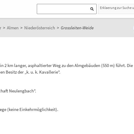
Erklaerung zur Suche 
r
>
Almen
>
Niederösterreich
>
Grossleiten-Weide
 2 km langer, asphaltierter Weg zu den Almgebäuden (550 m) führt. Die F
n Besitz der „k. u. k. Kavallerie".
haft Neulengbach".
ge (keine Einkehrmöglichkeit).