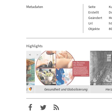
Metadaten
Seite
K
Erstellt
D
Geändert
Mo
Url
h
Objekte
80
Highlights
<
>
häuser im Zillertal
Gesundheit und Globalisierung
Herz