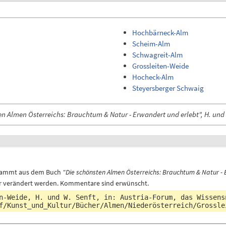
Hochbärneck-Alm
Scheim-Alm
Schwagreit-Alm
Grossleiten-Weide
Hocheck-Alm
Steyersberger Schwaig
en Almen Österreichs: Brauchtum & Natur - Erwandert und erlebt", H. und
 stammt aus dem Buch
"Die schönsten Almen Österreichs: Brauchtum & Natur - E
r verändert werden. Kommentare sind erwünscht.
n-Weide, H. und W. Senft, in: Austria-Forum, das Wissen
f/Kunst_und_Kultur/Bücher/Almen/Niederösterreich/Grossle