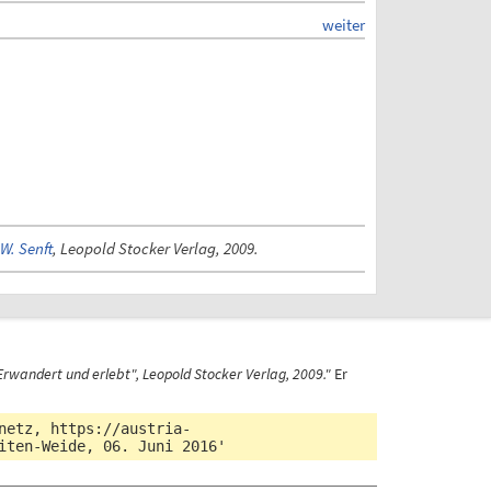
weiter
W. Senft
, Leopold Stocker Verlag, 2009.
rwandert und erlebt", Leopold Stocker Verlag, 2009."
Er
snetz,
https://austria-
iten-Weide
, 06. Juni 2016'