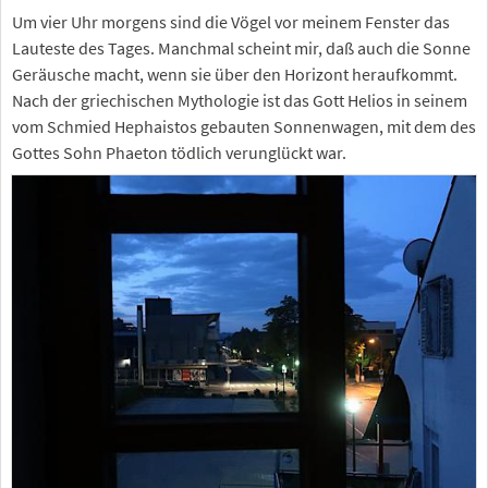
Um vier Uhr morgens sind die Vögel vor meinem Fenster das
Lauteste des Tages. Manchmal scheint mir, daß auch die Sonne
Geräusche macht, wenn sie über den Horizont heraufkommt.
Nach der griechischen Mythologie ist das Gott Helios in seinem
vom Schmied Hephaistos gebauten Sonnenwagen, mit dem des
Gottes Sohn Phaeton tödlich verunglückt war.