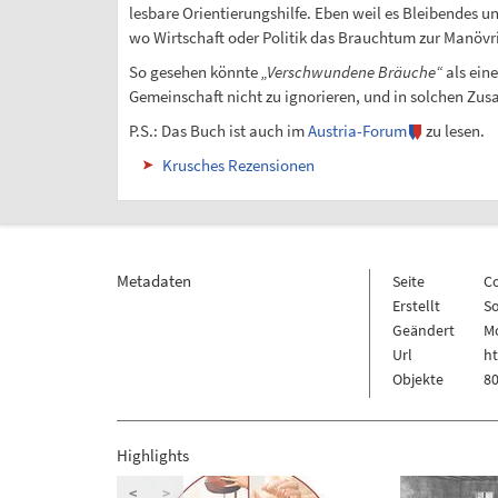
lesbare Orientierungshilfe. Eben weil es Bleibendes 
wo Wirtschaft oder Politik das Brauchtum zur Manövr
So gesehen könnte
„Verschwundene Bräuche“
als ein
Gemeinschaft nicht zu ignorieren, und in solchen Z
P.S.: Das Buch ist auch im
Austria-Forum
zu lesen.
Krusches Rezensionen
Metadaten
Seite
C
Erstellt
So
Geändert
Mo
Url
h
Objekte
80
Highlights
<
>