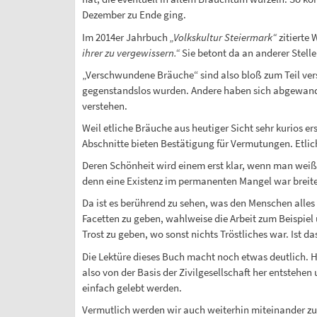
Dezember zu Ende ging.
Im 2014er Jahrbuch
„Volkskultur Steiermark“
zitierte 
ihrer zu vergewissern.“
Sie betont da an anderer Stelle
„Verschwundene Bräuche“ sind also bloß zum Teil ve
gegenstandslos wurden. Andere haben sich abgewand
verstehen.
Weil etliche Bräuche aus heutiger Sicht sehr kurios e
Abschnitte bieten Bestätigung für Vermutungen. Etli
Deren Schönheit wird einem erst klar, wenn man weiß
denn eine Existenz im permanenten Mangel war breit
Da ist es berührend zu sehen, was den Menschen alles 
Facetten zu geben, wahlweise die Arbeit zum Beispi
Trost zu geben, wo sonst nichts Tröstliches war. Ist da
Die Lektüre dieses Buch macht noch etwas deutlich. H
also von der Basis der Zivilgesellschaft her entstehe
einfach gelebt werden.
Vermutlich werden wir auch weiterhin miteinander zu 