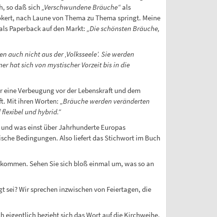
h, so daß sich
„Verschwundene Bräuche“
als
kert, nach Laune von Thema zu Thema springt. Meine
 als Paperback auf den Markt:
„Die schönsten Bräuche,
 auch nicht aus der ‚Volksseele’. Sie werden
 hat sich von mystischer Vorzeit bis in die
eher eine Verbeugung vor der Lebenskraft und dem
t. Mit ihren Worten:
„Bräuche werden veränderten
lexibel und hybrid.“
 und was einst über Jahrhunderte Europas
che Bedingungen. Also liefert das Stichwort im Buch
gekommen. Sehen Sie sich bloß einmal um, was so an
 sei? Wir sprechen inzwischen von Feiertagen, die
ch eigentlich bezieht sich das Wort auf die Kirchweihe,