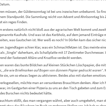
 Datum.
 müssen, der Güldensonntag ist bei uns inzwischen unbekannt. So finde
nem Standpunkt. Die Sammlung reicht von Advent und Ahnlsonntag bis Zah
t ein reges Finden.
m erstens natürlich nicht bloß aus der agrarischen Welt kommt und zwei
genannte Kaufrufe. Und was ist das Kerbholz, auf dem jemand Einträge ma
eiten, was Gautschen ist. Wer weiß es noch? In Dörfen kam das sicher nic
n Jugendtagen schien klar, was ein Schmachtfetzen ist. Das meinte ein
a als „Single“ daherkam, als Schallplatte mit 17 Zentimeter Durchmesse
nd der Fastenzeit Altäre und Kruzifixe verdeckt werden.
ten waren das bunte Bildchen auf kleinen Stückchen Löschpapier, die mit
r,
„die wie Briefmarken auf Bogen von dünnem Papier gedruckt waren“
. 
te sie, um so etwas Segen zu aktivieren. Beides also mit starken emotion
werksgesellen, möchte man an versunkenes Brauchtum denken. Aber ich 
war, im Gastgarten einer Pizzeria zu uns an den Tisch gebeten und zum E
 des Burschen nichts bedeutet hätte.
Brauchtum stößt, das man vergangen wähnt, aber auch umgekehrt, man s
mt etwa das Räuchern im Buch an mehreren Stellen vor. Ich hab es eben er