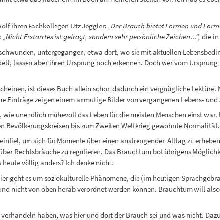
Wolf ihren Fachkollegen Utz Jeggler:
„Der Brauch bietet Formen und Form
:
„Nicht Erstarrtes ist gefragt, sondern sehr persönliche Zeichen…“,
die in
rschwunden, untergegangen, etwa dort, wo sie mit aktuellen Lebensbedi
elt, lassen aber ihren Ursprung noch erkennen. Doch wer vom Ursprung
rscheinen, ist dieses Buch allein schon dadurch ein vergnügliche Lektür
che Einträge zeigen einem anmutige Bilder von vergangenen Lebens- und 
, wie unendlich mühevoll das Leben für die meisten Menschen einst war.
en Bevölkerungskreisen bis zum Zweiten Weltkrieg gewohnte Normalität.
einfiel, um sich für Momente über einen anstrengenden Alltag zu erheben,
el über Rechtsbräuche zu regulieren. Das Brauchtum bot übrigens Mögl
s heute völlig anders? Ich denke nicht.
ier geht es um soziokulturelle Phänomene, die (im heutigen Sprachgebra
n und nicht von oben herab verordnet werden können. Brauchtum will also e
verhandeln haben, was hier und dort der Brauch sei und was nicht. Dazu