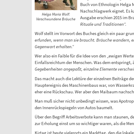
Buch von Ethnologin Helga Mar
Nachschlagwerk eignet. Es k
Helga Maria Wolf:
Ausgabe erschien 2015 im Bra
Verschwundene Bräuche
Rituale und Traditionen“.
Wolf stellt im Vorwort des Buches gleich ein paar gru
erfunden, wenn man sie braucht. Bräuche wandern, entw
Gegenwart erhalten.“
Wer also ein Faible für die Idee von den „ewigen Werte
Einfallsreichtum der Menschen. Was dem entspringt, ä
Gegebenheiten angepaßt, einzelne Elemente verschwind
Das macht auch die Lektüre der einzelnen Beiträge d
Hauptereignis des Maschinenbaus war, von Wasserkra
eher eine Rückschau. Wer aber den Maibaum nachschl
Man muß sicher nicht unbedingt wissen, was Apotropä
den Innenrückspiegeln von Autos baumelt.
Über den Begriff Arbeitsverbote kann man staunen, de
zur Erholung einst um so wichtiger waren, als die M
Kirtag ist heute vielerorts ein Markttag, den die loka