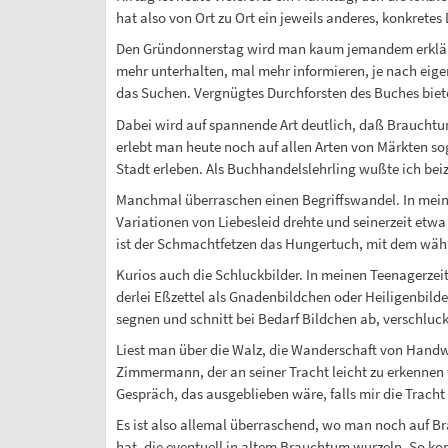
hat also von Ort zu Ort ein jeweils anderes, konkretes
Den Gründonnerstag wird man kaum jemandem erklären
mehr unterhalten, mal mehr informieren, je nach eige
das Suchen. Vergnügtes Durchforsten des Buches biete
Dabei wird auf spannende Art deutlich, daß Brauchtu
erlebt man heute noch auf allen Arten von Märkten so
Stadt erleben. Als Buchhandelslehrling wußte ich beiz
Manchmal überraschen einen Begriffswandel. In meine
Variationen von Liebesleid drehte und seinerzeit etw
ist der Schmachtfetzen das Hungertuch, mit dem währe
Kurios auch die Schluckbilder. In meinen Teenagerzei
derlei Eßzettel als Gnadenbildchen oder Heiligenbilde
segnen und schnitt bei Bedarf Bildchen ab, verschluck
Liest man über die Walz, die Wanderschaft von Hand
Zimmermann, der an seiner Tracht leicht zu erkennen 
Gespräch, das ausgeblieben wäre, falls mir die Tracht
Es ist also allemal überraschend, wo man noch auf 
hat, die eventuell in altem Brauchtum wurzeln. So kom