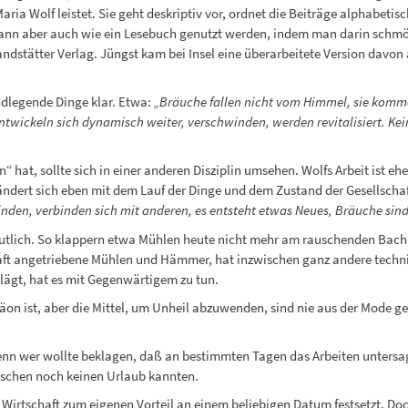
ia Wolf leistet. Sie geht deskriptiv vor, ordnet die Beiträge alphabetisc
ann aber auch wie ein Lesebuch genutzt werden, indem man darin schmö
ndstätter Verlag. Jüngst kam bei Insel eine überarbeitete Version davon
ndlegende Dinge klar. Etwa:
„Bräuche fallen nicht vom Himmel, sie kommen
ickeln sich dynamisch weiter, verschwinden, werden revitalisiert. Keiner
n“ hat, sollte sich in einer anderen Disziplin umsehen. Wolfs Arbeit ist 
ndert sich eben mit dem Lauf der Dinge und dem Zustand der Gesellschaf
en, verbinden sich mit anderen, es entsteht etwas Neues, Bräuche sind f
eutlich. So klappern etwa Mühlen heute nicht mehr am rauschenden Bach
ft angetriebene Mühlen und Hämmer, hat inzwischen ganz andere technis
ägt, hat es mit Gegenwärtigem zu tun.
on ist, aber die Mittel, um Unheil abzuwenden, sind nie aus der Mode 
nn wer wollte beklagen, daß an bestimmten Tagen das Arbeiten untersagt
enschen noch keinen Urlaub kannten.
le Wirtschaft zum eigenen Vorteil an einem beliebigen Datum festsetzt. Do