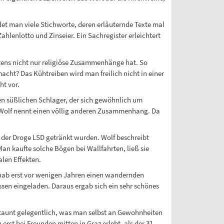
t man viele Stichworte, deren erläuternde Texte mal
lenlotto und Zinseier. Ein Sachregister erleichtert
tens nicht nur religiöse Zusammenhänge hat. So
cht? Das Kühtreiben wird man freilich nicht in einer
ht vor.
en süßlichen Schlager, der sich gewöhnlich um
r. Wolf nennt einen völlig anderen Zusammenhang. Da
 der Droge LSD getränkt wurden. Wolf beschreibt
Man kaufte solche Bögen bei Wallfahrten, ließ sie
alen Effekten.
hab erst vor wenigen Jahren einen wandernden
ssen eingeladen. Daraus ergab sich ein sehr schönes
taunt gelegentlich, was man selbst an Gewohnheiten
st bei Freunden mitten in Graz erlebt, als der 31.