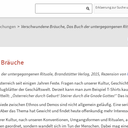
Erklaerung zur Suche 
echungen
>
Verschwundene Bräuche, Das Buch der untergegangenen Rit
 Bräuche
der untergegangenen Rituale, Brandstätter Verlag, 2015, Rezension von
Österreich seit einigen Jahren Feste. Fragen nach unserer Kultur, Geschich
lugblätter der Geschäftswelt. Derzeit kann man zum Beispiel T-Shirts ka
tteilt:
„Österreicher durch Geburt! Steirer durch die Gnade Gottes!“
Das is
hiede zwischen Ethnos und Demos sind nicht allgemein geläufig. Eine se
 Aber das Thema hat Gewicht und findet heute offenkundig mehr Interesse
rer Kultur, nach unseren Konventionen, Umgangsformen und Ritualen, als
n geordnet, sondern wandelt sich im Tun der Menschen. Dabei mag einem