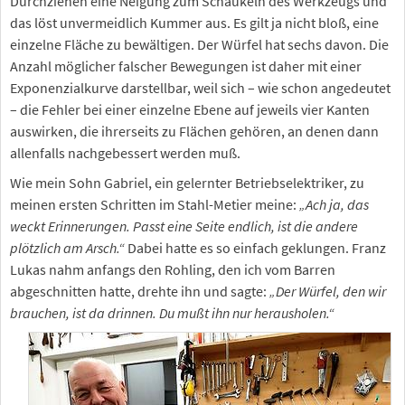
Durchziehen eine Neigung zum Schaukeln des Werkzeugs und
das löst unvermeidlich Kummer aus. Es gilt ja nicht bloß, eine
einzelne Fläche zu bewältigen. Der Würfel hat sechs davon. Die
Anzahl möglicher falscher Bewegungen ist daher mit einer
Exponenzialkurve darstellbar, weil sich – wie schon angedeutet
– die Fehler bei einer einzelne Ebene auf jeweils vier Kanten
auswirken, die ihrerseits zu Flächen gehören, an denen dann
allenfalls nachgebessert werden muß.
Wie mein Sohn Gabriel, ein gelernter Betriebselektriker, zu
meinen ersten Schritten im Stahl-Metier meine:
„Ach ja, das
weckt Erinnerungen. Passt eine Seite endlich, ist die andere
plötzlich am Arsch.“
Dabei hatte es so einfach geklungen. Franz
Lukas nahm anfangs den Rohling, den ich vom Barren
abgeschnitten hatte, drehte ihn und sagte:
„Der Würfel, den wir
brauchen, ist da drinnen. Du mußt ihn nur herausholen.“