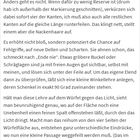
Anders geht es nicht. Wenn dafür zu wenig Reserve ist (drum
hab ich außerhalb der Markierung geschnitten), verkürzen sich
dabei sofort vier der Kanten, ich muß also auch alle restlichen
Kanten auf die gleiche Länge runterfeilen. Das klingt nett, stellt
einem aber die Nackenhaare auf.
Es erhöht nicht bloß, sondern potenziert die Chance auf
Fehlgriffe, auf neue Dellen und Scharten. Sie ahnen schon, das
schmeckt nach „Ende nie“. Etwas gröbere Buckel oder
Schräglagen sind ja mit freien Augen gut sichtbar, selbst mit
meinen, und lösen sich unter der Feile auf. Um das eigene Elend
dann zu überprüfen, läßt sich eine kleine Winkellehre anlegen,
deren Schenkel in exakt 90 Grad zueinander stehen.
Hält man diese Lehre auf dem Würfel gegen das Licht, sieht
man beunruhigend genau, wo auf der Fläche noch eine
Unebenheit einen feinen Spalt offenstehen läßt, durch den das
Licht dringt. Macht man das reihum von den vier Seiten der
Würfelfläche aus, entstehen ganz unterschiedliche Eindrücke,
wo nun eine kleine Passage weggefeilt werden muß. (Das im