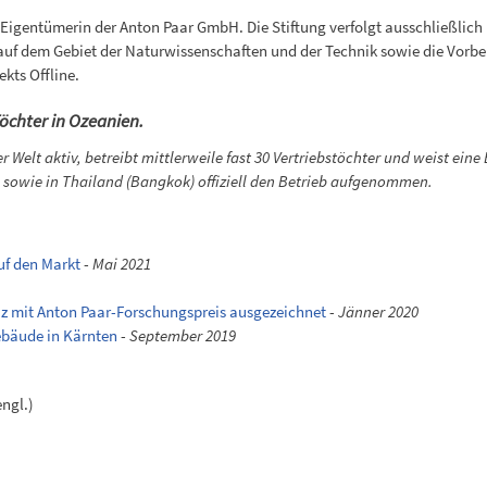
03 Eigentümerin der Anton Paar GmbH. Die Stiftung verfolgt ausschließlic
g auf dem Gebiet der Naturwissenschaften und der Technik sowie die Vo
kts Offline.
öchter in Ozeanien.
er Welt aktiv, betreibt mittlerweile fast 30 Vertriebstöchter und weist ei
) sowie in Thailand (Bangkok) offiziell den Betrieb aufgenommen.
uf den Markt
-
Mai 2021
z mit Anton Paar-Forschungspreis ausgezeichnet
-
Jänner 2020
ebäude in Kärnten
-
September 2019
ngl.)