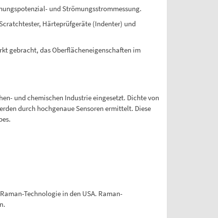
römungspotenzial- und Strömungsstrommessung.
ratchtester, Härteprüfgeräte (Indenter) und
rkt gebracht, das Oberflächeneigenschaften im
hen- und chemischen Industrie eingesetzt. Dichte von
 werden durch hochgenaue Sensoren ermittelt. Diese
bes.
ld-Raman-Technologie in den USA. Raman-
n.