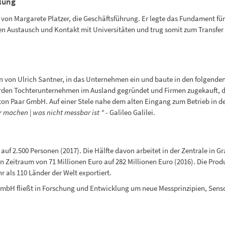
lung
von Margarete Platzer, die Geschäftsführung. Er legte das Fundament fü
den Austausch und Kontakt mit Universitäten und trug somit zum Transfer 
hn von Ulrich Santner, in das Unternehmen ein und baute in den folgenden
en Tochterunternehmen im Ausland gegründet und Firmen zugekauft, die 
Anton Paar GmbH. Auf einer Stele nahe dem alten Eingang zum Betrieb in de
 machen | was nicht messbar ist "
- Galileo Galilei.
0 auf 2.500 Personen (2017). Die Hälfte davon arbeitet in der Zentrale in 
 Zeitraum von 71 Millionen Euro auf 282 Millionen Euro (2016). Die Prod
 als 110 Länder der Welt exportiert.
GmbH fließt in Forschung und Entwicklung um neue Messprinzipien, Sen