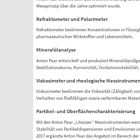
Messprinzip über die Jahre optimiert wurde.
Refraktometer und Polarimeter
Refraktometer bestimmen Konzentrationen in Flüssigk
pharmazeutischen Wirkstoffen und Lebensmitteln.
Mineralölanalyse
Anton Paar entwickelt und produziert Mineralölprüfge
Destillationskurve, Korrosivität, Oxidationsstabilität
Viskosimeter und rheologische Messinstrume
Viskosimeter bestimmen die Viskosität (Zähigkeit) vo
Verhalten von fließfähigen sowie verformbaren Materi
Partikel- und Oberflächencharakterisierung
Mit den Anton Paar „Litesizer“ Messinstrumenten werd
Stabilität von Partikeldispersionen und Emulsionen u
2017 ergänzte Anton Paar das Angebot im Bereich der 