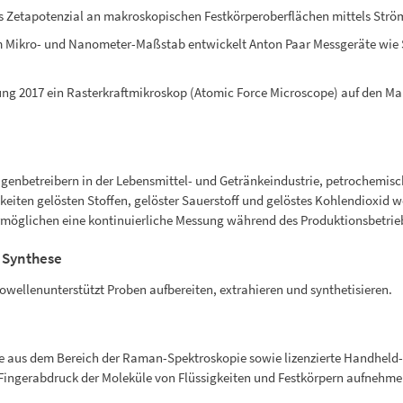
as Zetapotenzial an makroskopischen Festkörperoberflächen mittels St
 Mikro- und Nanometer-Maßstab entwickelt Anton Paar Messgeräte wie Sc
ung 2017 ein Rasterkraftmikroskop (Atomic Force Microscope) auf den Ma
genbetreibern in der Lebensmittel- und Getränkeindustrie, petrochemisc
gkeiten gelösten Stoffen, gelöster Sauerstoff und gelöstes Kohlendioxid
ermöglichen eine kontinuierliche Messung während des Produktionsbetrie
 Synthese
owellenunterstützt Proben aufbereiten, extrahieren und synthetisieren.
ie aus dem Bereich der Raman-Spektroskopie sowie lizenzierte Handhe
Fingerabdruck der Moleküle von Flüssigkeiten und Festkörpern aufnehme