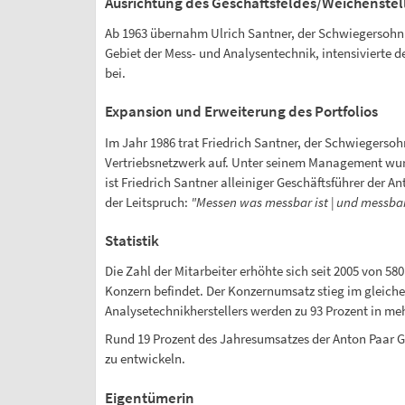
Ausrichtung des Geschäftsfeldes/Weichenstel
Ab 1963 übernahm Ulrich Santner, der Schwiegersohn 
Gebiet der Mess- und Analysentechnik, intensivierte 
bei.
Expansion und Erweiterung des Portfolios
Im Jahr 1986 trat Friedrich Santner, der Schwiegerso
Vertriebsnetzwerk auf. Unter seinem Management wurd
ist Friedrich Santner alleiniger Geschäftsführer der 
der Leitspruch:
"Messen was messbar ist | und messbar
Statistik
Die Zahl der Mitarbeiter erhöhte sich seit 2005 von 58
Konzern befindet. Der Konzernumsatz stieg im gleichen
Analysetechnikherstellers werden zu 93 Prozent in mehr
Rund 19 Prozent des Jahresumsatzes der Anton Paar 
zu entwickeln.
Eigentümerin