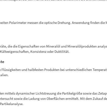
eiten Polarimeter messen die optische Drehung. Anwendung finden die M
räte, die die Eigenschaften von Mineralöl und Mineralölprodukten analy
, Kälteeigenschaften, Konsistenz oder Duktilität.
nte
n Flüssigkeiten und halbfesten Produkten bei unterschiedlichen Tempera
alien.
en mittels dynamischer Lichtstreuung die Partikelgröße sowie das Zetapo
ntersucht sowie die Ladung von Oberflächen ermittelt. Mit dem Zukauf de
Partikelanalyse.