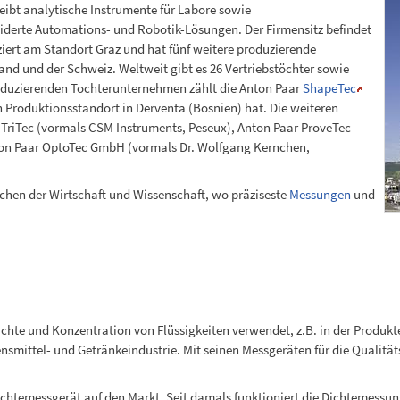
eibt analytische Instrumente für Labore sowie
iderte Automations- und Robotik-Lösungen. Der Firmensitz befindet
ziert am Standort Graz und hat fünf weitere produzierende
nd und der Schweiz. Weltweit gibt es 26 Vertriebstöchter sowie
roduzierenden Tochterunternehmen zählt die Anton Paar
ShapeTec
n Produktionsstandort in Derventa (Bosnien) hat. Die weiteren
TriTec (vormals CSM Instruments, Peseux), Anton Paar ProveTec
ton Paar OptoTec GmbH (vormals Dr. Wolfgang Kernchen,
ichen der Wirtschaft und Wissenschaft, wo präziseste
Messungen
und
hte und Konzentration von Flüssigkeiten verwendet, z.B. in der Produkt
smittel- und Getränkeindustrie. Mit seinen Messgeräten für die Qualität
Dichtemessgerät auf den Markt. Seit damals funktioniert die Dichtemessu