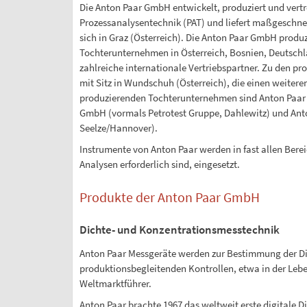
Die Anton Paar GmbH entwickelt, produziert und vertr
Prozessanalysentechnik (PAT) und liefert maßgeschne
sich in Graz (Österreich). Die Anton Paar GmbH produ
Tochterunternehmen in Österreich, Bosnien, Deutschla
zahlreiche internationale Vertriebspartner. Zu den p
mit Sitz in Wundschuh (Österreich), die einen weitere
produzierenden Tochterunternehmen sind Anton Paar 
GmbH (vormals Petrotest Gruppe, Dahlewitz) und An
Seelze/Hannover).
Instrumente von Anton Paar werden in fast allen Bere
Analysen erforderlich sind, eingesetzt.
Produkte der Anton Paar GmbH
Dichte- und Konzentrationsmesstechnik
Anton Paar Messgeräte werden zur Bestimmung der Dic
produktionsbegleitenden Kontrollen, etwa in der Leben
Weltmarktführer.
Anton Paar brachte 1967 das weltweit erste digitale 