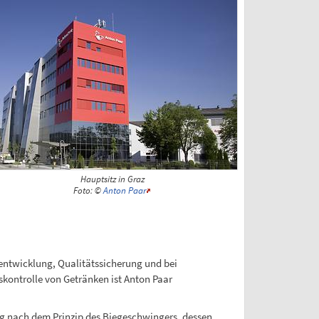
Hauptsitz in Graz
Foto: ©
Anton Paar
entwicklung, Qualitätssicherung und bei
skontrolle von Getränken ist Anton Paar
ng nach dem Prinzip des Biegeschwingers, dessen