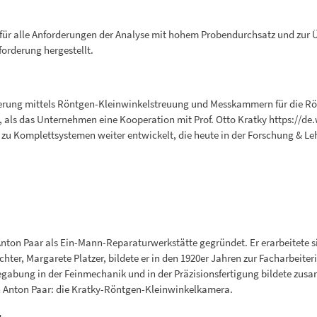
 für alle Anforderungen der Analyse mit hohem Probendurchsatz und zur
rderung hergestellt.
sierung mittels Röntgen-Kleinwinkelstreuung und Messkammern für die Rönt
, als das Unternehmen eine Kooperation mit Prof. Otto Kratky https://de
 Komplettsystemen weiter entwickelt, die heute in der Forschung & Lehr
on Paar als Ein-Mann-Reparaturwerkstätte gegründet. Er erarbeitete si
er, Margarete Platzer, bildete er in den 1920er Jahren zur Facharbeiterin
 Begabung in der Feinmechanik und in der Präzisionsfertigung bildete zus
on Anton Paar: die Kratky-Röntgen-Kleinwinkelkamera.