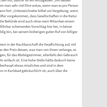
achen mit, dass er für ein Mittagessen „mit dessen
 dem man sehr viel Ehre antue, wenn man es pro Person
dann fort „Unterzeichneter bittet um Vergebung, wenn
n öfter vorgekommen, dass Gesellschaften in die Natur
hohe Behörde wird auch ohne mein Mitwirken einem
ührbar scheinenden Vorschlag hier bei, in keiner
dig bin, bei seinem bisherigen guten Ruf von billiger
rn in der Nachbarschaft die Verpflichtung auf, mit
 den Preis dessen, was man von ihnen verlange, es
ngen, für das Absteigezimmer, allenfalls den Gebrauch
 einfach ist. Eine hohe Stelle hätte dadurch keine
überhaupt etwas missliches und sind in dem
n in Karlsbad gebräuchlich ist, auch über die