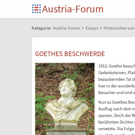
Austria-Forum
Kategorie:
Austria-Forum
>
Essays
>
Historisches vo
GOETHES BESCHWERDE
1912: Goethe besuch
Gedenksteinen, Plak
bezaubernden Tal d
hier in der wunderb
Besucher und sind 
Nun zu Goethes Besc
Ausflug nach dem na
speisen. Doch der W
berühmten Dichter d
versetzte. Die Fol