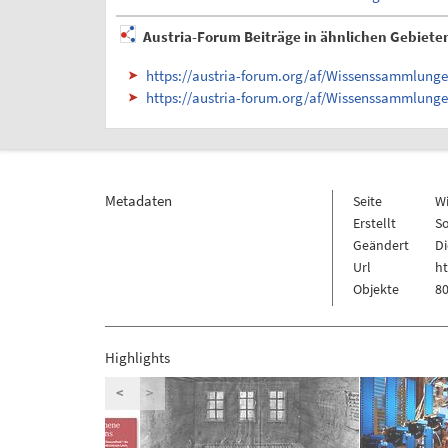
Austria-Forum Beiträge in ähnlichen Gebiete
https://austria-forum.org/af/Wissenssammlung
https://austria-forum.org/af/Wissenssammlung
Metadaten
Seite
W
Erstellt
So
Geändert
Di
Url
h
Objekte
80
Highlights
<
>