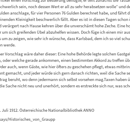
Kritiker einen Vorschlag zur Besserung beifügte; er teilt zunächst die Tats
schwerlich sein, noch dessen Wert er all zu sehr herabsetzen wolle“ und
ulden anschlage, für vier Personen 76 Gulden berechnet habe, und fährt 
einenden Kleinigkeit beschwerlich fällt. Aber es ist in diesen Tagen scho
d verärgert nach Hause kehren über die unverschämt hohe Zeche. Eine 
um sich greifenden Übel abzuhelfen wissen. Doch füge ich einen mir ausf
 um zu zeigen, wie sehr ich wünsche, dass Karlsbad, dem ich so viel schul
n werde.
 Vorschlag wäre daher dieser: Eine hohe Behörde legte solchen Gastgebe
 oder welche gerade ankommen, einen bestimmten Akkord zu treffen über
Oder auch, wenn Gäste, wie hier öfters zu geschehen pflegt, etwas mitbri
t gemacht, und jeder würde sich gern danach richten, weil die Sache sehr
etrag beruht, wo denn jedermann sich selbst vorsehen mag.Taxen haben 
Sache nicht neu und unerhört, sondern es erstreckte sich nur, was scho
. Juli 1912. Österreichische Nationalbibliothek ANNO
says/Historisches_von_Graupp