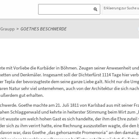
Erklaerung zur Suche 
n Graupp
>
GOETHES BESCHWERDE
te mit Vorliebe die Kurbäder in Böhmen. Zeugen seiner Anwesenheit und se
etten und Denkmäler. Insgesamt soll der Dichterfürst 1114 Tage hier ve
er Tepla der bevorzugteste dem seine ganze Liebe galt. Nicht nur die 
aren Natur sehr viel unternehmen, auch von der Architektur die sich nach 
außerdem gut erhalten.
hwerde. Goethe machte am 21. Juli 1811 von Karlsbad aus mit seiner Frau
hen Schlaggenwald und kehrte in heiterster Stimmung beim Wirt zum „Ro
irt wusste um welch hohen Gast es sich handelte, der ihm die Ehre zuteil
er sich zu ihm verirrt hatte, eine Rechnung auszustellen wagte, die den
ge davon war, dass Goethe „das gehorsamste Promemoria“ an den damalig