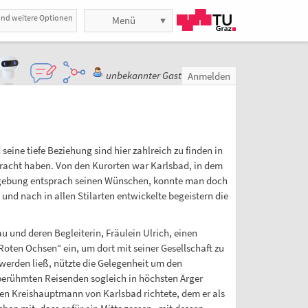
und weitere Optionen
Menü
unbekannter Gast
Anmelden
ine tiefe Beziehung sind hier zahlreich zu finden in
rbracht haben. Von den Kurorten war Karlsbad, in dem
Umgebung entsprach seinen Wünschen, konnte man doch
und nach in allen Stilarten entwickelte begeistern die
 und deren Begleiterin, Fräulein Ulrich, einen
ten Ochsen“ ein, um dort mit seiner Gesellschaft zu
 werden ließ, nützte die Gelegenheit um den
 berühmten Reisenden sogleich in höchsten Ärger
en Kreishauptmann von Karlsbad richtete, dem er als