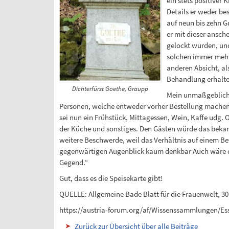
ein stets positiver 
Details er weder be
auf neun bis zehn G
er mit dieser ansch
gelockt wurden, un
solchen immer mehr 
anderen Absicht, als
Behandlung erhalte
Dichterfürst Goethe, Graupp
Mein unmaßgeblicher
Personen, welche entweder vorher Bestellung machen,
sei nun ein Frühstück, Mittagessen, Wein, Kaffe udg. 
der Küche und sonstiges. Den Gästen würde das bekann
weitere Beschwerde, weil das Verhältnis auf einem B
gegenwärtigen Augenblick kaum denkbar Auch wäre die 
Gegend.“
Gut, dass es die Speisekarte gibt!
QUELLE: Allgemeine Bade Blatt für die Frauenwelt, 30
https://austria-forum.org/af/Wissenssammlungen/Es
Zurück zur Übersicht über alle Beiträge