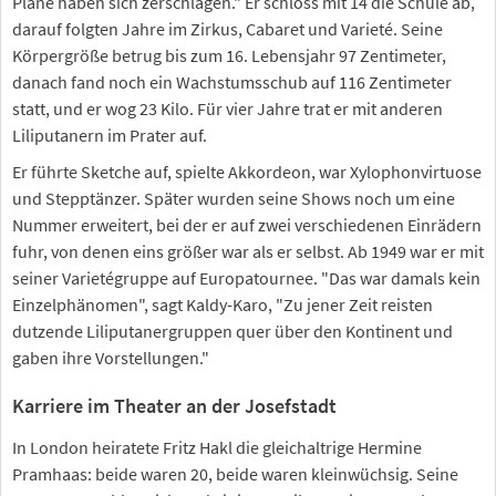
Pläne haben sich zerschlagen." Er schloss mit 14 die Schule ab,
darauf folgten Jahre im Zirkus, Cabaret und Varieté. Seine
Körpergröße betrug bis zum 16. Lebensjahr 97 Zentimeter,
danach fand noch ein Wachstumsschub auf 116 Zentimeter
statt, und er wog 23 Kilo. Für vier Jahre trat er mit anderen
Liliputanern im Prater auf.
Er führte Sketche auf, spielte Akkordeon, war Xylophonvirtuose
und Stepptänzer. Später wurden seine Shows noch um eine
Nummer erweitert, bei der er auf zwei verschiedenen Einrädern
fuhr, von denen eins größer war als er selbst. Ab 1949 war er mit
seiner Varietégruppe auf Europatournee. "Das war damals kein
Einzelphänomen", sagt Kaldy-Karo, "Zu jener Zeit reisten
dutzende Liliputanergruppen quer über den Kontinent und
gaben ihre Vorstellungen."
Karriere im Theater an der Josefstadt
In London heiratete Fritz Hakl die gleichaltrige Hermine
Pramhaas: beide waren 20, beide waren kleinwüchsig. Seine