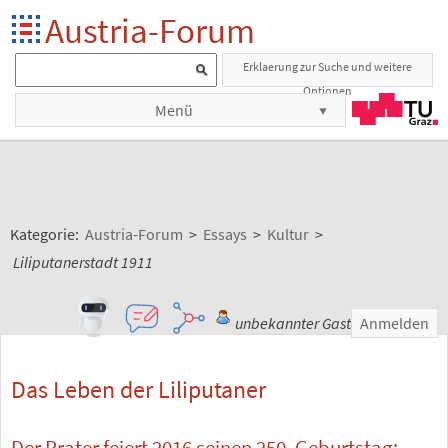
Austria-Forum
Erklaerung zur Suche und weitere
Optionen
Menü
Kategorie:
Austria-Forum
>
Essays
>
Kultur
>
Liliputanerstadt 1911
unbekannter Gast
Anmelden
Das Leben der Liliputaner
Der Prater feiert 2016 seinen 250. Geburtstag: