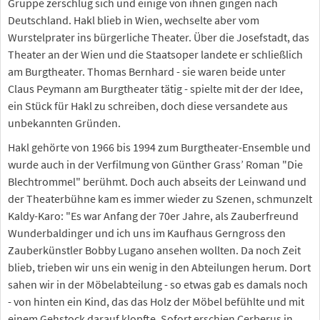
Gruppe zerschlug sich und einige von ihnen gingen nach
Deutschland. Hakl blieb in Wien, wechselte aber vom
Wurstelprater ins bürgerliche Theater. Über die Josefstadt, das
Theater an der Wien und die Staatsoper landete er schließlich
am Burgtheater. Thomas Bernhard - sie waren beide unter
Claus Peymann am Burgtheater tätig - spielte mit der der Idee,
ein Stück für Hakl zu schreiben, doch diese versandete aus
unbekannten Gründen.
Hakl gehörte von 1966 bis 1994 zum Burgtheater-Ensemble und
wurde auch in der Verfilmung von Günther Grass’ Roman "Die
Blechtrommel" berühmt. Doch auch abseits der Leinwand und
der Theaterbühne kam es immer wieder zu Szenen, schmunzelt
Kaldy-Karo: "Es war Anfang der 70er Jahre, als Zauberfreund
Wunderbaldinger und ich uns im Kaufhaus Gerngross den
Zauberkünstler Bobby Lugano ansehen wollten. Da noch Zeit
blieb, trieben wir uns ein wenig in den Abteilungen herum. Dort
sahen wir in der Möbelabteilung - so etwas gab es damals noch
- von hinten ein Kind, das das Holz der Möbel befühlte und mit
einem Gehstock darauf klopfte. Sofort erschien Cerberus in