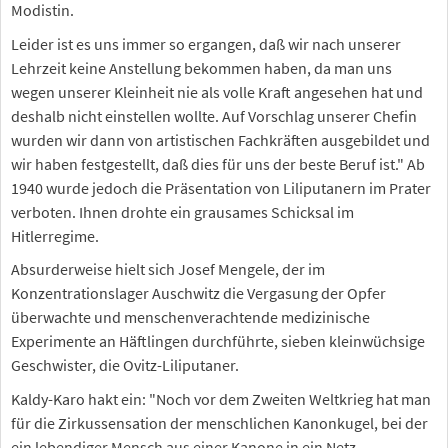
Modistin.
Leider ist es uns immer so ergangen, daß wir nach unserer
Lehrzeit keine Anstellung bekommen haben, da man uns
wegen unserer Kleinheit nie als volle Kraft angesehen hat und
deshalb nicht einstellen wollte. Auf Vorschlag unserer Chefin
wurden wir dann von artistischen Fachkräften ausgebildet und
wir haben festgestellt, daß dies für uns der beste Beruf ist." Ab
1940 wurde jedoch die Präsentation von Liliputanern im Prater
verboten. Ihnen drohte ein grausames Schicksal im
Hitlerregime.
Absurderweise hielt sich Josef Mengele, der im
Konzentrationslager Auschwitz die Vergasung der Opfer
überwachte und menschenverachtende medizinische
Experimente an Häftlingen durchführte, sieben kleinwüchsige
Geschwister, die Ovitz-Liliputaner.
Kaldy-Karo hakt ein: "Noch vor dem Zweiten Weltkrieg hat man
für die Zirkussensation der menschlichen Kanonkugel, bei der
ein lebendiger Mensch aus einer Kanone in ein Netz