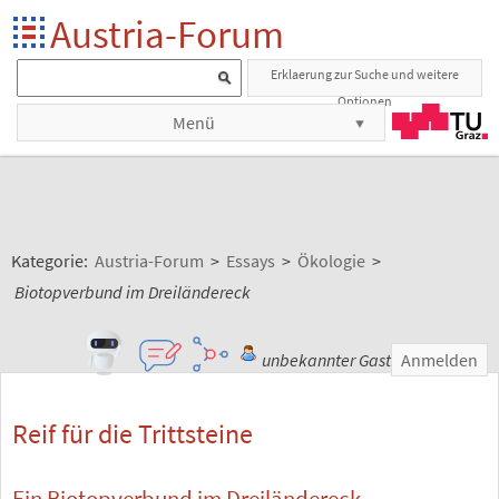
Austria-Forum
Erklaerung zur Suche und weitere
Optionen
Menü
Kategorie:
Austria-Forum
>
Essays
>
Ökologie
>
Biotopverbund im Dreiländereck
unbekannter Gast
Anmelden
Reif für die Trittsteine
Ein Biotopverbund im Dreiländereck