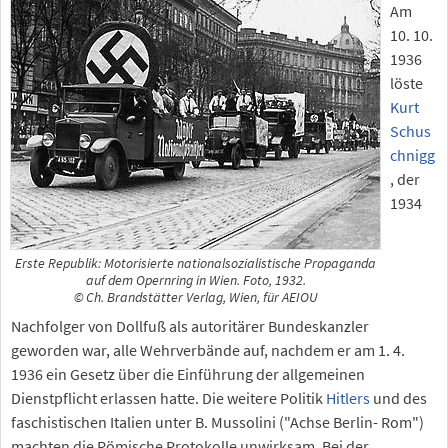
Am
10. 10.
1936
löste
Kurt
Schus
chnigg
, der
1934
Erste Republik: Motorisierte nationalsozialistische Propaganda
auf dem Opernring in Wien. Foto, 1932.
© Ch. Brandstätter Verlag, Wien, für AEIOU
Nachfolger von Dollfuß als autoritärer Bundeskanzler
geworden war, alle Wehrverbände auf, nachdem er am 1. 4.
1936 ein Gesetz über die Einführung der allgemeinen
Dienstpflicht erlassen hatte. Die weitere Politik
Hitlers
und des
faschistischen Italien unter B. Mussolini ("Achse Berlin- Rom")
machten die Römische Protokolle unwirksam. Bei der