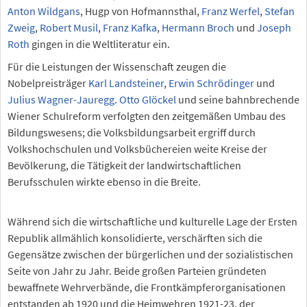
Anton Wildgans
, Hugp von Hofmannsthal,
Franz Werfel
,
Stefan
Zweig
,
Robert Musil
,
Franz Kafka
,
Hermann Broch
und
Joseph
Roth
gingen in die Weltliteratur ein.
Für die Leistungen der Wissenschaft zeugen die
Nobelpreisträger
Karl Landsteiner
,
Erwin Schrödinger
und
Julius Wagner-Jauregg
.
Otto Glöckel
und seine bahnbrechende
Wiener Schulreform verfolgten den zeitgemäßen Umbau des
Bildungswesens; die Volksbildungsarbeit ergriff durch
Volkshochschulen und Volksbüchereien weite Kreise der
Bevölkerung, die Tätigkeit der landwirtschaftlichen
Berufsschulen wirkte ebenso in die Breite.
Während sich die wirtschaftliche und kulturelle Lage der Ersten
Republik allmählich konsolidierte, verschärften sich die
Gegensätze zwischen der bürgerlichen und der sozialistischen
Seite von Jahr zu Jahr. Beide großen Parteien gründeten
bewaffnete Wehrverbände, die Frontkämpferorganisationen
entstanden ab 1920 und die Heimwehren 1921-23, der