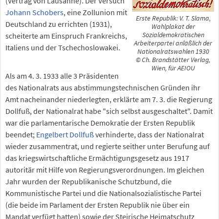
(Vertrag von Lausanne). Der Versuch
Johann Schobers
, eine Zollunion mit
Erste Republik: V. T. Slama,
Deutschland zu errichten (1931),
Wahlplakat der
scheiterte am Einspruch Frankreichs,
Sozialdemokratischen
Arbeiterpartei anläßlich der
Italiens und der Tschechoslowakei.
Nationalratswahlen 1930
© Ch. Brandstätter Verlag,
Wien, für AEIOU
Als am 4. 3. 1933 alle 3 Präsidenten
des Nationalrats aus abstimmungstechnischen Gründen ihr
Amt nacheinander niederlegten, erklärte am 7. 3. die Regierung
Dollfuß, der Nationalrat habe "sich selbst ausgeschaltet". Damit
war die parlamentarische Demokratie der Ersten Republik
beendet;
Engelbert Dollfuß
verhinderte, dass der Nationalrat
wieder zusammentrat, und regierte seither unter Berufung auf
das kriegswirtschaftliche Ermächtigungsgesetz aus 1917
autoritär mit Hilfe von Regierungsverordnungen. Im gleichen
Jahr wurden der Republikanische Schutzbund, die
Kommunistische Partei und die Nationalsozialistische Partei
(die beide im Parlament der Ersten Republik nie über ein
Mandat verfügt hatten) sowie der Steirische Heimatschutz