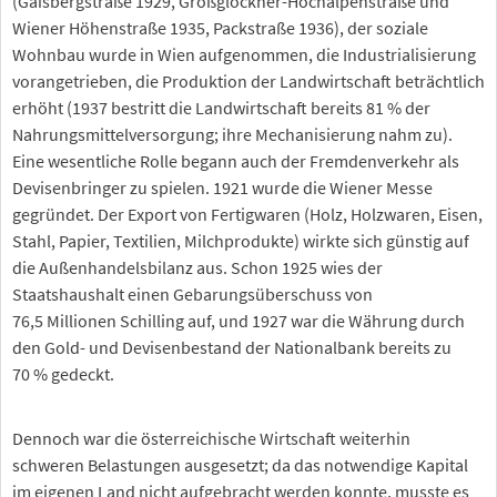
(Gaisbergstraße 1929, Großglockner-Hochalpenstraße und
Wiener Höhenstraße 1935, Packstraße 1936), der soziale
Wohnbau wurde in Wien aufgenommen, die Industrialisierung
vorangetrieben, die Produktion der Landwirtschaft beträchtlich
erhöht (1937 bestritt die Landwirtschaft bereits 81 % der
Nahrungsmittelversorgung; ihre Mechanisierung nahm zu).
Eine wesentliche Rolle begann auch der Fremdenverkehr als
Devisenbringer zu spielen. 1921 wurde die Wiener Messe
gegründet. Der Export von Fertigwaren (Holz, Holzwaren, Eisen,
Stahl, Papier, Textilien, Milchprodukte) wirkte sich günstig auf
die Außenhandelsbilanz aus. Schon 1925 wies der
Staatshaushalt einen Gebarungsüberschuss von
76,5 Millionen Schilling auf, und 1927 war die Währung durch
den Gold- und Devisenbestand der Nationalbank bereits zu
70 % gedeckt.
Dennoch war die österreichische Wirtschaft weiterhin
schweren Belastungen ausgesetzt; da das notwendige Kapital
im eigenen Land nicht aufgebracht werden konnte, musste es