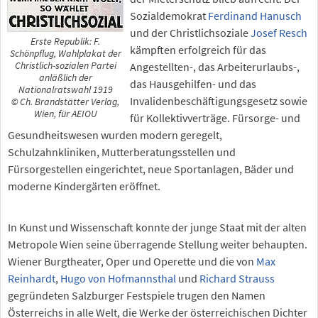
Sozialdemokrat
Ferdinand Hanusch
und der Christlichsoziale
Josef Resch
Erste Republik: F.
kämpften erfolgreich für das
Schönpflug, Wahlplakat der
Christlich-sozialen Partei
Angestellten-, das Arbeiterurlaubs-,
anläßlich der
das Hausgehilfen- und das
Nationalratswahl 1919
Invalidenbeschäftigungsgesetz sowie
© Ch. Brandstätter Verlag,
Wien, für AEIOU
für Kollektivverträge. Fürsorge- und
Gesundheitswesen wurden modern geregelt,
Schulzahnkliniken, Mutterberatungsstellen und
Fürsorgestellen eingerichtet, neue Sportanlagen, Bäder und
moderne Kindergärten eröffnet.
In Kunst und Wissenschaft konnte der junge Staat mit der alten
Metropole Wien seine überragende Stellung weiter behaupten.
Wiener Burgtheater, Oper und Operette und die von
Max
Reinhardt
,
Hugo von Hofmannsthal
und
Richard Strauss
gegründeten Salzburger Festspiele trugen den Namen
Österreichs in alle Welt, die Werke der österreichischen Dichter