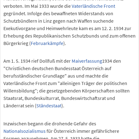
verboten. Im Mai 1933 wurde die
Vaterländische Front
gegründet. Infolge des bewaffneten Widerstands von
Schutzbündlern in Linz gegen nach Waffen suchende
Exekutivorgane und Heimwehrleute kam es am 12. 2. 1934 zur
Erhebung des Republikanischen Schutzbunds und zum offenen
Bürgerkrieg (
Februarkämpfe
).
Am 1. 5. 1934 rief Dollfuß mit der
Maiverfassung
1934 den
"Christlichen deutschen Bundesstaat Österreich auf
berufsständischer Grundlage" aus und machte die
Vaterländische Front zum "alleinigen Träger der politischen
Willensbildung"; die gesetzgebenden Körperschaften sollten
Staatsrat, Bundeskulturrat, Bundeswirtschaftsrat und
Länderrat sein (
Ständestaat
).
Inzwischen begann die drohende Gefahr des
Nationalsozialismus
für Österreich immer gefährlichere
Formen anzunehmen. Am 27. 5. 1933 hatte die