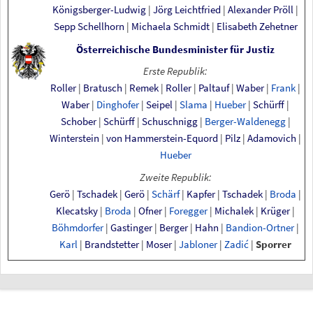
Königsberger-Ludwig
|
Jörg Leichtfried
|
Alexander Pröll
|
Sepp Schellhorn
|
Michaela Schmidt
|
Elisabeth Zehetner
Österreichische Bundesminister für Justiz
Erste Republik:
Roller
|
Bratusch
|
Remek
|
Roller
|
Paltauf
|
Waber
|
Frank
|
Waber
|
Dinghofer
|
Seipel
|
Slama
|
Hueber
|
Schürff
|
Schober
|
Schürff
|
Schuschnigg
|
Berger-Waldenegg
|
Winterstein
|
von Hammerstein-Equord
|
Pilz
|
Adamovich
|
Hueber
Zweite Republik:
Gerö
|
Tschadek
|
Gerö
|
Schärf
|
Kapfer
|
Tschadek
|
Broda
|
Klecatsky
|
Broda
|
Ofner
|
Foregger
|
Michalek
|
Krüger
|
Böhmdorfer
|
Gastinger
|
Berger
|
Hahn
|
Bandion-Ortner
|
Karl
|
Brandstetter
|
Moser
|
Jabloner
|
Zadić
|
Sporrer