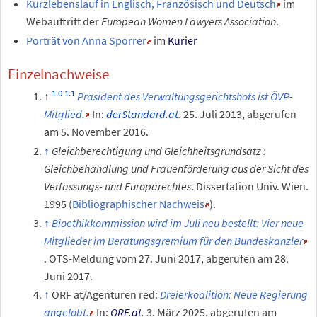
Kurzlebenslauf in Englisch, Französisch und Deutsch
im
Webauftritt der
European Women Lawyers Association
.
Porträt von Anna Sporrer
im
Kurier
Einzelnachweise
Präsident des Verwaltungsgerichtshofs ist ÖVP-
Mitglied.
In:
derStandard.at
.
25.
Juli 2013
,
abgerufen
am 5.
November 2016
.
Gleichberechtigung und Gleichheitsgrundsatz
:
Gleichbehandlung und Frauenförderung aus der Sicht des
Verfassungs- und Europarechtes
. Dissertation Univ. Wien.
1995 (
Bibliographischer Nachweis
).
Bioethikkommission wird im Juli neu bestellt: Vier neue
Mitglieder im Beratungsgremium für den Bundeskanzler
. OTS-Meldung vom 27. Juni 2017, abgerufen am 28.
Juni 2017.
ORF at/Agenturen red:
Dreierkoalition: Neue Regierung
angelobt.
In:
ORF.at
.
3.
März 2025
,
abgerufen am