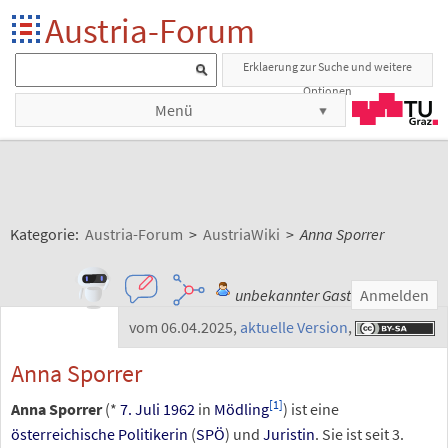
Austria-Forum
Erklaerung zur Suche und weitere
Optionen
Menü
Kategorie:
Austria-Forum
>
AustriaWiki
>
Anna Sporrer
unbekannter Gast
Anmelden
vom 06.04.2025
,
aktuelle Version
,
Anna Sporrer
[
1
]
Anna Sporrer
(*
7. Juli
1962
in
Mödling
) ist eine
österreichische
Politikerin
(
SPÖ
) und
Juristin
. Sie ist seit 3.