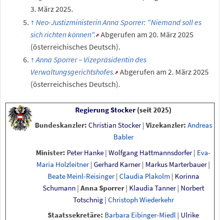
3.
März 2025
.
Neo-Justizministerin Anna Sporrer: "Niemand soll es
sich richten können".
Abgerufen am 20.
März 2025
(österreichisches Deutsch).
Anna Sporrer – Vizepräsidentin des
Verwaltungsgerichtshofes.
Abgerufen am 2.
März 2025
(österreichisches Deutsch).
Regierung Stocker
(seit 2025)
Bundeskanzler:
Christian Stocker
|
Vizekanzler:
Andreas
Babler
Minister:
Peter Hanke
|
Wolfgang Hattmannsdorfer
|
Eva-
Maria Holzleitner
|
Gerhard Karner
|
Markus Marterbauer
|
Beate Meinl-Reisinger
|
Claudia Plakolm
|
Korinna
Schumann
|
Anna Sporrer
|
Klaudia Tanner
|
Norbert
Totschnig
|
Christoph Wiederkehr
Staatssekretäre:
Barbara Eibinger-Miedl
|
Ulrike