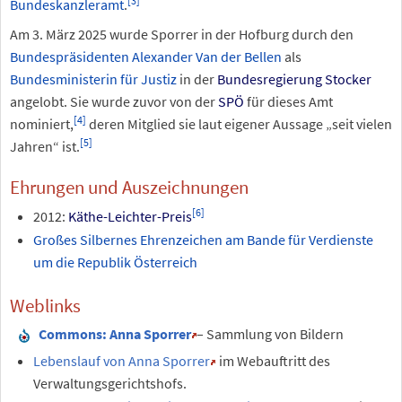
[
3
]
Bundeskanzleramt
.
Am 3. März 2025 wurde Sporrer in der Hofburg durch den
Bundespräsidenten
Alexander Van der Bellen
als
Bundesministerin für Justiz
in der
Bundesregierung Stocker
angelobt. Sie wurde zuvor von der
SPÖ
für dieses Amt
[
4
]
nominiert,
deren Mitglied sie laut eigener Aussage „seit vielen
[
5
]
Jahren“ ist.
Ehrungen und Auszeichnungen
[
6
]
2012:
Käthe-Leichter-Preis
Großes Silbernes Ehrenzeichen am Bande für Verdienste
um die Republik Österreich
Weblinks
Commons
: Anna Sporrer
– Sammlung von Bildern
Lebenslauf von Anna Sporrer
im Webauftritt des
Verwaltungsgerichtshofs.