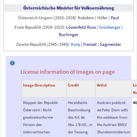
Österreichische Minister für Volksernährung
Österreich-Ungarn (1916–1918):
Kokstein
|
Höfer
|
Paul
Erste Republik (1918–1923):
Löwenfeld-Russ
|
Grünberger
|
Buchinger
Zweite Republik (1945–1949):
Korp
|
Frenzel
|
Sagmeister
License Information of Images on page
Image Description
Credit
Artist
Li
N
Wappen der Republik
Heraldische
Austrian publicist
Österreich : Nicht
Beschreibung
de:Peter Diem with
gesetzeskonforme
des Art. 8a
the webteam from
Version des
Abs. 2 B-VG , in
the Austrian BMLV
österreichischen
der Fassung
(Bundesministerium