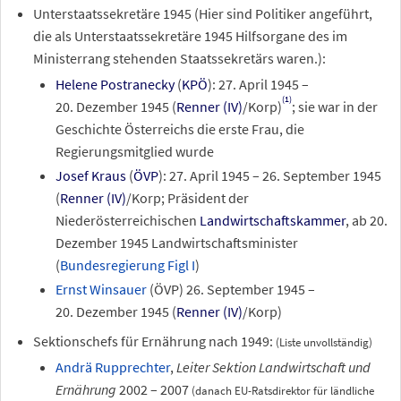
Unterstaatssekretäre 1945 (Hier sind Politiker angeführt,
die als Unterstaatssekretäre 1945 Hilfsorgane des im
Ministerrang stehenden Staatssekretärs waren.):
Helene Postranecky
(
KPÖ
):
27.
April
1945
–
(1)
20.
Dezember
1945
(
Renner
(IV)
/Korp)
; sie war in der
Geschichte Österreichs die erste Frau, die
Regierungsmitglied wurde
Josef Kraus
(
ÖVP
):
27.
April
1945
–
26.
September
1945
(
Renner
(IV)
/Korp; Präsident der
Niederösterreichischen
Landwirtschaftskammer
, ab 20.
Dezember 1945 Landwirtschaftsminister
(
Bundesregierung Figl I
)
Ernst Winsauer
(ÖVP)
26.
September
1945
–
20.
Dezember
1945
(
Renner
(IV)
/Korp)
Sektionschefs für Ernährung nach 1949:
(Liste unvollständig)
Andrä Rupprechter
,
Leiter Sektion Landwirtschaft und
Ernährung
2002
–
2007
(danach EU-Ratsdirektor für ländliche