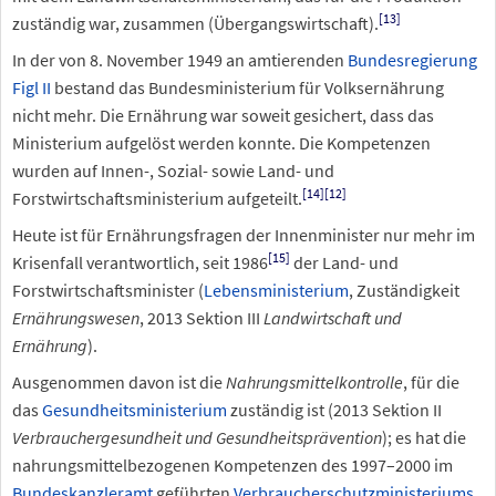
[13]
zuständig war, zusammen (Übergangswirtschaft).
In der von 8.
November 1949 an amtierenden
Bundesregierung
Figl II
bestand das Bundesministerium für Volksernährung
nicht mehr. Die Ernährung war soweit gesichert, dass das
Ministerium aufgelöst werden konnte. Die Kompetenzen
wurden auf Innen-, Sozial- sowie Land- und
[14]
[12]
Forstwirtschaftsministerium aufgeteilt.
Heute ist für Ernährungsfragen der Innenminister nur mehr im
[15]
Krisenfall verantwortlich, seit 1986
der Land-
und
Forstwirtschaftsminister (
Lebensministerium
, Zuständigkeit
Ernährungswesen
, 2013 Sektion
III
Landwirtschaft und
Ernährung
).
Ausgenommen davon ist die
Nahrungsmittelkontrolle
, für die
das
Gesundheitsministerium
zuständig ist (2013 Sektion
II
Verbrauchergesundheit und Gesundheitsprävention
); es hat die
nahrungsmittelbezogenen Kompetenzen des 1997–2000 im
Bundeskanzleramt
geführten
Verbraucherschutzministeriums