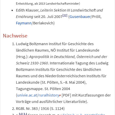
Entwicklung, ab 2013 Landwirtschaftsminister)
Edith Klauser,
Leiterin Sektion
III Landwirtschaft und
[22]
Ernährung
seit
20.
Juli
2007
(
Gusenbauer
/Pröll,
Faymann
/Berlakovich)
Nachweise
Ludwig Boltzmann Institut für Geschichte des
ländlichen Raumes, NÖ Institut für Landeskunde
(Hrsg.):
Agrarpolitik in Deutschland, Österreich und der
Schweiz 1930-1960
. Internationale Tagung des Ludwig
Boltzmann Instituts für Geschichte des ländlichen
Raumes und des Niederösterreichischen Instituts für
Landeskunde (St.
Pölten, 5.–8. Mai 2004),
Tagungsmappe. St.
Pölten 2004
(
univie.ac.at/ruralhistory
[
PDF
]
mit Kurzfassungen der
Vorträge und ausführlicher Literaturliste).
RGBl. Nr.
383 / 1916 (S.
1124)