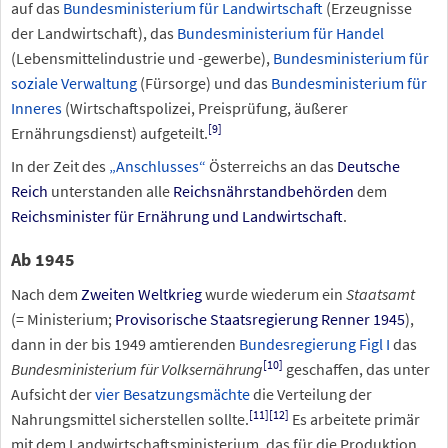
auf das
Bundesministerium für Landwirtschaft
(Erzeugnisse
der Landwirtschaft), das
Bundesministerium für Handel
(Lebensmittelindustrie und -gewerbe),
Bundesministerium für
soziale Verwaltung
(Fürsorge) und das
Bundesministerium für
Inneres
(Wirtschaftspolizei, Preisprüfung, äußerer
[9]
Ernährungsdienst) aufgeteilt.
In der Zeit des
„Anschlusses“
Österreichs an das
Deutsche
Reich
unterstanden alle
Reichsnährstandbehörden
dem
Reichsminister für Ernährung und Landwirtschaft
.
Ab 1945
Nach dem
Zweiten Weltkrieg
wurde wiederum ein
Staatsamt
(=
Ministerium;
Provisorische Staatsregierung Renner 1945
),
dann in der bis 1949 amtierenden
Bundesregierung Figl I
das
[10]
Bundesministerium für Volksernährung
geschaffen, das unter
Aufsicht der
vier Besatzungsmächte
die Verteilung der
[11]
[12]
Nahrungsmittel sicherstellen sollte.
Es arbeitete primär
mit dem Landwirtschaftsministerium, das für die Produktion