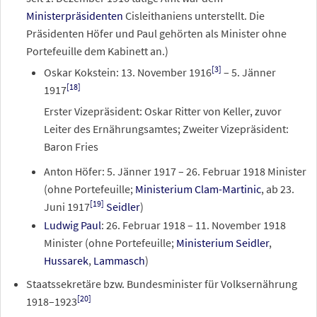
Ministerpräsidenten
Cisleithaniens unterstellt. Die
Präsidenten Höfer und Paul gehörten als Minister ohne
Portefeuille dem Kabinett an.)
[3]
Oskar Kokstein:
13.
November
1916
– 5. Jänner
[18]
1917
Erster Vizepräsident: Oskar Ritter von Keller, zuvor
Leiter des Ernährungsamtes; Zweiter Vizepräsident:
Baron Fries
Anton Höfer: 5. Jänner 1917 –
26.
Februar
1918
Minister
(ohne Portefeuille;
Ministerium Clam-Martinic
, ab 23.
[19]
Juni 1917
Seidler
)
Ludwig Paul
:
26.
Februar
1918
–
11.
November
1918
Minister (ohne Portefeuille;
Ministerium Seidler
,
Hussarek
,
Lammasch
)
Staatssekretäre bzw. Bundesminister für Volksernährung
[20]
1918–1923