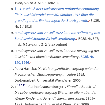
1988,
S.
978
-
3
–
515
–
04802
–
6
.
§
13
Beschluß der Provisorischen Nationalversammlung
für Deutschösterreich vom 30. Oktober 1918 über die
grundlegenden Einrichtungen der Staatsgewalt.
StGBl.
Nr.
1 / 1918
Bundesgesetz vom 20. Juli 1922 über die Auflassung des
Bundesministeriums für Volksernährung
.
BGBl. Nr.
527;
insb. §
2
a–c und Z.
2 (alex online)
Bundesgesetz vom 25. Juli 1946 über die Besorgung der
Geschäfte der obersten Bundesverwaltung
,
BGBl. Nr.
120/1946
Petra Hasicka:
Die Nahrungsmittelversorgung unter der
Provisorischen Staatsregierung im Jahre 1945.
Diplomarbeit, Universität Wien, Wien 2000
Carina Grausenburger:
„Ein voller Bauch
…“ –
Die Lebensmittelversorgung Wiens, vor allem aber der
Wiener Kinder und Jugendlichen in den Jahren 1945–
1953
. Diplomarbeit Universität Wien. Wien 2009,