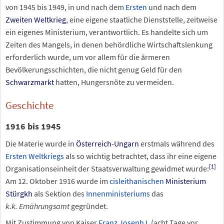
von 1945 bis 1949, in und nach dem
Ersten
und nach dem
Zweiten Weltkrieg
, eine eigene staatliche Dienststelle, zeitweise
ein eigenes Ministerium, verantwortlich. Es handelte sich um
Zeiten des Mangels, in denen behördliche Wirtschaftslenkung
erforderlich wurde, um vor allem für die ärmeren
Bevölkerungsschichten, die nicht genug Geld für den
Schwarzmarkt
hatten, Hungersnöte zu vermeiden.
Geschichte
1916 bis 1945
Die Materie wurde in
Österreich-Ungarn
erstmals während des
Ersten Weltkriegs
als so wichtig betrachtet, dass ihr eine eigene
[1]
Organisationseinheit der Staatsverwaltung gewidmet wurde:
Am 12.
Oktober 1916 wurde im
cisleithanischen
Ministerium
Stürgkh
als Sektion des
Innenministeriums
das
k.k.
Ernährungsamt
gegründet.
Mit Zustimmung von Kaiser
Franz Joseph I.
(acht Tage vor