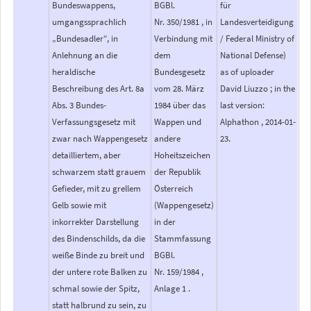
Bundeswappens,
BGBl.
für
umgangssprachlich
Nr. 350/1981 , in
Landesverteidigung
„Bundesadler“, in
Verbindung mit
/ Federal Ministry of
Anlehnung an die
dem
National Defense)
heraldische
Bundesgesetz
as of uploader
Beschreibung des Art. 8a
vom 28. März
David Liuzzo ; in the
Abs. 3 Bundes-
1984 über das
last version:
Verfassungsgesetz mit
Wappen und
Alphathon , 2014-01-
zwar nach Wappengesetz
andere
23.
detailliertem, aber
Hoheitszeichen
schwarzem statt grauem
der Republik
Gefieder, mit zu grellem
Österreich
Gelb sowie mit
(Wappengesetz)
inkorrekter Darstellung
in der
des Bindenschilds, da die
Stammfassung
weiße Binde zu breit und
BGBl.
der untere rote Balken zu
Nr. 159/1984 ,
schmal sowie der Spitz,
Anlage 1 .
statt halbrund zu sein, zu