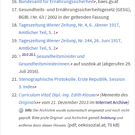
Bundesamt für Ernährungssicherheit
, baes.gv.at
Gesundheits- und Ernährungssicherheitsgesetz (GESG),
BGBl.
I Nr.
63 / 2002 in der geltenden Fassung
Tageszeitung
Wiener Zeitung
, Nr.
4, 6. Jänner 1917,
Amtlicher Teil, S.
1
Tageszeitung
Wiener Zeitung
, Nr.
144, 26. Juni 1917,
Amtlicher Teil, S.
2
Gesundheitsminister und
Gesundheitsministerinnen.
auf sozdok.at (abgerufen 29.
Juli 2016).
Stenographische Protokolle. Erste Republik. Session
3.
Index
Curriculum VitaE Dipl.-Ing. Edith Klauser
(
Memento
des
Originals
vom 21. Dezember 2013 im
Internet Archive
)
Info:
Der Archivlink wurde automatisch eingesetzt und noch nicht
geprüft. Bitte prüfe Original- und Archivlink gemäß
Anleitung
und
(pdf; oekosozial.at; 70
kB)
entferne dann diesen Hinweis.