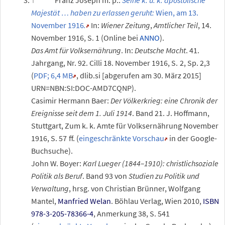
Franz Joseph m.
p.:
Seine k. u. k. apostolische
Majestät … haben zu erlassen geruht:
Wien, am 13.
November 1916
.
In:
Wiener Zeitung
,
Amtlicher Teil
, 14.
November 1916, S. 1 (Online bei
ANNO
).
Das Amt für Volksernährung
. In:
Deutsche Macht
. 41.
Jahrgang,
Nr.
92
. Cilli 18.
November 1916,
S.
2
,
Sp.
2,3
(
PDF; 6,4
MB
, dlib.si
[
abgerufen am 30.
März 2015
]
URN=NBN:SI:DOC-AMD7CQNP).
Casimir Hermann Baer:
Der Völkerkrieg: eine Chronik der
Ereignisse seit dem 1. Juli 1914
.
Band
21
. J. Hoffmann,
Stuttgart, Zum k.
k. Amte für Volksernährung November
1916,
S.
57
ff
. (
eingeschränkte Vorschau
in der Google-
Buchsuche).
John W. Boyer:
Karl Lueger (1844–1910): christlichsoziale
Politik als Beruf
. Band
93 von
Studien zu Politik und
Verwaltung
, hrsg. von Christian Brünner, Wolfgang
Mantel,
Manfried Welan
. Böhlau Verlag, Wien 2010,
ISBN
978-3-205-78366-4
, Anmerkung 38,
S.
541