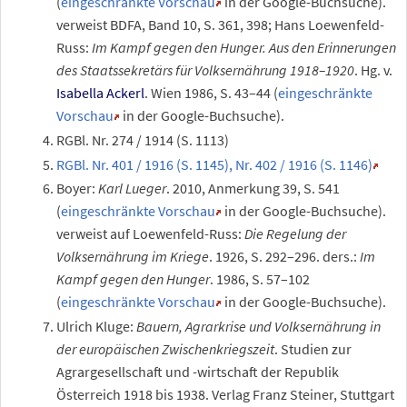
(
eingeschränkte Vorschau
in der Google-Buchsuche).
verweist BDFA, Band
10, S.
361, 398;
Hans Loewenfeld-
Russ:
Im Kampf gegen den Hunger. Aus den Erinnerungen
des Staatssekretärs für Volksernährung 1918–1920
. Hg. v.
Isabella Ackerl
. Wien 1986,
S.
43–44
(
eingeschränkte
Vorschau
in der Google-Buchsuche).
RGBl. Nr.
274 / 1914 (S.
1113)
RGBl. Nr.
401 / 1916 (S.
1145), Nr.
402 / 1916 (S.
1146)
Boyer:
Karl Lueger
. 2010, Anmerkung
39,
S.
541
(
eingeschränkte Vorschau
in der Google-Buchsuche).
verweist auf
Loewenfeld-Russ:
Die Regelung der
Volksernährung im Kriege
. 1926,
S.
292–296
.
ders.:
Im
Kampf gegen den Hunger
. 1986,
S.
57–102
(
eingeschränkte Vorschau
in der Google-Buchsuche).
Ulrich Kluge:
Bauern, Agrarkrise und Volksernährung in
der europäischen Zwischenkriegszeit
. Studien zur
Agrargesellschaft und -wirtschaft der Republik
Österreich 1918 bis 1938. Verlag Franz Steiner, Stuttgart