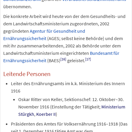
übernommen.
Die konkrete Arbeit wird heute von der dem Gesundheits- und
dem Landwirtschaftsministerium zugeordneten, 2002
gegründeten
Agentur für Gesundheit und
Ernährungssicherheit
(AGES; selbst keine Behörde) und dem
mit ihr zusammenarbeitenden, 2002 als Behörde unter dem
Landwirtschaftsministerium eingerichteten
Bundesamt für
[16]
[17]
Ernährungssicherheit
(BAES)
geleistet.
Leitende Personen
Leiter des Ernährungsamts im k.k.
Ministerium des Innern
1916
Oskar Ritter von Keller, Sektionschef: 12. Oktober–30.
November 1916 (Einstellung der Tätigkeit;
Ministerium
Stürgkh
,
Koerber
II
)
Präsidenten des Amtes für Volksernährung 1916–1918 (Das
seit 1. Dezember 1916 tätige Amt war dem