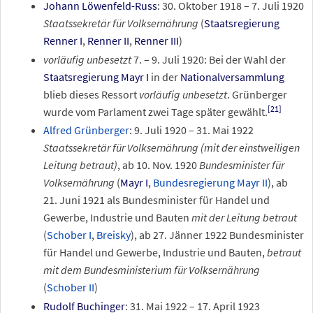
Johann Löwenfeld-Russ
:
30.
Oktober
1918
–
7.
Juli
1920
Staatssekretär für Volksernährung
(
Staatsregierung
Renner I
,
Renner
II
,
Renner
III
)
vorläufig unbesetzt
7.
–
9.
Juli
1920
: Bei der Wahl der
Staatsregierung Mayr I
in der
Nationalversammlung
blieb dieses Ressort
vorläufig unbesetzt
. Grünberger
[21]
wurde vom Parlament zwei Tage später gewählt.
Alfred Grünberger
:
9.
Juli
1920
–
31.
Mai
1922
Staatssekretär für Volksernährung (mit der einstweiligen
Leitung betraut)
, ab
10.
Nov.
1920
Bundesminister für
Volksernährung
(
Mayr
I
,
Bundesregierung Mayr II
), ab
21.
Juni
1921
als Bundesminister für Handel und
Gewerbe, Industrie und Bauten
mit der Leitung betraut
(
Schober
I
,
Breisky
), ab 27. Jänner 1922 Bundesminister
für Handel und Gewerbe, Industrie und Bauten,
betraut
mit dem Bundesministerium für Volksernährung
(
Schober
II
)
Rudolf Buchinger
:
31.
Mai
1922
–
17.
April
1923