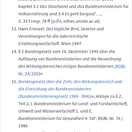
Kapitel
3.1
Das Staatsamt und das Bundesministerium für
Volksernährung
und 3.4
Es geht bergauf …
,
S.
33
f
resp.
78
ff
(
pdf
, othes.univie.ac.at).
Hans Frenzel:
Das tägliche Brot, Gesetze und
Verordnungen für die österreichische
Ernährungswirtschaft.
Wien 1947
§
2
Bundesgesetz vom 16. Dezember 1949 über die
Auflösung von Bundesministerien und die Neuordnung
des Wirkungsbereiches einiger Bundesministerien
,
BGBl.
Nr. 24/1950
Bundesgesetz über die Zahl, den Wirkungsbereich und
die Einrichtung der Bundesministerien
(Bundesministeriengesetz 1986 - BMG)
,
Anlage zu §
2
,
Teil
2, I.
Bundesministerium für Land- und Forstwirtschaft,
Umwelt und Wasserwirtschaft
1. und E.
Bundesministerium für Gesundheit
4.
StF: BGBl. Nr.
76 /
1986