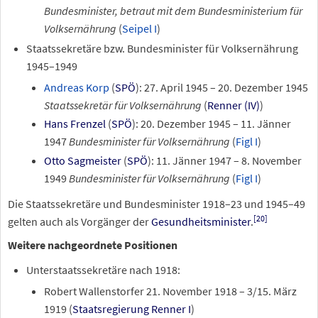
Bundesminister, betraut mit dem Bundesministerium für
Volksernährung
(
Seipel
I
)
Staatssekretäre bzw. Bundesminister für Volksernährung
1945–1949
Andreas Korp
(
SPÖ
):
27.
April
1945
–
20.
Dezember
1945
Staatssekretär für Volksernährung
(
Renner
(IV)
)
Hans Frenzel
(
SPÖ
):
20.
Dezember
1945
– 11. Jänner
1947
Bundesminister für Volksernährung
(
Figl
I
)
Otto Sagmeister
(
SPÖ
): 11. Jänner 1947 –
8.
November
1949
Bundesminister für Volksernährung
(
Figl
I
)
Die Staatssekretäre und Bundesminister 1918–23 und 1945–49
[20]
gelten auch als Vorgänger der
Gesundheitsminister
.
Weitere nachgeordnete Positionen
Unterstaatssekretäre nach 1918:
Robert Wallenstorfer
21.
November
1918
– 3/
15.
März
1919
(
Staatsregierung Renner I
)