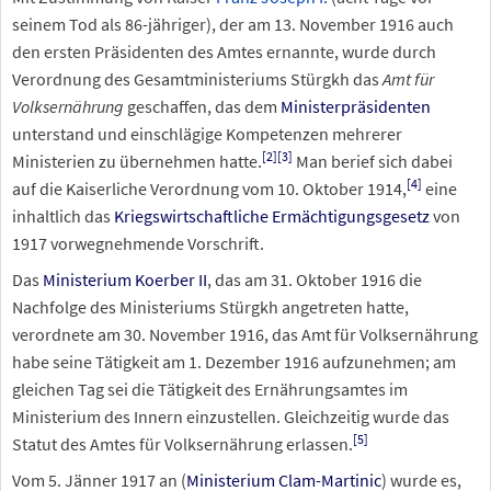
seinem Tod als 86-jähriger), der am 13.
November 1916 auch
den ersten Präsidenten des Amtes ernannte, wurde durch
Verordnung des Gesamtministeriums Stürgkh das
Amt für
Volksernährung
geschaffen, das dem
Ministerpräsidenten
unterstand und einschlägige Kompetenzen mehrerer
[2]
[3]
Ministerien zu übernehmen hatte.
Man berief sich dabei
[4]
auf die Kaiserliche Verordnung vom 10. Oktober 1914,
eine
inhaltlich das
Kriegswirtschaftliche Ermächtigungsgesetz
von
1917 vorwegnehmende Vorschrift.
Das
Ministerium Koerber II
, das am 31.
Oktober 1916 die
Nachfolge des Ministeriums Stürgkh angetreten hatte,
verordnete am 30.
November 1916, das Amt für Volksernährung
habe seine Tätigkeit am 1. Dezember 1916 aufzunehmen; am
gleichen Tag sei die Tätigkeit des Ernährungsamtes im
Ministerium des Innern einzustellen. Gleichzeitig wurde das
[5]
Statut des Amtes für Volksernährung erlassen.
Vom 5.
Jänner 1917 an (
Ministerium Clam-Martinic
) wurde es,