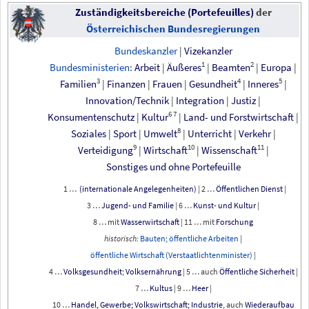
Zuständigkeitsbereiche (Portefeuilles)
der
Österreichischen Bundesregierungen
Bundeskanzler
|
Vizekanzler
1
2
Bundesministerien
:
Arbeit
|
Äußeres
|
Beamten
|
Europa
|
3
4
5
Familien
|
Finanzen
|
Frauen
|
Gesundheit
|
Inneres
|
Innovation/Technik
|
Integration
|
Justiz
|
6
7
Konsumentenschutz
|
Kultur
|
Land- und Forstwirtschaft
|
8
Soziales
|
Sport
|
Umwelt
|
Unterricht
|
Verkehr
|
9
10
11
Verteidigung
|
Wirtschaft
|
Wissenschaft
|
Sonstiges
und
ohne
Portefeuille
1 … 
 (internationale Angelegenheiten)
|
2 … 
Öffentlichen Dienst
|
3 … 
Jugend- und Familie
|
6 … 
Kunst- und Kultur
|
8 … mit 
Wasserwirtschaft
|
11 … mit 
Forschung
historisch:
Bauten; öffentliche Arbeiten
|
öffentliche Wirtschaft (Verstaatlichtenminister)
|
4 … 
Volksgesundheit
; 
Volksernährung
|
5 … auch 
Öffentliche Sicherheit
|
7 … 
Kultus
|
9 … 
Heer
|
10 … 
Handel, Gewerbe; Volkswirtschaft; Industrie
, auch 
Wiederaufbau