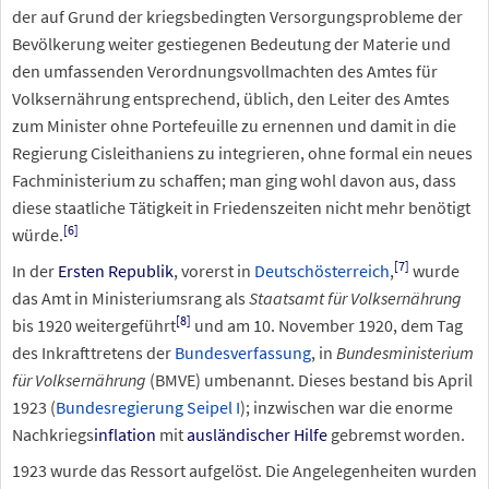
der auf Grund der kriegsbedingten Versorgungsprobleme der
Bevölkerung weiter gestiegenen Bedeutung der Materie und
den umfassenden Verordnungsvollmachten des Amtes für
Volksernährung entsprechend, üblich, den Leiter des Amtes
zum Minister ohne Portefeuille zu ernennen und damit in die
Regierung Cisleithaniens zu integrieren, ohne formal ein neues
Fachministerium zu schaffen; man ging wohl davon aus, dass
diese staatliche Tätigkeit in Friedenszeiten nicht mehr benötigt
[6]
würde.
[7]
In der
Ersten Republik
, vorerst in
Deutschösterreich
,
wurde
das Amt in Ministeriumsrang als
Staatsamt für Volksernährung
[8]
bis 1920 weitergeführt
und am 10.
November 1920, dem Tag
des Inkrafttretens der
Bundesverfassung
, in
Bundesministerium
für Volksernährung
(BMVE) umbenannt. Dieses bestand bis April
1923 (
Bundesregierung Seipel I
); inzwischen war die enorme
Nachkriegs
inflation
mit
ausländischer Hilfe
gebremst worden.
1923 wurde das Ressort aufgelöst. Die Angelegenheiten wurden