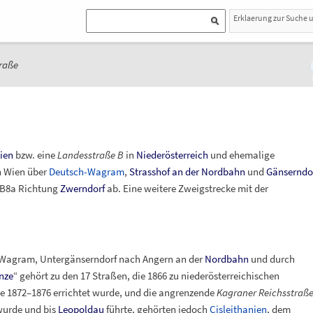
Erklaerung zur Suche 
raße
ien
bzw. eine
Landesstraße B
in
Niederösterreich
und ehemalige
on Wien über
Deutsch-Wagram
,
Strasshof an der Nordbahn
und
Gänserndo
 B8a Richtung
Zwerndorf
ab. Eine weitere Zweigstrecke mit der
Wagram, Untergänserndorf nach Angern an der
Nordbahn
und durch
nze
“ gehört zu den 17 Straßen, die 1866 zu niederösterreichischen
ie 1872–1876 errichtet wurde, und die angrenzende
Kagraner Reichsstraß
wurde und bis
Leopoldau
führte, gehörten jedoch
Cisleithanien
, dem