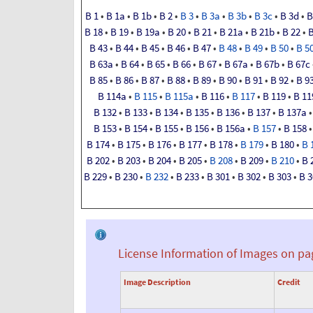
B
1
•
B
1a
•
B
1b
•
B
2
•
B
3
•
B
3a
•
B
3b
•
B
3c
•
B
3d
•
B
B
18
•
B
19
•
B
19a
•
B
20
•
B
21
•
B
21a
•
B
21b
•
B
22
•
B
43
•
B
44
•
B
45
•
B
46
•
B
47
•
B
48
•
B
49
•
B
50
•
B
5
B
63a
•
B
64
•
B
65
•
B
66
•
B
67
•
B
67a
•
B
67b
•
B
67c
B
85
•
B
86
•
B
87
•
B
88
•
B
89
•
B
90
•
B
91
•
B
92
•
B
9
B
114a
•
B
115
•
B
115a
•
B
116
•
B
117
•
B
119
•
B
11
B
132
•
B
133
•
B
134
•
B
135
•
B
136
•
B
137
•
B
137a
B
153
•
B
154
•
B
155
•
B
156
•
B
156a
•
B
157
•
B
158
B
174
•
B
175
•
B
176
•
B
177
•
B
178
•
B
179
•
B
180
•
B
B
202
•
B
203
•
B
204
•
B
205
•
B
208
•
B
209
•
B
210
•
B
B
229
•
B
230
•
B
232
•
B
233
•
B
301
•
B
302
•
B
303
•
B
3
License Information of Images on pa
Image Description
Credit