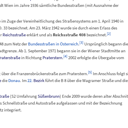
tadt Wien im Jahre 1936 sämtliche Bundesstraßen (mit Ausnahme der
 im Zuge der Vereinheitlichung des Straßensystems am 1. April 1940 in
O.
33 bezeichnet. Am 23. März 1942 wurde sie durch einen Erlass des
[
2
]
ur
Reichsstraße
erklärt und als
Reichsstraße 408
bezeichnet.
[
3
]
948 zum Netz der
Bundesstraßen in Österreich
.
Ursprünglich begann die
adtgrenze. Ab 1. September 1971 begann sie in der Wiener Stadtmitte an
[
4
]
raterstraße
in Richtung
Praterstern
.
2002 erfolgte die Übergabe vom
[
5
]
 über die Franzensbrückenstraße zum Praterstern.
Im Anschluss folgt s
e
die
Donau
. Im
22.
Bezirk
führt die B 8 über die Wagramer Straße und die
traße
(S2 Umfahrung
Süßenbrunn
) Ende 2009 wurde deren alter Abschnit
s Schnellstraße und Autostraße aufgelassen und mit der Bezeichnung
 integriert.