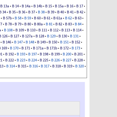
•
B
13a
•
B
14
•
B
14a
•
B
14b
•
B
15
•
B
15a
•
B
16
•
B
17
•
B
34
•
B
35
•
B
36
•
B
37
•
B
38
•
B
39
•
B
40
•
B
41
•
B
42
•
•
B
57b
•
B
58
•
B
59
•
B
60
•
B
61
•
B
61a
•
B
62
•
B
63
•
77
•
B
78
•
B
79
•
B
80
•
B
80a
•
B
81
•
B
82
•
B
83
•
B
84
•
a
•
B
108
•
B
109
•
B
110
•
B
111
•
B
112
•
B
113
•
B
114
•
B
126
•
B
127
•
B
127a
•
B
128
•
B
129
•
B
130
•
B
131
•
•
B
146
•
B
147
•
B
148
•
B
149
•
B
150
•
B
151
•
B
152
•
B
169
•
B
170
•
B
171
•
B
171a
•
B
171b
•
B
172
•
B
173
•
91
•
B
192
•
B
193
•
B
197
•
B
198
•
B
199
•
B
200
•
B
201
•
21
•
B
222
•
B
223
•
B
224
•
B
225
•
B
226
•
B
227
•
B
228
•
13
•
B
314
•
B
315
•
B
316
•
B
317
•
B
318
•
B
319
•
B
320
•