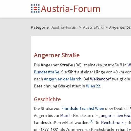
Austria-Forum
Kategorie:
Austria-Forum
>
AustriaWiki
>
Angerner St
Angerner Straße
Die
Angerner Straße
(B8) ist eine
Hauptstraße B
in
W
Bundesstraße
. Sie führt auf einer Länge von 40 km v
nach
Angern an der March
. Bei
Weikendorf
zweigt die
Bezeichnung B8a existiert in
Wien 22
.
Geschichte
Die Straße von
Floridsdorf nächst Wien
über Deutsch-
Angern bis zur
March
-Brücke an der „
ungarischen Grä
[
1
]
Landesstraßen erklärt wurden.
Die
Reichsbrücke
, d
die 1877–1881 als Zubringer zur Reichsbrücke erbaut 