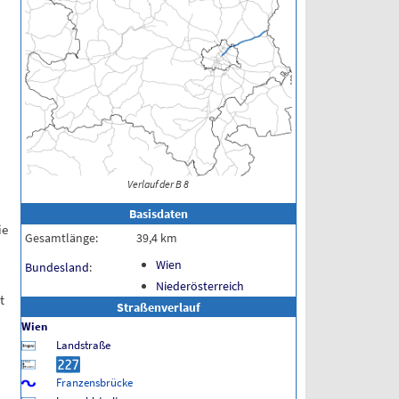
Verlauf der B 8
Basisdaten
ie
Gesamtlänge:
39,4
km
Wien
Bundesland
:
Niederösterreich
t
Straßenverlauf
Wien
Landstraße
Franzensbrücke