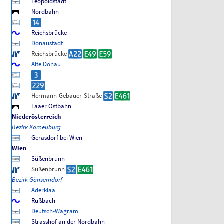
Leopoldstadt
Nordbahn
Reichsbrücke
Donaustadt
Reichsbrücke
Alte Donau
Hermann-Gebauer-Straße
Laaer Ostbahn
Niederösterreich
Bezirk Korneuburg
Gerasdorf bei Wien
Wien
Süßenbrunn
Süßenbrunn
Bezirk Gänserndorf
Aderklaa
Rußbach
Deutsch-Wagram
Strasshof an der Nordbahn