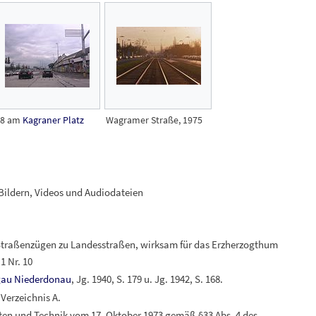
8 am
Kagraner Platz
Wagramer Straße, 1975
ildern, Videos und Audiodateien
 Straßenzügen zu Landesstraßen, wirksam für das Erzherzogthum
1
Nr.
10
gau Niederdonau
, Jg. 1940, S. 179 u. Jg. 1942, S. 168.
Verzeichnis A.
n und Technik vom 17. Oktober 1973 gemäß §33 Abs. 4 des