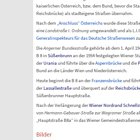
kaiserlichen Österreich, bzw. dem Bund, bevor die S
Reichsbrücke) als stadteigene Straßen übernahm.
Nach dem
„Anschluss“ Österreichs
wurde diese Straße
eine
Landstraße I. Ordnung
umgewandelt und als L.I.
Generalinspekteurs für das Deutsche Straßenwesen
z
Die
Angerner Bundesstraße
gehörte ab dem 1. April 1
B
8 in
Süßenbrunn
an der 1954 festgelegten Wiener St
der
Urania
und führte über die
Aspernbrücke
und die
P
Bund an die Länder Wien und Niederösterreich.
Heute beginnt die B
8 an der
Franzensbrücke
und führt
der
Lassallestraße
und überquert auf der
Reichsbrück
Süßenbrunner Hauptstraße.
Nach der Verlängerung der
Wiener Nordrand Schnells
von
Hermann-Gebauer-Straße
zur
Wagramer Straße
al
„Hauptstraße B8a“ in das Wiener Gemeindestraßennetz
Bilder