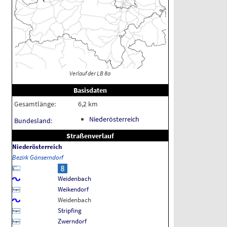
Verlauf der LB 8a
Basisdaten
Gesamtlänge:
6,2
km
Niederösterreich
Bundesland
:
Straßenverlauf
Niederösterreich
Bezirk Gänserndorf
Weidenbach
Weikendorf
Weidenbach
Stripfing
Zwerndorf