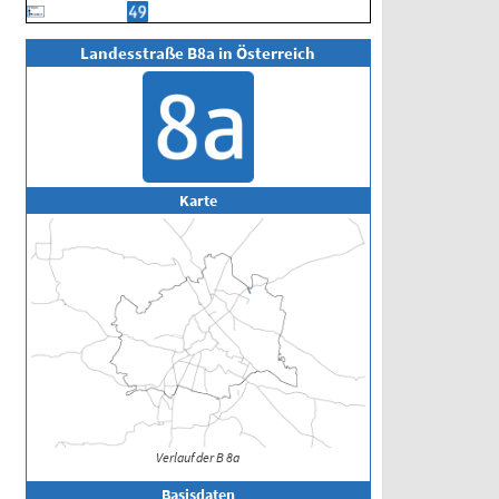
Landesstraße B8a in Österreich
Karte
Verlauf der B 8a
Basisdaten