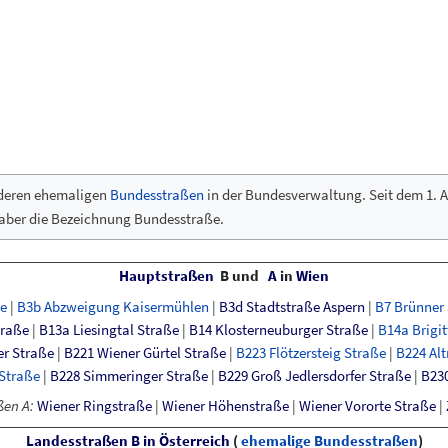
nderen ehemaligen
Bundesstraßen
in der Bundesverwaltung. Seit dem 1.
A
 aber die Bezeichnung Bundesstraße.
Hauptstraßen
B und
A
in
Wien
e
|
B3b
Abzweigung
Kaisermühlen
|
B3d
Stadtstraße
Aspern
|
B7
Brünner
traße
|
B13a
Liesingtal
Straße
|
B14
Klosterneuburger
Straße
|
B14a
Brigi
er
Straße
|
B221
Wiener
Gürtel
Straße
|
B223
Flötzersteig
Straße
|
B224
Al
Straße
|
B228
Simmeringer
Straße
|
B229
Groß
Jedlersdorfer
Straße
|
B23
ßen
A:
Wiener Ringstraße
|
Wiener Höhenstraße
|
Wiener Vororte Straße
|
Landesstraßen B in Österreich
(
ehemalige Bundesstraßen
)