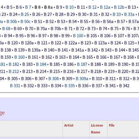
4
•
B
5
•
B
6
•
B
7
•
B
8
•
B
8a
•
B
9
•
B
10
•
B
11
•
B
12
•
B
12a
•
B
12b
•
B
13
B
23
•
B
24
•
B
25
•
B
26
•
B
27
•
B
28
•
B
29
•
B
30
•
B
31
•
B
32
•
B
33
•
B
33a
•
0a
•
B
50b
•
B
50c
•
B
51
•
B
52
•
B
53
•
B
54
•
B
55
•
B
56
•
B
56a
•
B
57
•
B
57a
•
B
68
•
B
69
•
B
70
•
B
70a
•
B
70b
•
B
71
•
B
72
•
B
73
•
B
74
•
B
75
•
B
76
•
B
3
•
B
94
•
B
95
•
B
96
•
B
97
•
B
98
•
B
99
•
B
100
•
B
105
•
B
106
•
B
107
•
B
107
9a
•
B
120
•
B
120a
•
B
121
•
B
122
•
B
122a
•
B
123
•
B
123a
•
B
124
•
B
125
•
•
B
138
•
B
139
•
B
139a
•
B
140
•
B
141
•
B
141a
•
B
142
•
B
143
•
B
144
•
B
145
•
B
159
•
B
160
•
B
161
•
B
162
•
B
163
•
B
164
•
B
165
•
B
166
•
B
167
•
B
168
•
181
•
B
182
•
B
183
•
B
184
•
B
185
•
B
186
•
B
187
•
B
188
•
B
189
•
B
190
•
B
1
211
•
B
212
•
B
213
•
B
214
•
B
215
•
B
216
•
B
217
•
B
218
•
B
219
•
B
220
•
B
2
04
•
B
305
•
B
306
•
B
307
•
B
308
•
B
309
•
B
309a
•
B
310
•
B
311
•
B
312
•
B
3
B
331
•
B
332
•
B
333
•
B
334
•
B
335
•
B
336
•
B
337
•
B
341
•
B
342
ge
Artist
License
File
Name