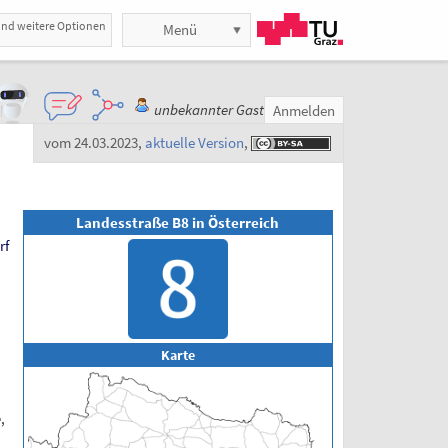
und weitere Optionen
Menü
unbekannter Gast
Anmelden
vom 24.03.2023
,
aktuelle Version
,
Landesstraße B8 in Österreich
rf
Karte
e
,