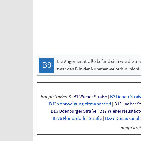
Die Angerner Straße befand sich wie die a
B8
zwar das
B
in der Nummer weiterhin, nicht
Hauptstraßen
B:
B1
Wiener
Straße
|
B3
Donau
Straß
B12b
Abzweigung
Altmannsdorf
|
B13
Laaber
S
B16
Ödenburger
Straße
|
B17
Wiener
Neustädt
B226
Floridsdorfer
Straße
|
B227
Donaukanal
Hauptstra