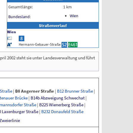
Gesamtlänge:
1
km
Wien
Bundesland
:
Straßenverlauf
Wien
Hermann-Gebauer-Straße
pril
2002 steht sie unter Landesverwaltung und führt
Straße
|
B8
Angerner
Straße
|
B12
Brunner
Straße
|
ttenauer
Brücke
|
B14b
Abzweigung
Schwechat
|
tmannsdorfer
Straße
|
B225
Wienerberg
Straße
|
0
Laxenburger
Straße
|
B232
Donaufeld
Straße
Zweierlinie