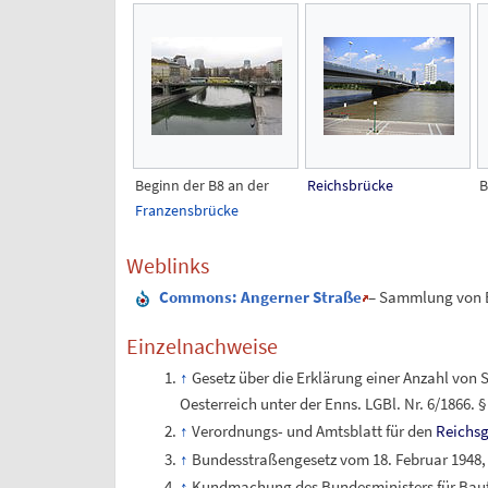
Beginn der B8 an der
Reichsbrücke
B
Franzensbrücke
Weblinks
Commons
: Angerner Straße
– Sammlung von B
Einzelnachweise
Gesetz über die Erklärung einer Anzahl von
Oesterreich unter der Enns. LGBl. Nr. 6/1866. §
Verordnungs- und Amtsblatt für den
Reichs
Bundesstraßengesetz vom 18. Februar 1948, 
Kundmachung des Bundesministers für Baute