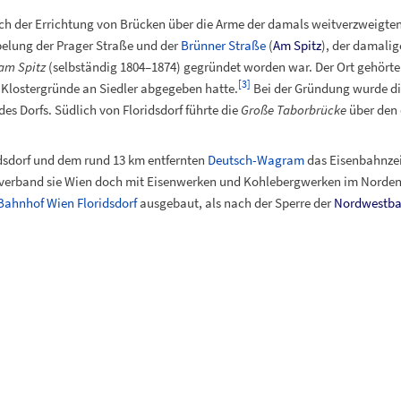
nach der Errichtung von Brücken über die Arme der damals weitverzweigte
elung der Prager Straße und der
Brünner Straße
(
Am Spitz
), der damali
 am Spitz
(selbständig 1804–1874) gegründet worden war. Der Ort gehörte
[
3
]
 Klostergründe an Siedler abgegeben hatte.
Bei der Gründung wurde die
es Dorfs. Südlich von Floridsdorf führte die
Große Taborbrücke
über den
dsdorf und dem rund 13 km entfernten
Deutsch-Wagram
das Eisenbahnzeit
, verband sie Wien doch mit Eisenwerken und Kohlebergwerken im Norde
Bahnhof Wien Floridsdorf
ausgebaut, als nach der Sperre der
Nordwestba