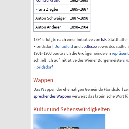
Konrad Krafft
1882–1885
Franz Ziegler
1885–1887
Anton Schwaiger
1887–1898
Anton Anderer
1898–1904
1894 erfolgte nach einer Initiative von
k.k.
Statthalter
Floridsdorf,
Donaufeld
und
Jedlesee
sowie des südlich
1901–1903 baute sich die Großgemeinde ein
repräsent
schließlich auf Initiative des Wiener Bürgermeisters
K
Floridsdorf
.
Wappen
Das Wappen der ehemaligen Gemeinde Floridsdorf zeigt
sprechendes Wappen
verweist das lateinische Wort fü
Kultur und Sehenswürdigkeiten