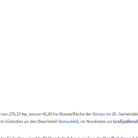
e von 276,15
ha
, wovon 42,83 ha Wasserfläche der
Donau
im 20. Gemeinde
l im Südosten an den Bezirksteil
Donaufeld
, im Nordosten an
Großjedlersd