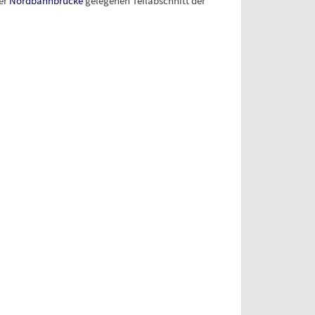
er
Nordbahnbrücke
gelegenen Teilabschnitt der