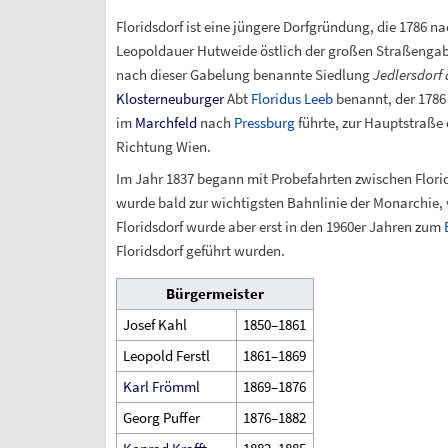
Floridsdorf ist eine jüngere Dorfgründung, die 1786 
Leopoldauer Hutweide östlich der großen Straßengab
nach dieser Gabelung benannte Siedlung
Jedlersdorf
Klosterneuburger
Abt
Floridus Leeb
benannt, der 1786
im
Marchfeld
nach
Pressburg
führte, zur Hauptstraße d
Richtung Wien.
Im Jahr 1837 begann mit Probefahrten zwischen Flori
wurde bald zur wichtigsten Bahnlinie der Monarchie
Floridsdorf wurde aber erst in den 1960er Jahren zum
Floridsdorf geführt wurden.
Bürgermeister
Josef Kahl
1850–1861
Leopold Ferstl
1861–1869
Karl Frömml
1869–1876
Georg Puffer
1876–1882