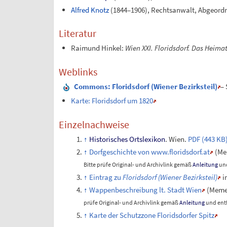
Alfred Knotz
(1844–1906), Rechtsanwalt, Abgeordne
Literatur
Raimund Hinkel:
Wien XXI. Floridsdorf. Das Heima
Weblinks
Commons
: Floridsdorf (Wiener Bezirksteil)
–
Karte: Floridsdorf um 1820
Einzelnachweise
Historisches Ortslexikon
. Wien.
PDF (443 KB
Dorfgeschichte von www.floridsdorf.at
(
Me
Bitte prüfe Original- und Archivlink gemäß
Anleitung
und
Eintrag zu
Floridsdorf (Wiener Bezirksteil)
i
Wappenbeschreibung lt. Stadt Wien
(
Meme
prüfe Original- und Archivlink gemäß
Anleitung
und entf
Karte der Schutzzone Floridsdorfer Spitz