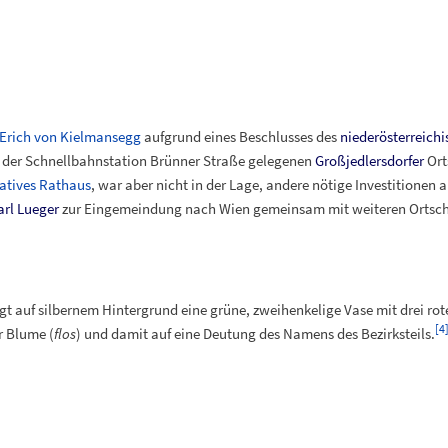
Erich von Kielmansegg
aufgrund eines Beschlusses des
niederösterreich
 der Schnellbahnstation Brünner Straße gelegenen
Großjedlersdorfer
Ort
atives Rathaus
, war aber nicht in der Lage, andere nötige Investitionen 
arl Lueger
zur Eingemeindung nach Wien gemeinsam mit weiteren Ortschaf
 auf silbernem Hintergrund eine grüne, zweihenkelige Vase mit drei rot
[
4
r Blume (
flos
) und damit auf eine Deutung des Namens des Bezirksteils.