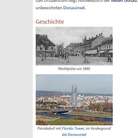
Das Ortszentrum liegt nordwestlich der
Neuen Donau
unbewohnten
Donauinsel
.
Geschichte
Marktplatz um 1895
Floridsdorf mit
Florido Tower
, im Vordergrund
die
Donauinsel