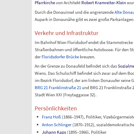
Pfarrkirche
von Architekt
Robert Kramreiter-Klein
wurd
Durch die Donauinsel und die angrenzende
Alte Dona
Aupark in Donaunähe gibt es zwei große Parkanlagen
Verkehr und Infrastruktur
Im Bahnhof Wien Floridsdorf endet die Stammstrecke
Straßenbahnen und öffentliche Autobusse. Für den Str
der
Floridsdorfer Brücke
kreuzen.
An der Grenze zu Donaufeld befindet sich das
Sozialme
Wiens. Das Schulschiff befindet sich zwar auf dem Bo
im Bezirk Floridsdorf, der am linken Donauufer seine 
BRG 21 Franklinstraße 21
und BRG 21 Franklinstraße 26
Stadt Wien XXI (Freytaggasse 32).
Persönlichkeiten
Franz Hoß
(1866–1947), Politiker, Vizebürgermeist
Anton Schlinger
(1870–1912), sozialdemokratisch
Johann Kaps
(1895–1966), Politiker