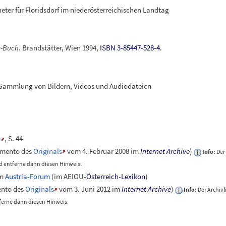
ter für Floridsdorf im niederösterreichischen Landtag
t-Buch
. Brandstätter, Wien 1994,
ISBN 3-85447-528-4
.
 Sammlung von Bildern, Videos und Audiodateien
)
, S. 44
mento
des
Originals
vom 4. Februar 2008 im
Internet Archive
)
Info:
Der 
 entferne dann diesen Hinweis.
m
Austria-Forum
(im AEIOU-
Österreich-Lexikon
)
nto
des
Originals
vom 3. Juni 2012 im
Internet Archive
)
Info:
Der Archivl
erne dann diesen Hinweis.