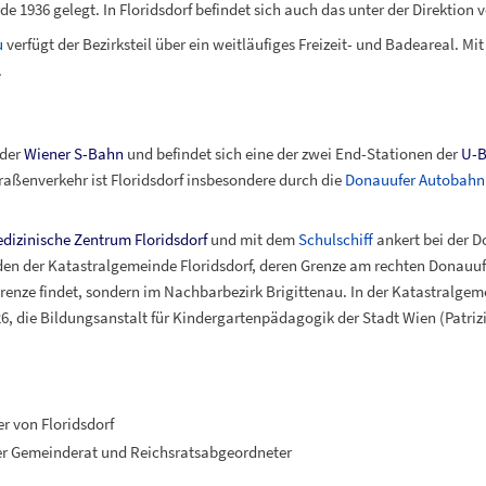
e 1936 gelegt. In Floridsdorf befindet sich auch das unter der Direktion 
u
verfügt der Bezirksteil über ein weitläufiges Freizeit- und Badeareal. Mi
.
 der
Wiener S-Bahn
und befindet sich eine der zwei End-Stationen der
U-B
aßenverkehr ist Floridsdorf insbesondere durch die
Donauufer Autobahn
dizinische Zentrum Floridsdorf
und mit dem
Schulschiff
ankert bei der 
den der Katastralgemeinde Floridsdorf, deren Grenze am rechten Donauufe
Grenze findet, sondern im Nachbarbezirk Brigittenau. In der Katastralgem
, die Bildungsanstalt für Kindergartenpädagogik der Stadt Wien (Patrizi
er von Floridsdorf
er Gemeinderat und Reichsratsabgeordneter