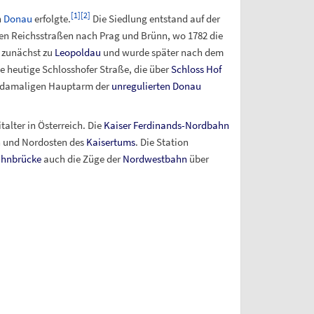
[
1
]
[
2
]
n
Donau
erfolgte.
Die Siedlung entstand auf der
gen Reichsstraßen nach Prag und Brünn, wo 1782 die
 zunächst zu
Leopoldau
und wurde später nach dem
 heutige Schlosshofer Straße, die über
Schloss Hof
 damaligen Hauptarm der
unregulierten Donau
alter in Österreich. Die
Kaiser Ferdinands-Nordbahn
n und Nordosten des
Kaisertums
. Die Station
hnbrücke
auch die Züge der
Nordwestbahn
über