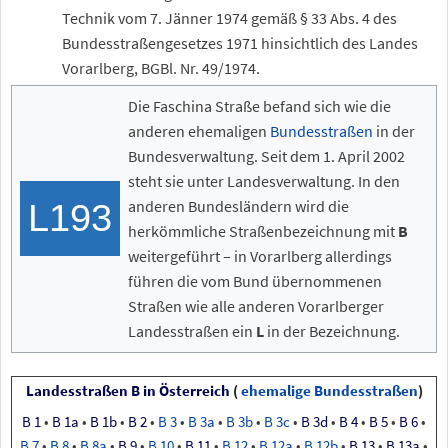
Technik vom 7. Jänner 1974 gemäß §
33 Abs.
4 des
Bundesstraßengesetzes 1971 hinsichtlich des Landes
Vorarlberg, BGBl. Nr. 49/1974.
Die Faschina Straße befand sich wie die
anderen ehemaligen
Bundesstraßen
in der
Bundesverwaltung. Seit dem 1.
April
2002
steht sie unter Landesverwaltung. In den
anderen Bundesländern wird die
L193
herkömmliche Straßenbezeichnung mit
B
weitergeführt – in Vorarlberg allerdings
führen die vom Bund übernommenen
Straßen wie alle anderen Vorarlberger
Landesstraßen ein
L
in der Bezeichnung.
Landesstraßen B in Österreich
(
ehemalige Bundesstraßen
)
B
1
•
B
1a
•
B
1b
•
B
2
•
B
3
•
B
3a
•
B
3b
•
B
3c
•
B
3d
•
B
4
•
B
5
•
B
6
•
B
7
•
B
8
•
B
8a
•
B
9
•
B
10
•
B
11
•
B
12
•
B
12a
•
B
12b
•
B
13
•
B
13a
•