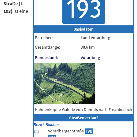
Straße (L
193)
ist eine
Basisdaten
Betreiber:
Land Vorarlberg
Gesamtlänge:
38,6
km
Bundesland
:
Vorarlberg
Hahnenköpfle-Galerie von Damüls nach Faschinajoch
Straßenverlauf
Bezirk Bludenz
Vorarlberger Straße