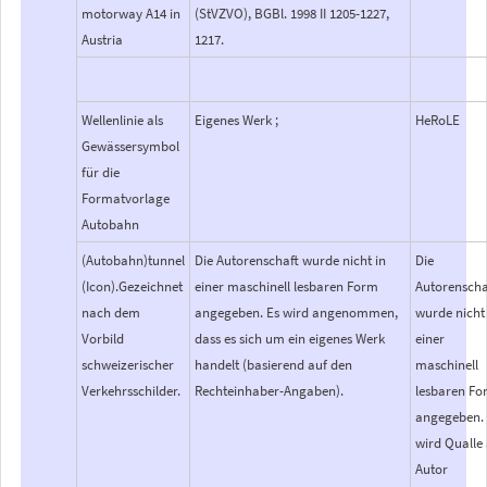
motorway A14 in
(StVZVO), BGBl. 1998 II 1205-1227,
Austria
1217.
Wellenlinie als
Eigenes Werk ;
HeRoLE
Gewässersymbol
für die
Formatvorlage
Autobahn
(Autobahn)tunnel
Die Autorenschaft wurde nicht in
Die
(Icon).Gezeichnet
einer maschinell lesbaren Form
Autorenscha
nach dem
angegeben. Es wird angenommen,
wurde nicht
Vorbild
dass es sich um ein eigenes Werk
einer
schweizerischer
handelt (basierend auf den
maschinell
Verkehrsschilder.
Rechteinhaber-Angaben).
lesbaren F
angegeben.
wird Qualle 
Autor