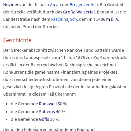
Nüziders
an der
Ill
nach
Au
an der
Bregenzer Ach
. Ein Großteil
der Strecke verläuft durch das
Große Walsertal
. Benannt ist die
Landesstraße nach dem
Faschinajoch
, dem mit
1486
m
ü.
A.
höchsten Punkt der Strecke.
Geschichte
Der Streckenabschnitt zwischen Rankweil und Satteins wurde
durch das Landesgesetz vom 11.
Juli 1875 zur
Konkurrenzstraße
erklärt. In der österreichischen Rechtssprache bezeichnet
Konkurrenz die gemeinsame Finanzierung eines Projektes
durch verschiedene Institutionen, von denen jede einen
gesetzlich festgelegten Prozentsatz der Instandhaltungskosten
übernimmt. In diesem Fall übernahm
die Gemeinde
Rankweil
50
%
die Gemeinde
Satteins
40
%
die Gemeinde
Göfis
10
%
der in den Folgejahren entstandenen Bau- und