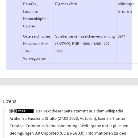
Damüls ,
Eigenes Werk
böhringer
Faschina
friedrich
Hahnenköpfle-
Galerie
Österreichisches
Straßenverkehrszeichenverordnung
3247
Hinweiszeichen
(StVZVO), BGBl. 1998 II 1205-1227,
13a -
1222.
Vorwegweiser
Lizenz
Der Text dieser Seite stammt aus dem
Wikipedia
Artikel zu
Faschina Straße
(
27.02.2023
,
Autoren
), lizenziert unter
Creative Commons Namensnennung - Weitergabe unter gleichen
Bedingungen 3.0 Unported (CC BY-SA 3.0)
. Informationen zu den