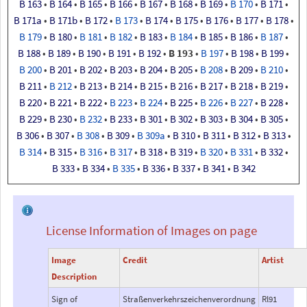
B
163
•
B
164
•
B
165
•
B
166
•
B
167
•
B
168
•
B
169
•
B
170
•
B
171
•
B
171a
•
B
171b
•
B
172
•
B
173
•
B
174
•
B
175
•
B
176
•
B
177
•
B
178
•
B
179
•
B
180
•
B
181
•
B
182
•
B
183
•
B
184
•
B
185
•
B
186
•
B
187
•
B
188
•
B
189
•
B
190
•
B
191
•
B
192
•
B
193
•
B
197
•
B
198
•
B
199
•
B
200
•
B
201
•
B
202
•
B
203
•
B
204
•
B
205
•
B
208
•
B
209
•
B
210
•
B
211
•
B
212
•
B
213
•
B
214
•
B
215
•
B
216
•
B
217
•
B
218
•
B
219
•
B
220
•
B
221
•
B
222
•
B
223
•
B
224
•
B
225
•
B
226
•
B
227
•
B
228
•
B
229
•
B
230
•
B
232
•
B
233
•
B
301
•
B
302
•
B
303
•
B
304
•
B
305
•
B
306
•
B
307
•
B
308
•
B
309
•
B
309a
•
B
310
•
B
311
•
B
312
•
B
313
•
B
314
•
B
315
•
B
316
•
B
317
•
B
318
•
B
319
•
B
320
•
B
331
•
B
332
•
B
333
•
B
334
•
B
335
•
B
336
•
B
337
•
B
341
•
B
342
License Information of Images on page
Image
Credit
Artist
Description
Sign of
Straßenverkehrszeichenverordnung
Rl91