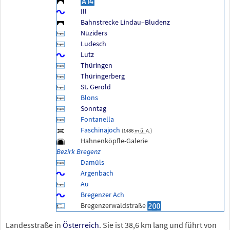
Ill
Bahnstrecke Lindau–Bludenz
Nüziders
Ludesch
Lutz
Thüringen
Thüringerberg
St. Gerold
Blons
Sonntag
Fontanella
Faschinajoch
(
1486
m
ü.
A.
)
Hahnenköpfle-Galerie
Bezirk Bregenz
Damüls
Argenbach
Au
Bregenzer Ach
Bregenzerwaldstraße
Landesstraße in
Österreich
. Sie ist 38,6
km lang und führt von