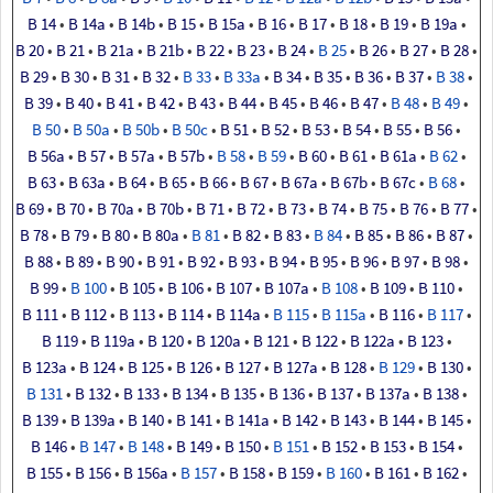
B
14
•
B
14a
•
B
14b
•
B
15
•
B
15a
•
B
16
•
B
17
•
B
18
•
B
19
•
B
19a
•
B
20
•
B
21
•
B
21a
•
B
21b
•
B
22
•
B
23
•
B
24
•
B
25
•
B
26
•
B
27
•
B
28
•
B
29
•
B
30
•
B
31
•
B
32
•
B
33
•
B
33a
•
B
34
•
B
35
•
B
36
•
B
37
•
B
38
•
B
39
•
B
40
•
B
41
•
B
42
•
B
43
•
B
44
•
B
45
•
B
46
•
B
47
•
B
48
•
B
49
•
B
50
•
B
50a
•
B
50b
•
B
50c
•
B
51
•
B
52
•
B
53
•
B
54
•
B
55
•
B
56
•
B
56a
•
B
57
•
B
57a
•
B
57b
•
B
58
•
B
59
•
B
60
•
B
61
•
B
61a
•
B
62
•
B
63
•
B
63a
•
B
64
•
B
65
•
B
66
•
B
67
•
B
67a
•
B
67b
•
B
67c
•
B
68
•
B
69
•
B
70
•
B
70a
•
B
70b
•
B
71
•
B
72
•
B
73
•
B
74
•
B
75
•
B
76
•
B
77
•
B
78
•
B
79
•
B
80
•
B
80a
•
B
81
•
B
82
•
B
83
•
B
84
•
B
85
•
B
86
•
B
87
•
B
88
•
B
89
•
B
90
•
B
91
•
B
92
•
B
93
•
B
94
•
B
95
•
B
96
•
B
97
•
B
98
•
B
99
•
B
100
•
B
105
•
B
106
•
B
107
•
B
107a
•
B
108
•
B
109
•
B
110
•
B
111
•
B
112
•
B
113
•
B
114
•
B
114a
•
B
115
•
B
115a
•
B
116
•
B
117
•
B
119
•
B
119a
•
B
120
•
B
120a
•
B
121
•
B
122
•
B
122a
•
B
123
•
B
123a
•
B
124
•
B
125
•
B
126
•
B
127
•
B
127a
•
B
128
•
B
129
•
B
130
•
B
131
•
B
132
•
B
133
•
B
134
•
B
135
•
B
136
•
B
137
•
B
137a
•
B
138
•
B
139
•
B
139a
•
B
140
•
B
141
•
B
141a
•
B
142
•
B
143
•
B
144
•
B
145
•
B
146
•
B
147
•
B
148
•
B
149
•
B
150
•
B
151
•
B
152
•
B
153
•
B
154
•
B
155
•
B
156
•
B
156a
•
B
157
•
B
158
•
B
159
•
B
160
•
B
161
•
B
162
•