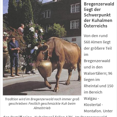
Bregenzerwald
liegt der
Schwerpunkt
der Kuhalmen
Österreichs
Von den rund
560 Almen liegt
der größere Teil
im
Bregenzerwald
und in den
Walsertälern; 96
liegen im
Rheintal und 150
im Bereich
Walgau -
Tradition wird im Bregenzerwald noch immer groß
geschrieben: Festlich geschmückte Kuh beim
Klostertal -
Almabtrieb
Montafon. Unter
den Begriff reine „Kuhalmen" fallen 17%. Im Bregenzerwald