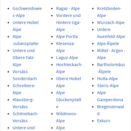
Gschwendswie
Ragaz - Alpe
Kretzboden-
s-Alpe
Vordere und
Alpe
Untere Hobel
Hintere Uga-
Wurzach-Alpe
Alpe
Alpe
Untere
Alpe
Alpe Portla
Auenfeld-Alpe
Juliansplatte
Klesenza-
Alpe Älpele
Untere und
Alpe
Mittel - Argen -
Obere Falz-
Laguz-Alpe
Alpe
Alpe
Hochleckach-
Bartholomäus
Vorsäss
Alpe
-Älpele
Sonderdach
Obere Hobel
Hutla-Alpe
Schreibere-
Alpe
Steris-Alpe
Alpe
Alpe
Alpe
Klausberg-
Glockenplatt
Gamperdona
Vorsäss
e
Bregenzerwal
Schönebach-
Wildmoos-
d
Vorsäss
Alpe
Exkurs
Untere und
Alpe