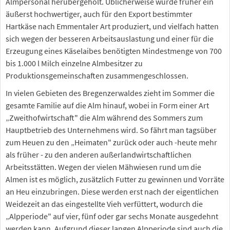
Almpersonal herübergeholt. Üblicherweise wurde früher ein
äußerst hochwertiger, auch für den Export bestimmter
Hartkäse nach Emmentaler Art produziert, und vielfach hatten
sich wegen der besseren Arbeitsauslastung und einer für die
Erzeugung eines Käselaibes benötigten Mindestmenge von 700
bis 1.000 l Milch einzelne Almbesitzer zu
Produktionsgemeinschaften zusammengeschlossen.
In vielen Gebieten des Bregenzerwaldes zieht im Sommer die
gesamte Familie auf die Alm hinauf, wobei in Form einer Art
„Zweithofwirtschaft" die Alm während des Sommers zum
Hauptbetrieb des Unternehmens wird. So fährt man tagsüber
zum Heuen zu den „Heimaten" zurück oder auch -heute mehr
als früher - zu den anderen außerlandwirtschaftlichen
Arbeitsstätten. Wegen der vielen Mähwiesen rund um die
Almen ist es möglich, zusätzlich Futter zu gewinnen und Vorräte
an Heu einzubringen. Diese werden erst nach der eigentlichen
Weidezeit an das eingestellte Vieh verfüttert, wodurch die
„Alpperiode" auf vier, fünf oder gar sechs Monate ausgedehnt
werden kann. Aufgrund dieser langen Alpperiode sind auch die