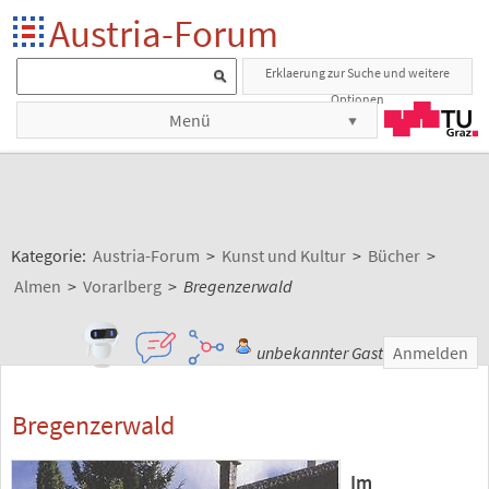
Austria-Forum
Erklaerung zur Suche und weitere
Optionen
Menü
Kategorie:
Austria-Forum
>
Kunst und Kultur
>
Bücher
>
Almen
>
Vorarlberg
>
Bregenzerwald
unbekannter Gast
Anmelden
Bregenzerwald
Im