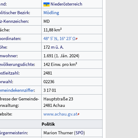
and
:
Niederösterreich
litischer Bezirk
:
Mödling
fz-Kennzeichen
:
MD
äche:
11,88
km²
oordinaten
:
48°
5′
N
,
16°
23′
O
öhe
:
172
m
ü.
A.
inwohner
:
1.691 (1.
Jän. 2024)
evölkerungsdichte
:
142 Einw. pro km²
stleitzahl
:
2481
orwahl
:
02236
emeindekennziffer
:
3
17
01
resse der Gemeinde-
Hauptstraße 23
erwaltung:
2481 Achau
bsite:
www.achau.gv.at
Politik
rgermeisterin
:
Marion Thurner (
SPÖ
)