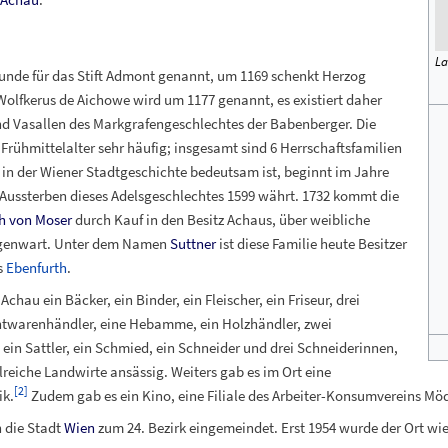
La
kunde für das Stift Admont genannt, um 1169 schenkt Herzog
olfkerus de Aichowe wird um 1177 genannt, es existiert daher
ind Vasallen des Markgrafengeschlechtes der Babenberger. Die
rühmittelalter sehr häufig; insgesamt sind 6 Herrschaftsfamilien
h in der Wiener Stadtgeschichte bedeutsam ist, beginnt im Jahre
m Aussterben dieses Adelsgeschlechtes 1599 währt. 1732 kommt die
ch von Moser
durch Kauf in den Besitz Achaus, über weibliche
Gegenwart. Unter dem Namen
Suttner
ist diese Familie heute Besitzer
s
Ebenfurth
.
Achau ein Bäcker, ein Binder, ein Fleischer, ein Friseur, drei
htwarenhändler, eine Hebamme, ein Holzhändler, zwei
ein Sattler, ein Schmied, ein Schneider und drei Schneiderinnen,
reiche Landwirte ansässig. Weiters gab es im Ort eine
[
2
]
ik.
Zudem gab es ein Kino, eine Filiale des Arbeiter-Konsumvereins Möd
n die Stadt
Wien
zum 24. Bezirk eingemeindet. Erst 1954 wurde der Ort wie