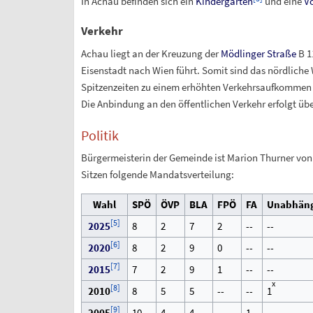
In Achau befinden sich ein
Kindergarten
und eine
Vo
Verkehr
Achau liegt an der Kreuzung der
Mödlinger Straße
B 11
Eisenstadt nach Wien führt. Somit sind das nördliche 
Spitzenzeiten zu einem erhöhten Verkehrsaufkommen
Die Anbindung an den öffentlichen Verkehr erfolgt üb
Politik
Bürgermeisterin der Gemeinde ist Marion Thurner von 
Sitzen folgende Mandatsverteilung:
Wahl
SPÖ
ÖVP
BLA
FPÖ
FA
Unabhäng
[
5
]
2025
8
2
7
2
--
--
[
6
]
2020
8
2
9
0
--
--
[
7
]
2015
7
2
9
1
--
--
x
[
8
]
2010
8
5
5
--
--
1
[
9
]
2005
10
4
4
--
1
--