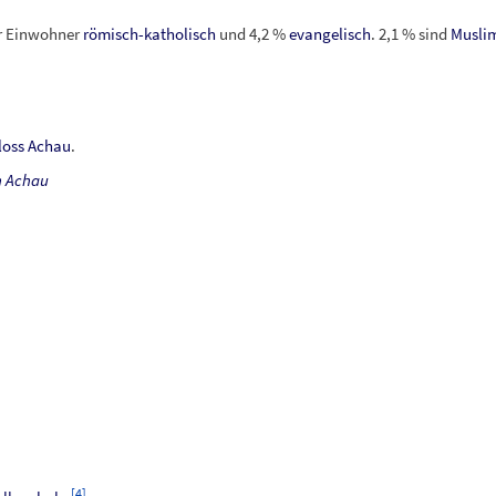
r Einwohner
römisch-katholisch
und 4,2
%
evangelisch
. 2,1
% sind
Musli
loss Achau
.
n Achau
[
4
]