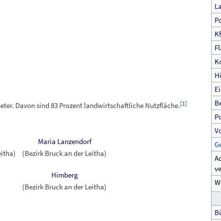
L
Po
K
Fl
K
H
E
B
[
1
]
ter. Davon sind 83 Prozent landwirtschaftliche Nutzfläche.
Po
V
Maria Lanzendorf
G
eitha)
(Bezirk Bruck an der Leitha)
Ad
v
Himberg
We
(Bezirk Bruck an der Leitha)
Bü