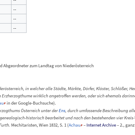
--
--
--
und Abgeordneter zum Landtag von Niederösterreich
rösterreich, in welcher alle Städte, Märkte, Dörfer, Klöster, Schlößer, He
em Erzherzogthume wirklich angetroffen werden, oder sich ehemals darin
au
in der Google-Buchsuche).
erzogthums Österreich unter der
Ens
, durch umfassende Beschreibung alle
h-genealogisch-historisch bearbeitet und nach den bestehenden vier Kreis-V
Furth.
Mechitaristen, Wien 1832, S.
1 (
Achau
–
Internet Archive
– 2., ganz