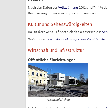
Nach den Daten der
Volkszählung
2001 sind 74,4
% de
Bevölkerung haben kein religiöses Bekenntnis.
Kultur und Sehenswürdigkeiten
Im Ortskern Achaus findet sich das Wasserschloss
Sch
Siehe
auch:
Liste der denkmalgeschützten Objekte i
Wirtschaft und Infrastruktur
Öffentliche Einrichtungen
Volksschule Achau
[
3
]