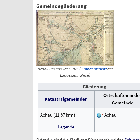
Gemeindegliederung
Achau um das Jahr 1873 (
Aufnahmeblatt
der
Landesaufnahme)
Gliederung
Ortschaften in de
Katastralgemeinden
Gemeinde
Achau
(11,87
km²)
Achau
Legende
Ortsteile sind die Siedlung
Riedenhof
und das
Schloss