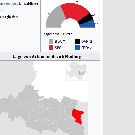
8
emeinderat
:
(Wahljahr:
25
)
7
2
9 Mitglieder)
2
Insgesamt 19 Sitze
BLA
: 7
ÖVP
: 2
SPÖ
: 8
FPÖ
: 2
Lage von Achau im Bezirk Mödling