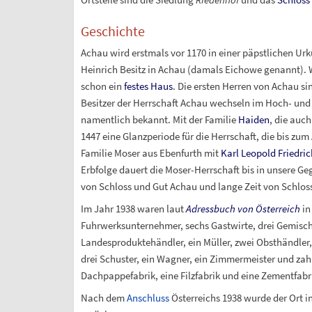
Geschichte
Achau wird erstmals vor 1170 in einer päpstlichen Ur
Heinrich Besitz in Achau (damals Eichowe genannt). W
schon ein
festes Haus
. Die ersten Herren von Achau s
Besitzer der Herrschaft Achau wechseln im Hoch- und F
namentlich bekannt. Mit der Familie
Haiden
, die auc
1447 eine Glanzperiode für die Herrschaft, die bis zu
Familie Moser aus Ebenfurth mit
Karl Leopold Friedri
Erbfolge dauert die Moser-Herrschaft bis in unsere 
von Schloss und Gut Achau und lange Zeit von Schlos
Im Jahr 1938 waren laut
Adressbuch von Österreich
in 
Fuhrwerksunternehmer, sechs Gastwirte, drei Gemisc
Landesproduktehändler, ein Müller, zwei Obsthändler, 
drei Schuster, ein Wagner, ein Zimmermeister und zahl
Dachpappefabrik, eine Filzfabrik und eine Zementfabr
Nach dem
Anschluss
Österreichs 1938 wurde der Ort i