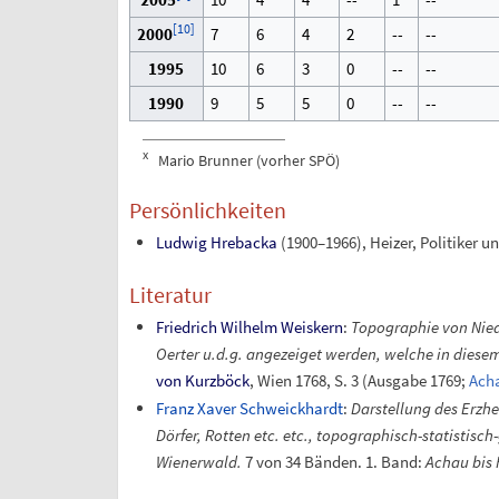
[
10
]
2000
7
6
4
2
--
--
1995
10
6
3
0
--
--
1990
9
5
5
0
--
--
x
Mario Brunner (vorher SPÖ)
Persönlichkeiten
Ludwig Hrebacka
(1900–1966), Heizer, Politiker 
Literatur
Friedrich Wilhelm Weiskern
:
Topographie von Niede
Oerter u.d.g. angezeiget werden, welche in dies
von Kurzböck
, Wien 1768, S.
3 (Ausgabe 1769;
Ach
Franz Xaver Schweickhardt
:
Darstellung des Erzh
Dörfer, Rotten etc. etc., topographisch-statistisc
Wienerwald.
7 von 34 Bänden. 1. Band:
Achau bis 