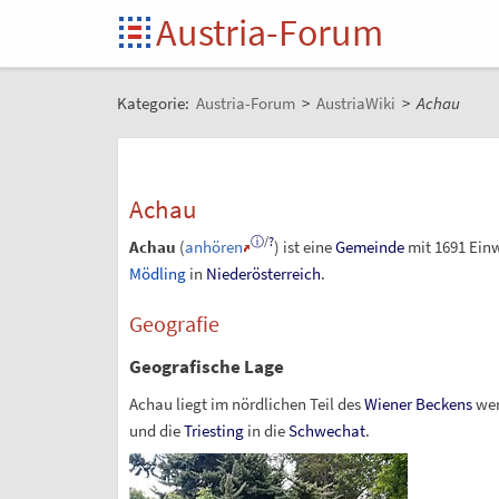
Austria-Forum
Kategorie:
Austria-Forum
>
AustriaWiki
>
Achau
Achau
ⓘ
/
?
Achau
(
anhören
) ist eine
Gemeinde
mit
1691
Einw
Mödling
in
Niederösterreich
.
Geografie
Geografische Lage
Achau liegt im nördlichen Teil des
Wiener Beckens
wen
und die
Triesting
in die
Schwechat
.