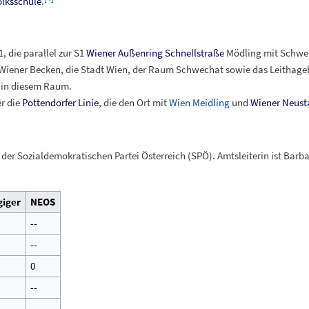
lksschule
.
, die parallel zur S1
Wiener Außenring Schnellstraße
Mödling mit Schwec
Wiener Becken, die Stadt Wien, der Raum Schwechat sowie das Leithagebir
 in diesem Raum.
er die
Pottendorfer Linie
, die den Ort mit
Wien Meidling
und
Wiener Neust
der Sozialdemokratischen Partei Österreich (SPÖ). Amtsleiterin ist Barb
iger
NEOS
--
--
0
--
--