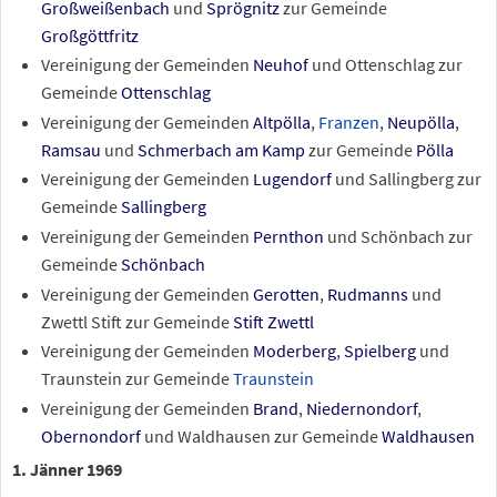
Großweißenbach
und
Sprögnitz
zur Gemeinde
Großgöttfritz
Vereinigung der Gemeinden
Neuhof
und Ottenschlag zur
Gemeinde
Ottenschlag
Vereinigung der Gemeinden
Altpölla
,
Franzen
,
Neupölla
,
Ramsau
und
Schmerbach am Kamp
zur Gemeinde
Pölla
Vereinigung der Gemeinden
Lugendorf
und Sallingberg zur
Gemeinde
Sallingberg
Vereinigung der Gemeinden
Pernthon
und Schönbach zur
Gemeinde
Schönbach
Vereinigung der Gemeinden
Gerotten
,
Rudmanns
und
Zwettl Stift zur Gemeinde
Stift Zwettl
Vereinigung der Gemeinden
Moderberg
,
Spielberg
und
Traunstein zur Gemeinde
Traunstein
Vereinigung der Gemeinden
Brand
,
Niedernondorf
,
Obernondorf
und Waldhausen zur Gemeinde
Waldhausen
1. Jänner 1969