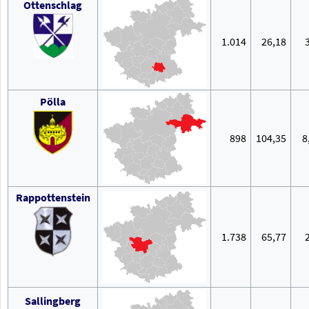
Ottenschlag
1.014
26,18
Pölla
898
104,35
8
Rappottenstein
1.738
65,77
Sallingberg