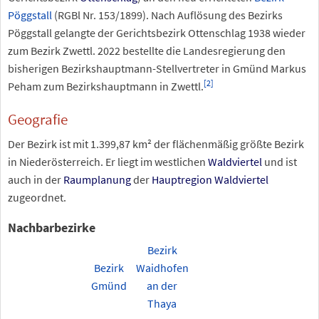
Pöggstall
(RGBl
Nr.
153/1899). Nach Auflösung des Bezirks
Pöggstall gelangte der Gerichtsbezirk Ottenschlag 1938 wieder
zum Bezirk Zwettl.
2022 bestellte die Landesregierung den
bisherigen Bezirkshauptmann-Stellvertreter in Gmünd Markus
[
2
]
Peham zum Bezirkshauptmann in Zwettl.
Geografie
Der Bezirk ist mit
1.399,87
km² der flächenmäßig größte Bezirk
in Niederösterreich. Er liegt im westlichen
Waldviertel
und ist
auch in der
Raumplanung
der
Hauptregion Waldviertel
zugeordnet.
Nachbarbezirke
Bezirk
Bezirk
Waidhofen
Gmünd
an der
Thaya