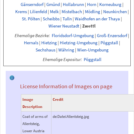
Gänserndorf
|
Gmünd
|
Hollabrunn
|
Horn
|
Korneuburg
|
Krems
|
Lilienfeld
|
Melk
|
Mistelbach
|
Mödling
|
Neunkirchen
|
St. Pölten
|
Scheibbs
|
Tulln
|
Waidhofen an der Thaya
|
Wiener Neustadt
|
Zwettl
Ehemalige Bezirke:
Floridsdorf-Umgebung
|
Groß-Enzersdorf
|
Hernals
|
Hietzing
|
Hietzing-Umgebung
|
Pöggstall
|
Sechshaus
|
Währing
|
Wien-Umgebung
Ehemalige Expositur:
Pöggstall
License Information of Images on page
Image
Credit
Description
Coat of arms of
de:Datei:Allentsteig.jpg
Allentsteig,
Lower Austria