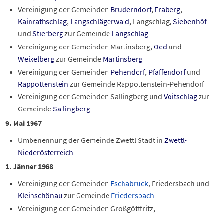
Vereinigung der Gemeinden
Bruderndorf
,
Fraberg
,
Kainrathschlag
,
Langschlägerwald
, Langschlag,
Siebenhöf
und
Stierberg
zur Gemeinde
Langschlag
Vereinigung der Gemeinden Martinsberg,
Oed
und
Weixelberg
zur Gemeinde
Martinsberg
Vereinigung der Gemeinden
Pehendorf
,
Pfaffendorf
und
Rappottenstein
zur Gemeinde Rappottenstein-Pehendorf
Vereinigung der Gemeinden Sallingberg und
Voitschlag
zur
Gemeinde
Sallingberg
9. Mai 1967
Umbenennung der Gemeinde Zwettl Stadt in
Zwettl-
Niederösterreich
1. Jänner 1968
Vereinigung der Gemeinden
Eschabruck
, Friedersbach und
Kleinschönau
zur Gemeinde
Friedersbach
Vereinigung der Gemeinden Großgöttfritz,