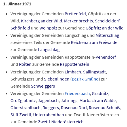
1. Jänner 1971
Vereinigung der Gemeinden
Breitenfeld
, Göpfritz an der
Wild,
Kirchberg an der Wild
,
Merkenbrechts
,
Scheideldorf
,
Schönfeld
und
Weinpolz
zur Gemeinde
Göpfritz an der Wild
Vereinigung der Gemeinden Langschlag und
Mitterschlag
sowie eines Teils der Gemeinde
Reichenau am Freiwalde
zur Gemeinde
Langschlag
Vereinigung der Gemeinden Rappottenstein-
Pehendorf
und
Roiten
zur Gemeinde
Rappottenstein
Vereinigung der Gemeinden
Limbach
,
Sallingstadt
,
Schweiggers und
Siebenlinden
(
Bezirk Gmünd
) zur
Gemeinde
Schweiggers
Vereinigung der Gemeinden
Friedersbach
,
Gradnitz
,
Großglobnitz
,
Jagenbach
,
Jahrings
,
Marbach am Walde
,
Oberstrahlbach
,
Rieggers
,
Rosenau Dorf
,
Rosenau Schloß
,
Stift Zwettl
,
Unterrabenthan
und Zwettl-Niederösterreich
zur Gemeinde
Zwettl-Niederösterreich