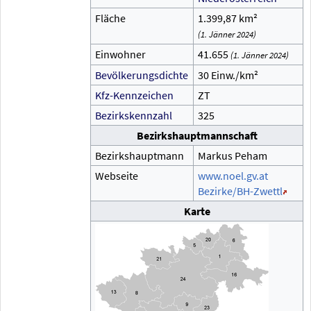
Fläche
1.399,87
km²
(1.
Jänner 2024)
Einwohner
41.655
(1.
Jänner 2024)
Bevölkerungsdichte
30
Einw./km²
Kfz-Kennzeichen
ZT
Bezirkskennzahl
325
Bezirkshauptmannschaft
Bezirkshauptmann
Markus Peham
Webseite
www.noel.gv.at
Bezirke/BH-Zwettl
Karte