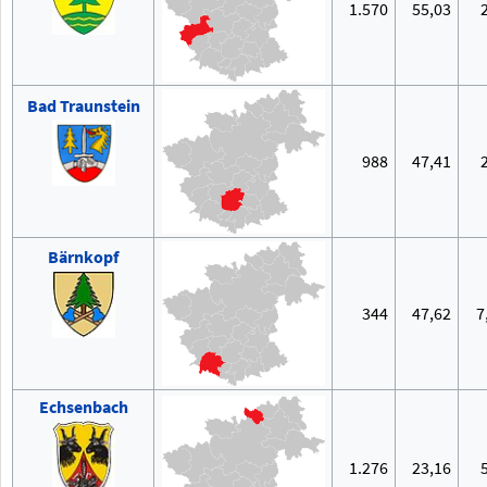
1.570
55,03
Bad Traunstein
988
47,41
Bärnkopf
344
47,62
7
Echsenbach
1.276
23,16