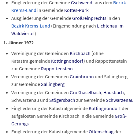
Eingliederung der Gemeinde
Gschwendt
aus dem
Bezirk
Krems-Land
in Gemeinde
Kottes-Purk
Ausgliederung der Gemeinde
Großreinprechts
in den
Bezirk Krems-Land
(Eingemeindung nach
Lichtenau im
Waldviertel
)
1. Jänner 1972
Vereinigung der Gemeinden
Kirchbach
(ohne
Katastralgemeinde
Kottingnondorf
) und Rappottenstein
zur Gemeinde
Rappottenstein
Vereinigung der Gemeinden
Grainbrunn
und Sallingberg
zur Gemeinde
Sallingberg
Vereinigung der Gemeinden
Großhaselbach
,
Hausbach
,
Schwarzenau und
Stögersbach
zur Gemeinde
Schwarzenau
Eingliederung der Katastralgemeinde
Kottingnondorf
der
aufgelösten Gemeinde Kirchbach in die Gemeinde
Groß-
Gerungs
Eingliederung der Katastralgemeinde
Ottenschlag
der