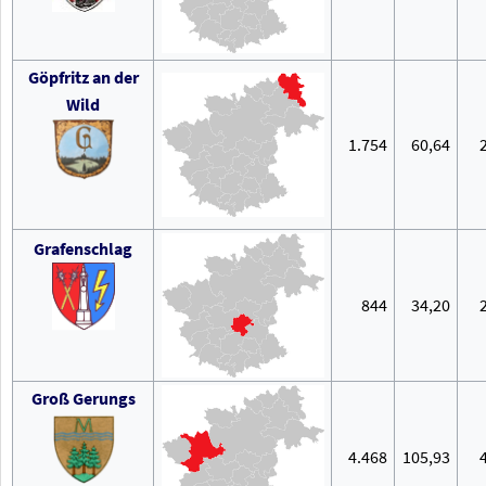
Göpfritz an der
Wild
1.754
60,64
Grafenschlag
844
34,20
Groß Gerungs
4.468
105,93