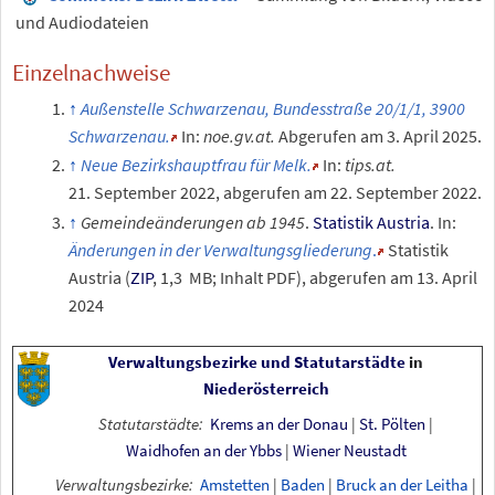
und Audiodateien
Einzelnachweise
Außenstelle Schwarzenau, Bundesstraße 20/1/1, 3900
Schwarzenau.
In:
noe.gv.at.
Abgerufen am 3.
April 2025
.
Neue Bezirkshauptfrau für Melk.
In:
tips.at.
21.
September 2022
,
abgerufen am 22.
September 2022
.
Gemeindeänderungen ab 1945
.
Statistik Austria
. In:
Änderungen in der Verwaltungsgliederung
.
Statistik
Austria (
ZIP
, 1,3
MB; Inhalt PDF)
, abgerufen am 13. April
2024
Verwaltungsbezirke und Statutarstädte
in
Niederösterreich
Statutarstädte:
Krems an der Donau
|
St. Pölten
|
Waidhofen an der Ybbs
|
Wiener Neustadt
Verwaltungsbezirke:
Amstetten
|
Baden
|
Bruck an der Leitha
|