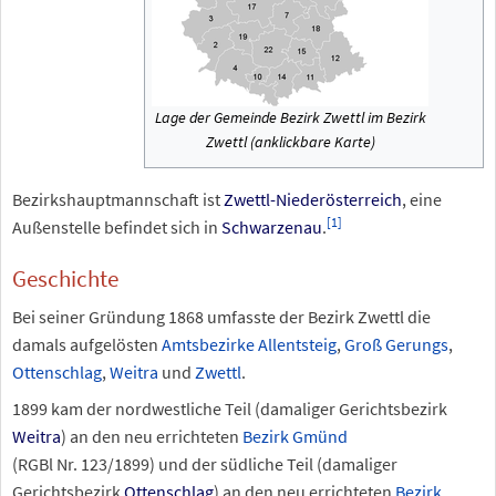
Lage der Gemeinde Bezirk Zwettl im Bezirk
Zwettl (anklickbare Karte)
Bezirkshauptmannschaft ist
Zwettl-Niederösterreich
, eine
[
1
]
Außenstelle befindet sich in
Schwarzenau
.
Geschichte
Bei seiner Gründung 1868 umfasste der Bezirk Zwettl die
damals aufgelösten
Amtsbezirke
Allentsteig
,
Groß Gerungs
,
Ottenschlag
,
Weitra
und
Zwettl
.
1899 kam der nordwestliche Teil (damaliger Gerichtsbezirk
Weitra
) an den neu errichteten
Bezirk Gmünd
(RGBl
Nr.
123/1899) und der südliche Teil (damaliger
Gerichtsbezirk
Ottenschlag
) an den neu errichteten
Bezirk