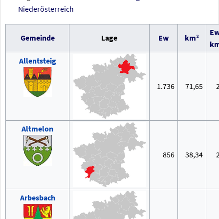
Niederösterreich
Ew
Gemeinde
Lage
Ew
km²
km
Allentsteig
1.736
71,65
Altmelon
856
38,34
Arbesbach