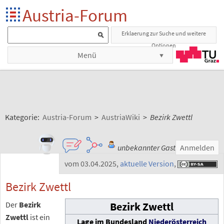
Austria-Forum
Erklaerung zur Suche und weitere
Optionen
Menü
Kategorie:
Austria-Forum
>
AustriaWiki
>
Bezirk Zwettl
unbekannter Gast
Anmelden
vom 03.04.2025
,
aktuelle Version
,
Bezirk Zwettl
Der
Bezirk
Bezirk Zwettl
Zwettl
ist ein
Lage im Bundesland
Niederösterreich