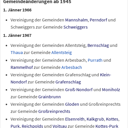
Gemeindeänderungen ab 1945
1. Jänner 1966
Vereinigung der Gemeinden
Mannshalm
,
Perndorf
und
Schweiggers zur Gemeinde
Schweiggers
1. Jänner 1967
Vereinigung der Gemeinden Allentsteig,
Bernschlag
und
Thaua
zur Gemeinde
Allentsteig
Vereinigung der Gemeinden Arbesbach,
Purrath
und
Rammelhof
zur Gemeinde
Arbesbach
Vereinigung der Gemeinden Grafenschlag und
Klein-
Nondorf
zur Gemeinde
Grafenschlag
Vereinigung der Gemeinden
Groß-Nondorf
und
Moniholz
zur Gemeinde
Grainbrunn
Vereinigung der Gemeinden
Gloden
und Großreinprechts
zur Gemeinde
Großreinprechts
Vereinigung der Gemeinden
Elsenreith
,
Kalkgrub
,
Kottes
,
Purk
,
Reichpolds
und
Voitsau
zur Gemeinde
Kottes-Purk