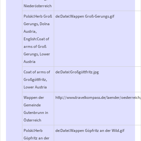
Niederösterreich
Polski:Herb Groß
de:Datei:Wappen Groß-Gerungs.gif
Gerungs, Dolna
Austria,
English:Coat of
arms of Groß
Gerungs, Lower
Austria
Coat of arms of
de:Datei:Großgöttfritz.jpg
Großgöttfritz,
Lower Austria
Wappen der
http://www.travelkompass.de/laender/oesterreic
Gemeinde
Gutenbrunn in
Österreich
Polski:Herb
de:Datei:Wappen Göpfritz an der Wild.gif
Göpfritz an der