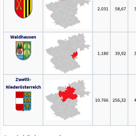
2.031
58,67
Waldhausen
1.180
39,92
Zwettl-
Niederösterreich
10.766
256,32