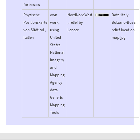
fortresses
Physische
own
NordNordWest
Datei:Italy
Positionskarte
work,
, relief by
Bolzano-Bozen
von Südtirol ,
using
Lencer
relief location
Italien
United
map.jpg
States
National
Imagery
and
Mapping
Agency
data
Generic
Mapping
Tools