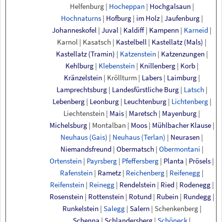
Helfenburg
|
Hocheppan
|
Hochgalsaun
|
Hochnaturns
|
Hofburg
|
im
Holz
|
Jaufenburg
|
Johanneskofel
|
Juval
|
Kaldiff
|
Kampenn
|
Karneid
|
Karnol
|
Kasatsch
|
Kastelbell
|
Kastellatz
(Mals)
|
Kastellatz
(Tramin)
|
Katzenstein
|
Katzenzungen
|
Kehlburg
|
Klebenstein
|
Knillenberg
|
Korb
|
Kränzelstein
|
Kröllturm
|
Labers
|
Laimburg
|
Lamprechtsburg
|
Landesfürstliche Burg
|
Latsch
|
Lebenberg
|
Leonburg
|
Leuchtenburg
|
Lichtenberg
|
Liechtenstein
|
Mais
|
Maretsch
|
Mayenburg
|
Michelsburg
|
Montalban
|
Moos
|
Mühlbacher Klause
|
Neuhaus
(Gais)
|
Neuhaus
(Terlan)
|
Neurasen
|
Niemandsfreund
|
Obermatsch
|
Obermontani
|
Ortenstein
|
Payrsberg
|
Pfeffersberg
|
Planta
|
Prösels
|
Rafenstein
|
Rametz
|
Reichenberg
|
Reifenegg
|
Reifenstein
|
Reinegg
|
Rendelstein
|
Ried
|
Rodenegg
|
Rosenstein
|
Rottenstein
|
Rotund
|
Rubein
|
Rundegg
|
Runkelstein
|
Salegg
|
Salern
|
Schenkenberg
|
Schenna
|
Schlandersberg
|
Schöneck
|