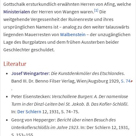
Gottschalk ersturkundlich erwähnten Herren von Afing, welche
[
1
]
Ministerialen
der Herren von Wangen waren.
Die
weitgehende Vergessenheit der Ruinenreste und ihres
ursprünglichen Namens ist – analog zu den weiter talauswärts
liegenden Mauerresten von
Walbenstein
– der unzugänglichen
Lage des Burgplatzes und dem frühen Aussterben beider
Geschlechter geschuldet.
Literatur
Josef Weingartner
:
Die Kunstdenkmäler des Etschlandes
.
Band III. Dr. Benno Filser Verlag, Wien/Augsburg 1929,
S. 74
.
Peter Eisenstecken:
Verschollene Burgen: A. Der namenlose
Turm in der Dinzl-Leiten bei St. Jakob. B. Das Kofler-Schlößl
.
In:
Der Schlern
12, 1931, S. 74–75.
Georg von Hepperger:
Bericht über einen Besuch des
Unterkoflerschlößls im Jahre 1923
. In: Der Schlern 12, 1931,
S. 153–155.