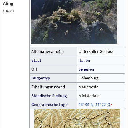
Afing
(auch
Alternativname(n)
Unterkofler-Schlössl
Staat
Italien
Ort
Jenesien
Burgentyp
Höhenburg
Erhaltungszustand
Mauerreste
Ständische Stellung
Ministeriale
Geographische
Lage
46°
33′
N
,
11°
22′
O