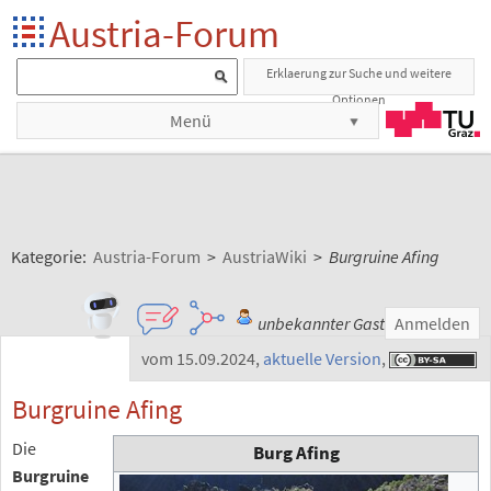
Austria-Forum
Erklaerung zur Suche und weitere
Optionen
Menü
Kategorie:
Austria-Forum
>
AustriaWiki
>
Burgruine Afing
unbekannter Gast
Anmelden
vom 15.09.2024
,
aktuelle Version
,
Burgruine Afing
Die
Burg Afing
Burgruine