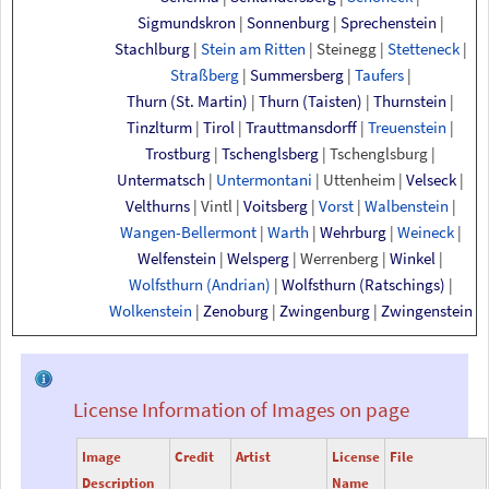
Sigmundskron
|
Sonnenburg
|
Sprechenstein
|
Stachlburg
|
Stein am Ritten
|
Steinegg
|
Stetteneck
|
Straßberg
|
Summersberg
|
Taufers
|
Thurn
(St.
Martin)
|
Thurn
(Taisten)
|
Thurnstein
|
Tinzlturm
|
Tirol
|
Trauttmansdorff
|
Treuenstein
|
Trostburg
|
Tschenglsberg
|
Tschenglsburg
|
Untermatsch
|
Untermontani
|
Uttenheim
|
Velseck
|
Velthurns
|
Vintl
|
Voitsberg
|
Vorst
|
Walbenstein
|
Wangen-Bellermont
|
Warth
|
Wehrburg
|
Weineck
|
Welfenstein
|
Welsperg
|
Werrenberg
|
Winkel
|
Wolfsthurn
(Andrian)
|
Wolfsthurn
(Ratschings)
|
Wolkenstein
|
Zenoburg
|
Zwingenburg
|
Zwingenstein
License Information of Images on page
Image
Credit
Artist
License
File
Description
Name