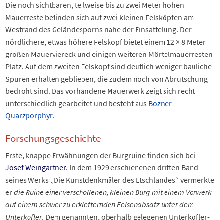
Die noch sichtbaren, teilweise bis zu zwei
Meter hohen
Mauerreste befinden sich auf zwei kleinen Felsköpfen am
Westrand des Geländesporns nahe der Einsattelung. Der
nördlichere, etwas höhere Felskopf bietet einem 12
×
8
Meter
großen Mauerviereck und einigen weiteren Mörtelmauerresten
Platz. Auf dem zweiten Felskopf sind deutlich weniger bauliche
Spuren erhalten geblieben, die zudem noch von Abrutschung
bedroht sind. Das vorhandene Mauerwerk zeigt sich recht
unterschiedlich gearbeitet und besteht aus
Bozner
Quarzporphyr
.
Forschungsgeschichte
Erste, knappe Erwähnungen der Burgruine finden sich bei
Josef Weingartner
. In dem 1929 erschienenen dritten Band
seines Werks „Die Kunstdenkmäler des Etschlandes“ vermerkte
er
die Ruine einer verschollenen, kleinen Burg mit einem Vorwerk
auf einem schwer zu erkletternden Felsenabsatz unter dem
Unterkofler
. Dem genannten, oberhalb gelegenen Unterkofler-