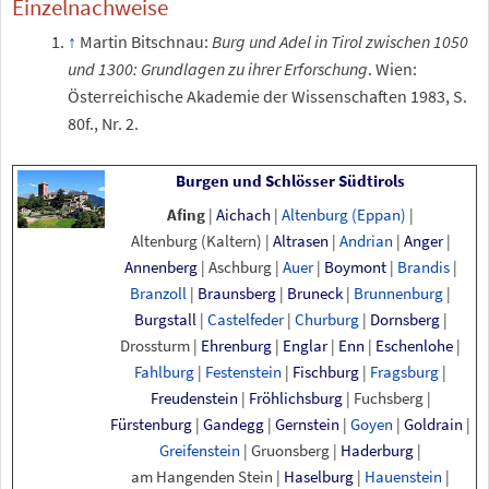
Einzelnachweise
Martin Bitschnau:
Burg und Adel in Tirol zwischen 1050
und 1300: Grundlagen zu ihrer Erforschung
. Wien:
Österreichische Akademie der Wissenschaften 1983, S.
80f., Nr. 2.
Burgen und Schlösser Südtirols
Afing
|
Aichach
|
Altenburg
(Eppan)
|
Altenburg
(Kaltern)
|
Altrasen
|
Andrian
|
Anger
|
Annenberg
|
Aschburg
|
Auer
|
Boymont
|
Brandis
|
Branzoll
|
Braunsberg
|
Bruneck
|
Brunnenburg
|
Burgstall
|
Castelfeder
|
Churburg
|
Dornsberg
|
Drossturm
|
Ehrenburg
|
Englar
|
Enn
|
Eschenlohe
|
Fahlburg
|
Festenstein
|
Fischburg
|
Fragsburg
|
Freudenstein
|
Fröhlichsburg
|
Fuchsberg
|
Fürstenburg
|
Gandegg
|
Gernstein
|
Goyen
|
Goldrain
|
Greifenstein
|
Gruonsberg
|
Haderburg
|
am
Hangenden
Stein
|
Haselburg
|
Hauenstein
|