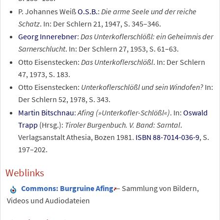
P. Johannes Weiß
O.S.B.
:
Die arme Seele und der reiche
Schatz
. In: Der Schlern 21, 1947, S. 345–346.
Georg Innerebner
:
Das Unterkoflerschlößl: ein Geheimnis der
Sarnerschlucht
. In: Der Schlern 27, 1953, S. 61–63.
Otto Eisenstecken:
Das Unterkoflerschlößl
. In: Der Schlern
47, 1973, S. 183.
Otto Eisenstecken:
Unterkoflerschlößl und sein Windofen?
In:
Der Schlern 52, 1978, S. 343.
Martin Bitschnau
:
Afing (»Unterkofler-Schlößl«)
. In:
Oswald
Trapp
(Hrsg.):
Tiroler Burgenbuch. V. Band: Sarntal
.
Verlagsanstalt Athesia, Bozen 1981.
ISBN 88-7014-036-9
, S.
197–202.
Weblinks
Commons
: Burgruine Afing
– Sammlung von Bildern,
Videos und Audiodateien