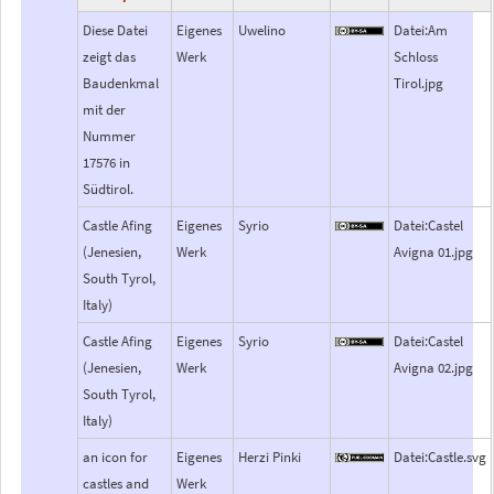
Diese Datei
Eigenes
Uwelino
Datei:Am
zeigt das
Werk
Schloss
Baudenkmal
Tirol.jpg
mit der
Nummer
17576 in
Südtirol.
Castle Afing
Eigenes
Syrio
Datei:Castel
(Jenesien,
Werk
Avigna 01.jpg
South Tyrol,
Italy)
Castle Afing
Eigenes
Syrio
Datei:Castel
(Jenesien,
Werk
Avigna 02.jpg
South Tyrol,
Italy)
an icon for
Eigenes
Herzi Pinki
Datei:Castle.svg
castles and
Werk