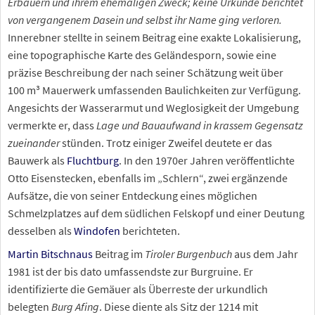
Erbauern und ihrem ehemaligen Zweck; keine Urkunde berichtet
von vergangenem Dasein und selbst ihr Name ging verloren.
Innerebner stellte in seinem Beitrag eine exakte Lokalisierung,
eine topographische Karte des Geländesporn, sowie eine
präzise Beschreibung der nach seiner Schätzung weit über
100
m³ Mauerwerk umfassenden Baulichkeiten zur Verfügung.
Angesichts der Wasserarmut und Weglosigkeit der Umgebung
vermerkte er, dass
Lage und Bauaufwand in krassem Gegensatz
zueinander
stünden. Trotz einiger Zweifel deutete er das
Bauwerk als
Fluchtburg
. In den 1970er Jahren veröffentlichte
Otto Eisenstecken, ebenfalls im „Schlern“, zwei ergänzende
Aufsätze, die von seiner Entdeckung eines möglichen
Schmelzplatzes auf dem südlichen Felskopf und einer Deutung
desselben als
Windofen
berichteten.
Martin Bitschnaus
Beitrag im
Tiroler Burgenbuch
aus dem Jahr
1981 ist der bis dato umfassendste zur Burgruine. Er
identifizierte die Gemäuer als Überreste der urkundlich
belegten
Burg Afing
. Diese diente als Sitz der 1214 mit