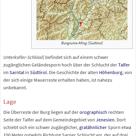
Burgruine Afing (Südtirol)
Unterkofler-Schlössl
) befindet sich auf einem schwer
zugänglichen Geländesporn hoch über der Schlucht der
Talfer
im
Sarntal
in
Südtirol
. Die Geschichte der alten
Höhenburg
, von
der sich einige Mauerreste erhalten haben, ist nahezu
unbekannt.
Lage
Die Überreste der Burg liegen auf der
orographisch
rechten
Seite der Talfer auf dem Gemeindegebiet von
Jenesien
. Dort
schiebt sich ein schwer zugänglicher,
gratähnlicher
Sporn etwa
100
Meter ostwärts Richtung Sarner Schlucht vor, der auf drei