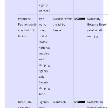
slightly
warped.)
Physische
own
NordNordWest
Datei:Italy
Positionskarte
work,
, relief by
Bolzano-Bozen
von Südtirol ,
using
Lencer
relief location
Italien
United
map.jpg
States
National
Imagery
and
Mapping
Agency
data
Generic
Mapping
Tools
Diese Datei
Eigenes
ManfredK
Datei:Meran
zeigt das
Werk
Katzenstein.jpg