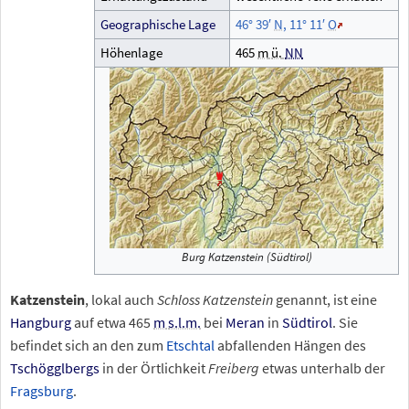
Geographische
Lage
46°
39′
N
,
11°
11′
O
Höhenlage
465
m
ü.
NN
Burg Katzenstein (Südtirol)
Katzenstein
, lokal auch
Schloss Katzenstein
genannt, ist eine
Hangburg
auf etwa
465
m
s.l.m.
bei
Meran
in
Südtirol
. Sie
befindet sich an den zum
Etschtal
abfallenden Hängen des
Tschögglbergs
in der Örtlichkeit
Freiberg
etwas unterhalb der
Fragsburg
.