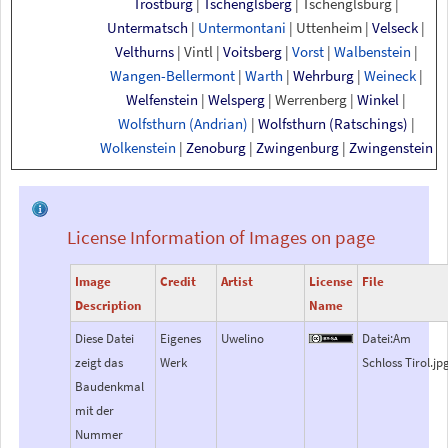
Trostburg
|
Tschenglsberg
|
Tschenglsburg
|
Untermatsch
|
Untermontani
|
Uttenheim
|
Velseck
|
Velthurns
|
Vintl
|
Voitsberg
|
Vorst
|
Walbenstein
|
Wangen-Bellermont
|
Warth
|
Wehrburg
|
Weineck
|
Welfenstein
|
Welsperg
|
Werrenberg
|
Winkel
|
Wolfsthurn
(Andrian)
|
Wolfsthurn
(Ratschings)
|
Wolkenstein
|
Zenoburg
|
Zwingenburg
|
Zwingenstein
License Information of Images on page
Image
Credit
Artist
License
File
Description
Name
Diese Datei
Eigenes
Uwelino
Datei:Am
zeigt das
Werk
Schloss Tirol.jp
Baudenkmal
mit der
Nummer