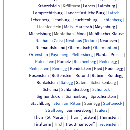
Kränzelstein
|
Kröllturm
|
Labers
|
Laimburg
|
Lamprechtsburg
|
Landesfürstliche Burg
|
Latsch
|
Lebenberg
|
Leonburg
|
Leuchtenburg
|
Lichtenberg
|
Liechtenstein
|
Mais
|
Maretsch
|
Mayenburg
|
Michelsburg
|
Montalban
|
Moos
|
Mühlbacher Klause
|
Neuhaus
(Gais)
|
Neuhaus
(Terlan)
|
Neurasen
|
Niemandsfreund
|
Obermatsch
|
Obermontani
|
Ortenstein
|
Payrsberg
|
Pfeffersberg
|
Planta
|
Prösels
|
Rafenstein
|
Rametz
|
Reichenberg
|
Reifenegg
|
Reifenstein
|
Reinegg
|
Rendelstein
|
Ried
|
Rodenegg
|
Rosenstein
|
Rottenstein
|
Rotund
|
Rubein
|
Rundegg
|
Runkelstein
|
Salegg
|
Salern
|
Schenkenberg
|
Schenna
|
Schlandersberg
|
Schöneck
|
Sigmundskron
|
Sonnenburg
|
Sprechenstein
|
Stachlburg
|
Stein am Ritten
|
Steinegg
|
Stetteneck
|
Straßberg
|
Summersberg
|
Taufers
|
Thurn
(St.
Martin)
|
Thurn
(Taisten)
|
Thurnstein
|
Tinzlturm
|
Tirol
|
Trauttmansdorff
|
Treuenstein
|