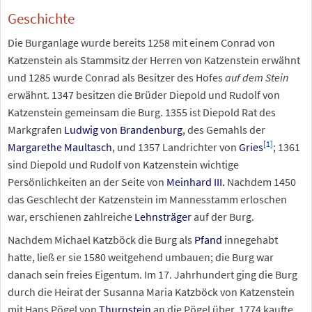
Geschichte
Die Burganlage wurde bereits 1258 mit einem Conrad von
Katzenstein als Stammsitz der Herren von Katzenstein erwähnt
und 1285 wurde Conrad als Besitzer des Hofes
auf dem Stein
erwähnt. 1347 besitzen die Brüder Diepold und Rudolf von
Katzenstein gemeinsam die Burg. 1355 ist Diepold Rat des
Markgrafen
Ludwig von Brandenburg
, des Gemahls der
[
1
]
Margarethe Maultasch
, und 1357 Landrichter von
Gries
; 1361
sind Diepold und Rudolf von Katzenstein wichtige
Persönlichkeiten an der Seite von
Meinhard III.
Nachdem 1450
das Geschlecht der Katzenstein im Mannesstamm erloschen
war, erschienen zahlreiche
Lehnsträger
auf der Burg.
Nachdem Michael Katzböck die Burg als
Pfand
innegehabt
hatte, ließ er sie 1580 weitgehend umbauen; die Burg war
danach sein freies Eigentum. Im 17. Jahrhundert ging die Burg
durch die Heirat der Susanna Maria Katzböck von Katzenstein
mit Hans Pögel von
Thurnstein
an die Pögel über. 1774 kaufte