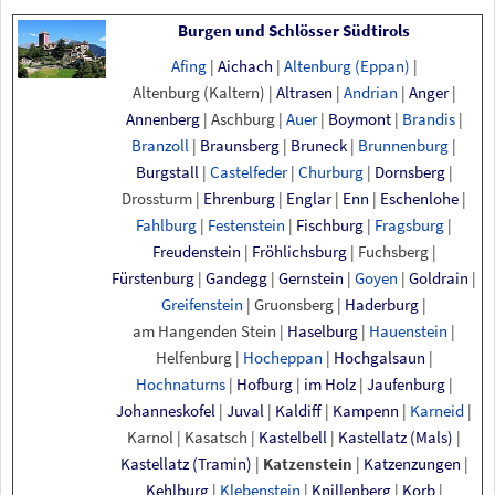
Burgen und Schlösser Südtirols
Afing
|
Aichach
|
Altenburg
(Eppan)
|
Altenburg
(Kaltern)
|
Altrasen
|
Andrian
|
Anger
|
Annenberg
|
Aschburg
|
Auer
|
Boymont
|
Brandis
|
Branzoll
|
Braunsberg
|
Bruneck
|
Brunnenburg
|
Burgstall
|
Castelfeder
|
Churburg
|
Dornsberg
|
Drossturm
|
Ehrenburg
|
Englar
|
Enn
|
Eschenlohe
|
Fahlburg
|
Festenstein
|
Fischburg
|
Fragsburg
|
Freudenstein
|
Fröhlichsburg
|
Fuchsberg
|
Fürstenburg
|
Gandegg
|
Gernstein
|
Goyen
|
Goldrain
|
Greifenstein
|
Gruonsberg
|
Haderburg
|
am
Hangenden
Stein
|
Haselburg
|
Hauenstein
|
Helfenburg
|
Hocheppan
|
Hochgalsaun
|
Hochnaturns
|
Hofburg
|
im
Holz
|
Jaufenburg
|
Johanneskofel
|
Juval
|
Kaldiff
|
Kampenn
|
Karneid
|
Karnol
|
Kasatsch
|
Kastelbell
|
Kastellatz
(Mals)
|
Kastellatz
(Tramin)
|
Katzenstein
|
Katzenzungen
|
Kehlburg
|
Klebenstein
|
Knillenberg
|
Korb
|