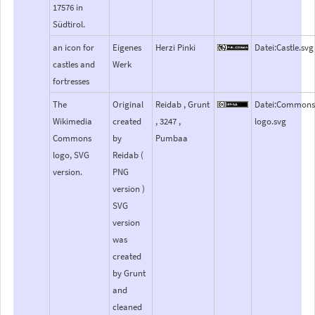
17576 in
Südtirol.
an icon for
Eigenes
Herzi Pinki
Datei:Castle.svg
castles and
Werk
fortresses
The
Original
Reidab , Grunt
Datei:Commons
Wikimedia
created
, 3247 ,
logo.svg
Commons
by
Pumbaa
logo, SVG
Reidab (
version.
PNG
version )
SVG
version
was
created
by Grunt
and
cleaned