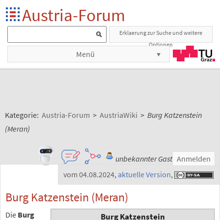
Austria-Forum
Erklaerung zur Suche und weitere
Optionen
Menü
Kategorie:
Austria-Forum
>
AustriaWiki
>
Burg Katzenstein
(Meran)
unbekannter Gast
Anmelden
vom 04.08.2024
,
aktuelle Version
,
Burg Katzenstein (Meran)
Die
Burg
Burg Katzenstein