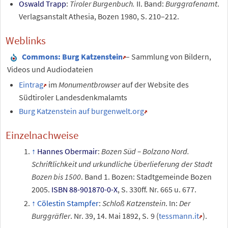
Oswald Trapp
:
Tiroler Burgenbuch.
II. Band:
Burggrafenamt
.
Verlagsanstalt Athesia, Bozen 1980, S. 210–212.
Weblinks
Commons
: Burg Katzenstein
– Sammlung von Bildern,
Videos und Audiodateien
Eintrag
im
Monumentbrowser
auf der Website des
Südtiroler Landesdenkmalamts
Burg Katzenstein auf burgenwelt.org
Einzelnachweise
Hannes Obermair
:
Bozen Süd – Bolzano Nord.
Schriftlichkeit und urkundliche Überlieferung der Stadt
Bozen bis 1500
. Band 1. Bozen: Stadtgemeinde Bozen
2005.
ISBN 88-901870-0-X
, S. 330ff. Nr. 665 u. 677.
Cölestin Stampfer
:
Schloß Katzenstein
. In:
Der
Burggräfler
.
Nr.
39
, 14.
Mai 1892,
S.
9
(
tessmann.it
).