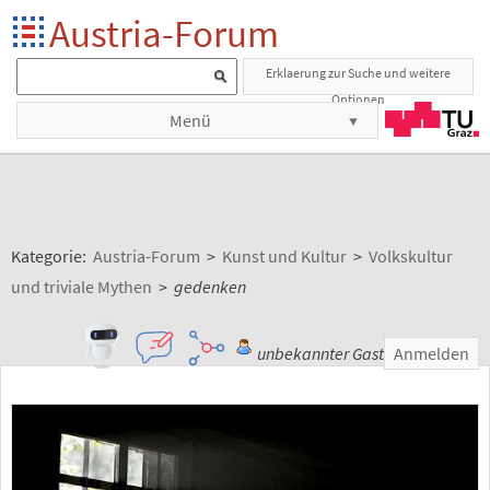
Austria-Forum
Erklaerung zur Suche und weitere
Optionen
Menü
Kategorie:
Austria-Forum
>
Kunst und Kultur
>
Volkskultur
und triviale Mythen
>
gedenken
unbekannter Gast
Anmelden