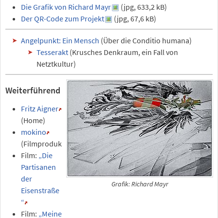
Die Grafik von Richard Mayr
(jpg, 633,2 kB)
Der QR-Code zum Projekt
(jpg, 67,6 kB)
Angelpunkt: Ein Mensch
(Über die Conditio humana)
Tesserakt
(Krusches Denkraum, ein Fall von
Netztkultur)
Weiterführend
Fritz Aigner
(Home)
mokino
(Filmproduktion)
Film:
„Die
Partisanen
der
Grafik: Richard Mayr
Eisenstraße
“
Film:
„Meine