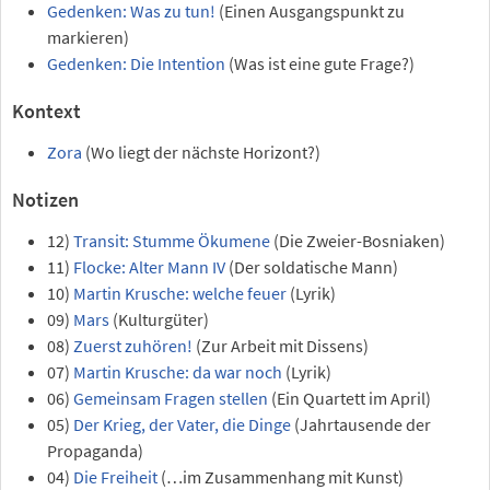
Gedenken: Was zu tun!
(Einen Ausgangspunkt zu
markieren)
Gedenken: Die Intention
(Was ist eine gute Frage?)
Kontext
Zora
(Wo liegt der nächste Horizont?)
Notizen
12)
Transit: Stumme Ökumene
(Die Zweier-Bosniaken)
11)
Flocke: Alter Mann IV
(Der soldatische Mann)
10)
Martin Krusche: welche feuer
(Lyrik)
09)
Mars
(Kulturgüter)
08)
Zuerst zuhören!
(Zur Arbeit mit Dissens)
07)
Martin Krusche: da war noch
(Lyrik)
06)
Gemeinsam Fragen stellen
(Ein Quartett im April)
05)
Der Krieg, der Vater, die Dinge
(Jahrtausende der
Propaganda)
04)
Die Freiheit
(…im Zusammenhang mit Kunst)