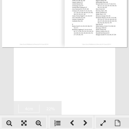
4cm
22%