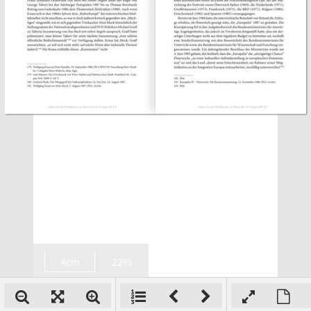
4cm
22%