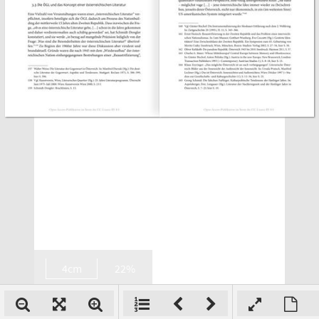
4cm
22%