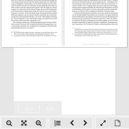
4cm
22%