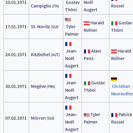
10.01.1971
Gustav
Noël
Campiglio
Russel
(
ITA
)
Thöni
Augert
Harald
Gustav
17.01.1971
St. Moritz
Tyler
(
SUI
)
Rofner
Thöni
Palmer
Jean-
Alain
Harald
24.01.1971
Kitzbühel
(
AUT
)
Noël
Penz
Rofner
Augert
Jean-
Gustav
30.01.1971
Megève
Christian
(
FRA
)
Noël
Thöni
Neureuthe
Augert
Jean-
Tyler
Patrick
07.02.1971
Mürren
(
SUI
)
Noël
Palmer
Russel
Augert