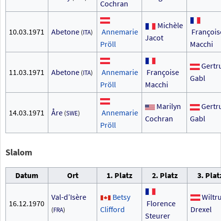
Cochran
Michèle
10.03.1971
Abetone
Annemarie
François
(
ITA
)
Jacot
Pröll
Macchi
Gertr
11.03.1971
Abetone
Annemarie
Françoise
(
ITA
)
Gabl
Pröll
Macchi
Marilyn
Gertr
14.03.1971
Åre
Annemarie
(
SWE
)
Cochran
Gabl
Pröll
Slalom
Datum
Ort
1. Platz
2. Platz
3. Plat
Val-d’Isère
Betsy
Wiltr
16.12.1970
Florence
Clifford
Drexel
(
FRA
)
Steurer