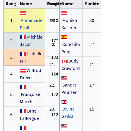
Rang
Name
Rang
Punkte
Name
Punkte
1.
Annemarie
19.
210
Monika
30
Pröll
Kaserer
Michèle
2.
177
Jacot
20.
Conchita
27
Puig
Isabelle
3.
133
Mir
Judy
21.
21
Crawford
Wiltrud
4.
124
Drexel
22.
Sandra
17
Poulsen
5.
Françoise
122
Macchi
23.
Divina
15
Britt
6.
112
Galica
Lafforgue