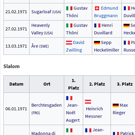
Gustav
Edmund
H
21.02.1971
Sugarloaf
(
USA
)
Thöni
Bruggmann
Duvil
Heavenly
Gustav
Henri
S
27.02.1971
Valley
Thöni
Duvillard
Hecke
(
USA
)
David
Sepp
P
13.03.1971
Åre
(
SWE
)
Zwilling
Heckelmiller
Russe
Slalom
1.
Datum
Ort
2. Platz
3. Platz
Platz
Berchtesgaden
Jean-
Max
06.01.1971
Heinrich
Noël
Rieger
(
FRG
)
Messner
Augert
Jean-
Madonna di
Patrick