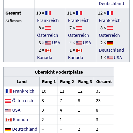
Deutschland
Gesamt
10 ×
11 ×
12 ×
Frankreich
Frankreich
Frankreich
23 Rennen
8 ×
7 ×
8 ×
Österreich
Österreich
Österreich
3 ×
USA
4 ×
USA
2 ×
2 ×
1 ×
Deutschland
Kanada
Kanada
1 ×
USA
Übersicht Podestplätze
Land
Rang 1
Rang 2
Rang 3
Gesamt
Frankreich
10
11
12
33
Österreich
8
7
8
23
USA
3
4
1
8
Kanada
2
1
–
3
Deutschland
–
–
2
2