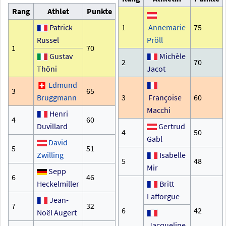
Rang
Athlet
Punkte
Patrick
1
Annemarie
75
Russel
Pröll
1
70
Gustav
Michèle
2
70
Thöni
Jacot
Edmund
3
65
Bruggmann
3
Françoise
60
Macchi
Henri
4
60
Duvillard
Gertrud
4
50
Gabl
David
5
51
Zwilling
Isabelle
5
48
Mir
Sepp
6
46
Heckelmiller
Britt
Lafforgue
Jean-
7
32
6
42
Noël Augert
Jacqueline