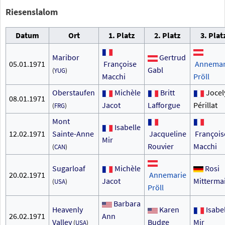
Riesenslalom
Datum
Ort
1. Platz
2. Platz
3. Plat
Maribor
Gertrud
05.01.1971
Françoise
Annemar
Gabl
(
YUG
)
Macchi
Pröll
Oberstaufen
Michèle
Britt
Jocel
08.01.1971
Jacot
Lafforgue
Périllat
(
FRG
)
Mont
Isabelle
12.02.1971
Sainte-Anne
Jacqueline
François
Mir
Rouvier
Macchi
(
CAN
)
Sugarloaf
Michèle
Rosi
20.02.1971
Annemarie
Jacot
Mitterma
(
USA
)
Pröll
Barbara
Heavenly
Karen
Isabe
26.02.1971
Ann
Valley
Budge
Mir
(
USA
)