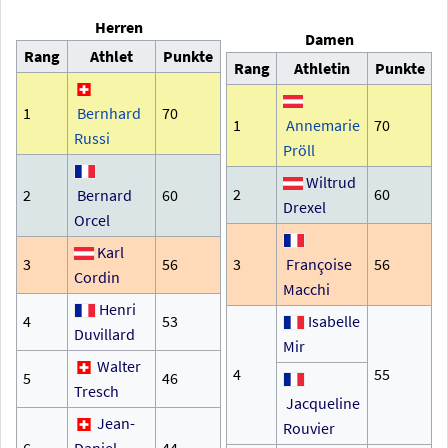
Herren
Damen
Rang
Athlet
Punkte
Rang
Athletin
Punkte
1
Bernhard
70
1
Annemarie
70
Russi
Pröll
Wiltrud
2
60
2
Bernard
60
Drexel
Orcel
Karl
3
56
3
Françoise
56
Cordin
Macchi
Henri
4
53
Isabelle
Duvillard
Mir
Walter
4
55
5
46
Tresch
Jacqueline
Jean-
Rouvier
6
Daniel
44