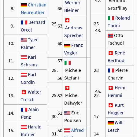
42.
Bernard
Werner
Christian
Grosfilley
8.
66
Bleiner
Neureuther
Roland
Bernard
25.
25
Thöni
9.
63
Andreas
Orcel
43.
Sprecher
Otto
Tyler
Tschudi
10.
60
Franz
Palmer
Vogler
René
Karl
Berthod
11.
57
Schranz
28.
Michele
23
Pierre
Karl
Stefani
Charvin
12.
56
Cordin
Heini
45.
Walter
29.
Michel
22
Hemmi
13.
52
Tresch
Dätwyler
Kurt
Alain
Eric
Huggler
14.
51
30.
17
Penz
Poulsen
Willi
Harald
Alfred
Lesch
15.
50
31.
14
Rofner