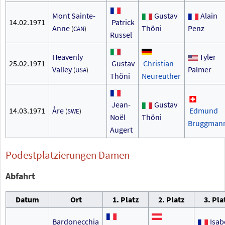
Mont Sainte-
Gustav
Alain
14.02.1971
Patrick
Anne
Thöni
Penz
(
CAN
)
Russel
Heavenly
Tyler
25.02.1971
Gustav
Christian
Valley
Palmer
(
USA
)
Thöni
Neureuther
Jean-
Gustav
14.03.1971
Åre
Edmund
(
SWE
)
Noël
Thöni
Bruggman
Augert
Podestplatzierungen Damen
Abfahrt
Datum
Ort
1. Platz
2. Platz
3. Pla
Bardonecchia
Isab