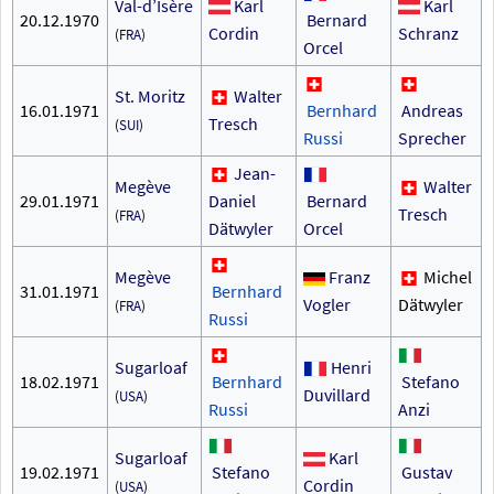
Val-d’Isère
Karl
Karl
20.12.1970
Bernard
Cordin
Schranz
(
FRA
)
Orcel
St. Moritz
Walter
16.01.1971
Bernhard
Andreas
Tresch
(
SUI
)
Russi
Sprecher
Jean-
Megève
Walter
29.01.1971
Daniel
Bernard
Tresch
(
FRA
)
Dätwyler
Orcel
Megève
Franz
Michel
31.01.1971
Bernhard
Vogler
Dätwyler
(
FRA
)
Russi
Sugarloaf
Henri
18.02.1971
Bernhard
Stefano
Duvillard
(
USA
)
Russi
Anzi
Sugarloaf
Karl
19.02.1971
Stefano
Gustav
Cordin
(
USA
)