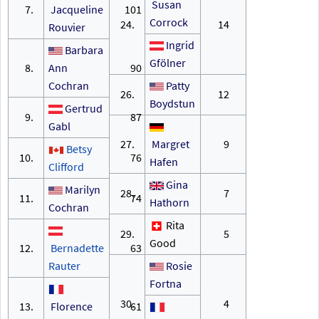
Susan
7.
Jacqueline
101
Corrock
24.
14
Rouvier
Ingrid
Barbara
Gfölner
8.
Ann
90
Cochran
Patty
26.
12
Boydstun
Gertrud
9.
87
Gabl
27.
Margret
9
Betsy
10.
76
Hafen
Clifford
Gina
Marilyn
28.
7
11.
74
Hathorn
Cochran
Rita
29.
5
Good
12.
Bernadette
63
Rauter
Rosie
Fortna
30.
4
13.
Florence
61