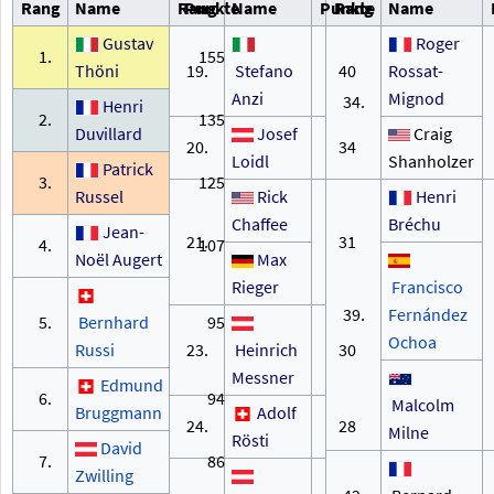
Rang
Name
Rang
Punkte
Name
Punkte
Rang
Name
Gustav
Roger
1.
155
Thöni
19.
Stefano
40
Rossat-
Anzi
Mignod
34.
Henri
2.
135
Duvillard
Josef
Craig
20.
34
Loidl
Shanholzer
Patrick
3.
125
Russel
Rick
Henri
Chaffee
Bréchu
Jean-
21.
31
4.
107
Noël Augert
Max
Rieger
Francisco
39.
Fernández
5.
Bernhard
95
Ochoa
Russi
23.
Heinrich
30
Messner
Edmund
6.
94
Malcolm
Bruggmann
Adolf
24.
28
Milne
Rösti
David
7.
86
Zwilling