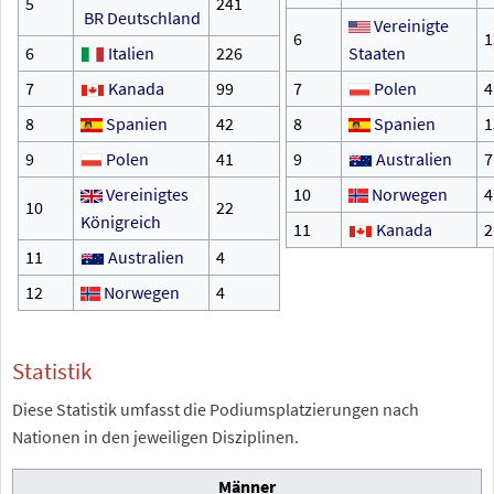
5
241
BR
Deutschland
Vereinigte
6
1
6
Italien
226
Staaten
7
Kanada
99
7
Polen
4
8
Spanien
42
8
Spanien
1
9
Polen
41
9
Australien
7
Vereinigtes
10
Norwegen
4
10
22
Königreich
11
Kanada
2
11
Australien
4
12
Norwegen
4
Statistik
Diese Statistik umfasst die Podiumsplatzierungen nach
Nationen in den jeweiligen Disziplinen.
Männer