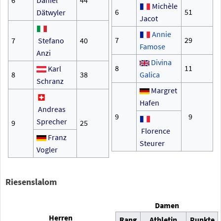
Michèle
6
51
Dätwyler
Jacot
Annie
7
29
7
Stefano
40
Famose
Anzi
Divina
8
11
Karl
8
38
Galica
Schranz
Margret
Hafen
Andreas
9
9
Sprecher
9
25
Florence
Franz
Steurer
Vogler
Riesenslalom
Damen
Herren
Rang
Athletin
Punkte