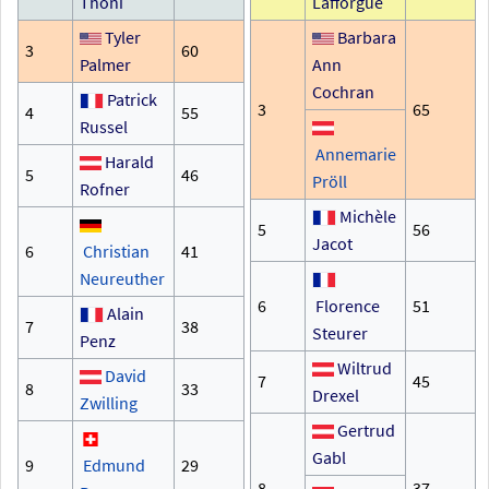
Thöni
Lafforgue
Tyler
Barbara
3
60
Palmer
Ann
Cochran
Patrick
3
65
4
55
Russel
Annemarie
Harald
5
46
Pröll
Rofner
Michèle
5
56
Jacot
6
Christian
41
Neureuther
6
Florence
51
Alain
7
38
Steurer
Penz
Wiltrud
David
7
45
8
33
Drexel
Zwilling
Gertrud
Gabl
9
Edmund
29
8
37