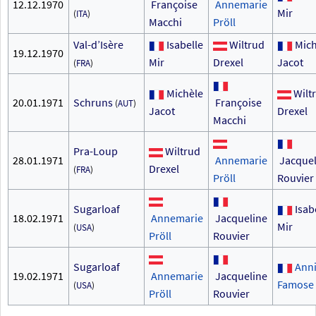
12.12.1970
Françoise
Annemarie
Mir
(
ITA
)
Macchi
Pröll
Val-d’Isère
Isabelle
Wiltrud
Mic
19.12.1970
Mir
Drexel
Jacot
(
FRA
)
Michèle
Wilt
20.01.1971
Schruns
Françoise
(
AUT
)
Jacot
Drexel
Macchi
Pra-Loup
Wiltrud
28.01.1971
Annemarie
Jacque
Drexel
(
FRA
)
Pröll
Rouvier
Sugarloaf
Isab
18.02.1971
Annemarie
Jacqueline
Mir
(
USA
)
Pröll
Rouvier
Sugarloaf
Ann
19.02.1971
Annemarie
Jacqueline
Famose
(
USA
)
Pröll
Rouvier