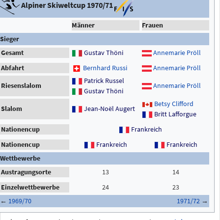
Alpiner Skiweltcup 1970/71
Männer
Frauen
Sieger
Gesamt
Gustav Thöni
Annemarie Pröll
Abfahrt
Bernhard Russi
Annemarie Pröll
Patrick Russel
Riesenslalom
Annemarie Pröll
Gustav Thöni
Betsy Clifford
Slalom
Jean-Noël Augert
Britt Lafforgue
Nationencup
Frankreich
Nationencup
Frankreich
Frankreich
Wettbewerbe
Austragungsorte
13
14
Einzelwettbewerbe
24
23
←
1969/70
1971/72
→