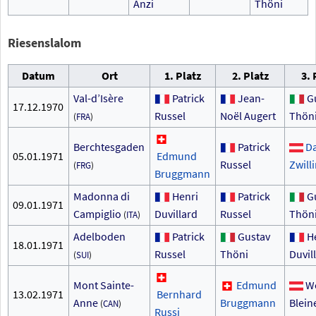
Anzi
Thöni
Riesenslalom
Datum
Ort
1. Platz
2. Platz
3. 
Val-d’Isère
Patrick
Jean-
G
17.12.1970
Russel
Noël Augert
Thön
(
FRA
)
Berchtesgaden
Patrick
D
05.01.1971
Edmund
Russel
Zwill
(
FRG
)
Bruggmann
Madonna di
Henri
Patrick
G
09.01.1971
Campiglio
Duvillard
Russel
Thön
(
ITA
)
Adelboden
Patrick
Gustav
H
18.01.1971
Russel
Thöni
Duvil
(
SUI
)
Mont Sainte-
Edmund
W
13.02.1971
Bernhard
Anne
Bruggmann
Blein
(
CAN
)
Russi