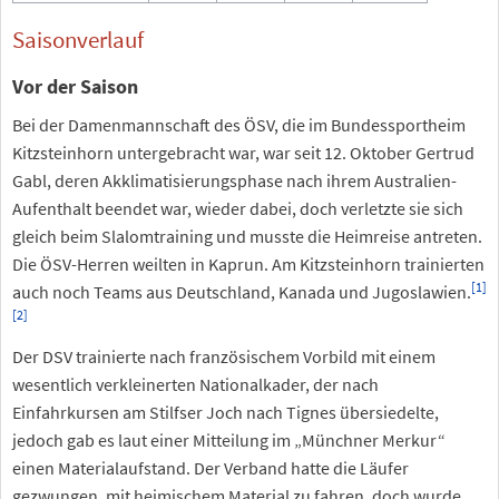
Saisonverlauf
Vor der Saison
Bei der Damenmannschaft des ÖSV, die im Bundessportheim
Kitzsteinhorn untergebracht war, war seit 12. Oktober Gertrud
Gabl, deren Akklimatisierungsphase nach ihrem Australien-
Aufenthalt beendet war, wieder dabei, doch verletzte sie sich
gleich beim Slalomtraining und musste die Heimreise antreten.
Die ÖSV-Herren weilten in Kaprun. Am Kitzsteinhorn trainierten
[
1
]
auch noch Teams aus Deutschland, Kanada und Jugoslawien.
[
2
]
Der DSV trainierte nach französischem Vorbild mit einem
wesentlich verkleinerten Nationalkader, der nach
Einfahrkursen am Stilfser Joch nach Tignes übersiedelte,
jedoch gab es laut einer Mitteilung im „Münchner Merkur“
einen Materialaufstand. Der Verband hatte die Läufer
gezwungen, mit heimischem Material zu fahren, doch wurde