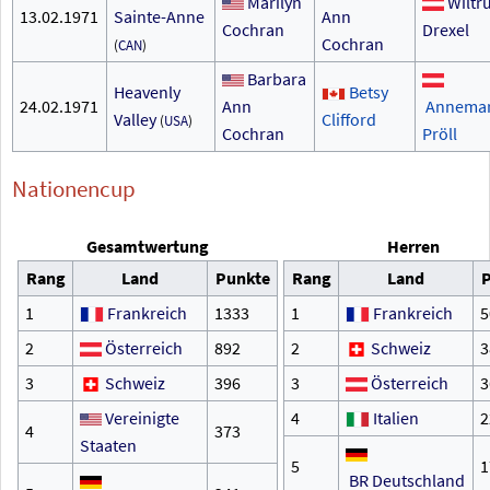
Marilyn
Wiltr
13.02.1971
Sainte-Anne
Ann
Cochran
Drexel
Cochran
(
CAN
)
Barbara
Heavenly
Betsy
24.02.1971
Ann
Annemar
Valley
Clifford
(
USA
)
Cochran
Pröll
Nationencup
Gesamtwertung
Herren
Rang
Land
Punkte
Rang
Land
P
1
Frankreich
1333
1
Frankreich
5
2
Österreich
892
2
Schweiz
3
3
Schweiz
396
3
Österreich
3
Vereinigte
4
Italien
2
4
373
Staaten
5
1
BR
Deutschland