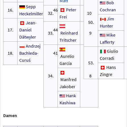
Matt
Bob
Sepp
Peter
Cochran
16.
46
32.
10
Heckelmiller
Frei
Jim
50.
Jean-
Hunter
17.
Daniel
44
33.
Reinhard
9
Mike
Dätwyler
Tritscher
Lafferty
Andrzej
Giulio
18.
Bachleda-
41
Aurelio
Corradi
Curuś
53.
García
Hans
Zingre
34.
8
Manfred
Jakober
Hank
Kashiwa
Damen