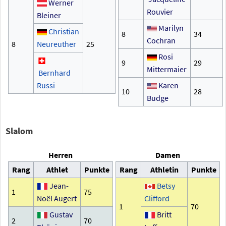
Werner
Rouvier
Bleiner
Marilyn
Christian
8
34
Cochran
8
Neureuther
25
Rosi
9
29
Mittermaier
Bernhard
Russi
Karen
10
28
Budge
Slalom
Herren
Damen
Rang
Athlet
Punkte
Rang
Athletin
Punkte
Jean-
Betsy
1
75
Noël Augert
Clifford
1
70
Gustav
Britt
2
70