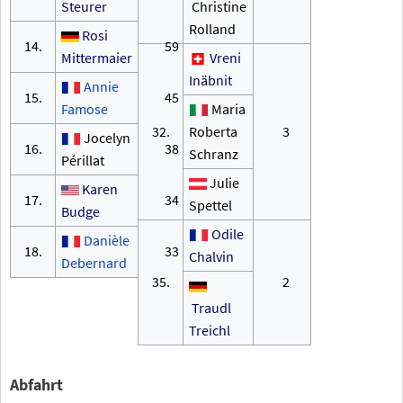
Steurer
Christine
Rolland
Rosi
14.
59
Mittermaier
Vreni
Inäbnit
Annie
15.
45
Famose
Maria
32.
Roberta
3
Jocelyn
16.
38
Schranz
Périllat
Julie
Karen
17.
34
Spettel
Budge
Odile
Danièle
18.
33
Chalvin
Debernard
35.
2
Traudl
Treichl
Abfahrt