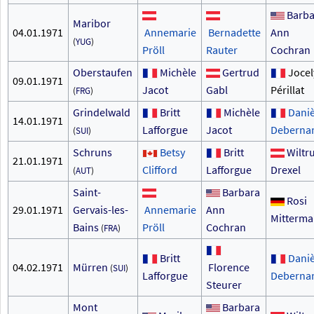
Barba
Maribor
04.01.1971
Annemarie
Bernadette
Ann
(
YUG
)
Pröll
Rauter
Cochran
Oberstaufen
Michèle
Gertrud
Joce
09.01.1971
Jacot
Gabl
Périllat
(
FRG
)
Grindelwald
Britt
Michèle
Daniè
14.01.1971
Lafforgue
Jacot
Deberna
(
SUI
)
Schruns
Betsy
Britt
Wiltr
21.01.1971
Clifford
Lafforgue
Drexel
(
AUT
)
Saint-
Barbara
Rosi
29.01.1971
Gervais-les-
Annemarie
Ann
Mitterma
Bains
Pröll
Cochran
(
FRA
)
Britt
Daniè
04.02.1971
Mürren
Florence
(
SUI
)
Lafforgue
Deberna
Steurer
Mont
Barbara