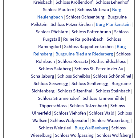
Kreisbach
|
Schloss Kröllendorf
|
Schloss Lehenhof
|
Schloss Mautern
|
Schloss Mitterau
|
Burg
Neulengbach
|
Schloss Ochsenburg
|
Burgruine
Peilstein
|
Schloss Petzenkirchen
|
Burg Plankenstein
|
Schloss Pöchlarn
|
Schloss Pottenbrunn
|
Schloss
Purgstall
|
Ruine Raipoltenbach
|
Schloss
Ramingdorf
|
Schloss Rappoltenkirchen
|
Burg
Reinsberg
|
Burgruine Ried am Riederberg
|
Schloss
Rohrbach
|
Schloss Rossatz
|
Rothschildschloss
|
Schloss Salaberg
|
Schloss St. Peter in der Au
|
Schallaburg
|
Schloss Scheibbs
|
Schloss Schönbühel
|
Schloss Seisenegg
|
Schloss Senftenegg
|
Burgruine
Sichtenberg
|
Schloss Sitzenthal
|
Schloss Steinbach
|
Schloss Strannersdorf
|
Schloss Tannenmühle
|
Töpperschloss
|
Schloss Totzenbach
|
Schloss
Ulmerfeld
|
Schloss Viehofen
|
Schloss Wald
|
Schloss
Wallsee
|
Schloss Walpersdorf
|
Schloss Wasserburg
|
Schloss Weinzierl
|
Burg Weißenburg
|
Schloss
Wieselburg
|
Schloss Wolfpassing
|
Schloss Wolfsberg
|