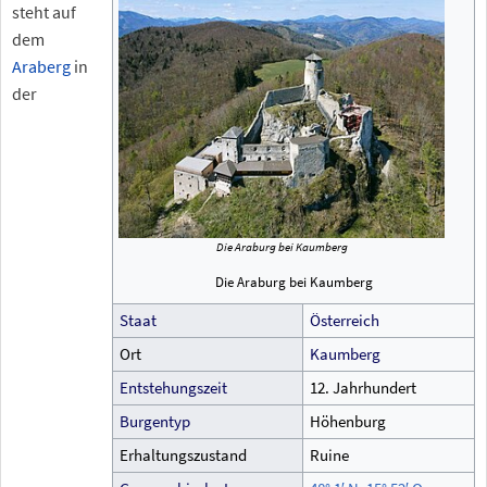
steht auf
dem
Araberg
in
der
Die Araburg bei Kaumberg
Die Araburg bei Kaumberg
Staat
Österreich
Ort
Kaumberg
Entstehungszeit
12. Jahrhundert
Burgentyp
Höhenburg
Erhaltungszustand
Ruine