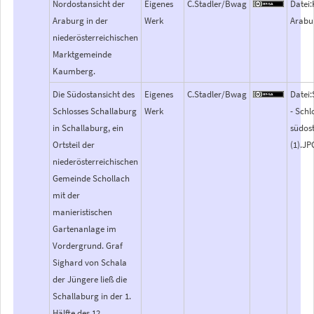
Nordostansicht der
Eigenes
C.Stadler/Bwag
Datei
Araburg in der
Werk
Arabu
niederösterreichischen
Marktgemeinde
Kaumberg.
Die Südostansicht des
Eigenes
C.Stadler/Bwag
Datei
Schlosses Schallaburg
Werk
- Schl
in Schallaburg, ein
südost
Ortsteil der
(1).JP
niederösterreichischen
Gemeinde Schollach
mit der
manieristischen
Gartenanlage im
Vordergrund. Graf
Sighard von Schala
der Jüngere ließ die
Schallaburg in der 1.
Hälfte des 12.