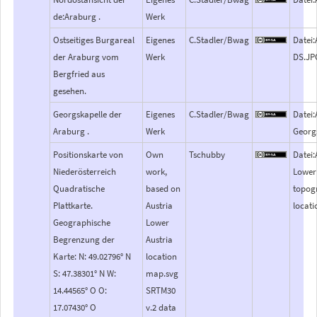
de:Araburg .
Werk
Ostseitiges Burgareal
Eigenes
C.Stadler/Bwag
Datei
der Araburg vom
Werk
DS.JP
Bergfried aus
gesehen.
Georgskapelle der
Eigenes
C.Stadler/Bwag
Datei
Araburg .
Werk
Georg
Positionskarte von
Own
Tschubby
Datei:
Niederösterreich
work,
Lower
Quadratische
based on
topog
Plattkarte.
Austria
locat
Geographische
Lower
Begrenzung der
Austria
Karte: N: 49.02796° N
location
S: 47.38301° N W:
map.svg
14.44565° O O:
SRTM30
17.07430° O
v.2 data