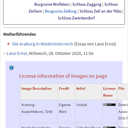
Burgruine Wolfstein
|
Schloss Zagging
|
Schloss
Zeillern
|
Burgruine Zelking
|
Schloss Zell an der Ybbs
|
Schloss Zwentendorf
Weiterführendes
Die Araburg in Niederösterreich
(Essay von Lanz Ernst)
--
Lanz Ernst
, Mittwoch, 28. Oktober 2020, 11:56
License Information of Images on page
Image Description
Credit
Artist
License
File
Name
Araburg-
Eigenes
Linie29
Datei
Aussichtsturm, Tafel
Werk
Aussi
ÖTK-Ta
Nordostansicht der
Eigenes
C.Stadler/Bwag
Datei