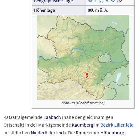
Geographische
Lage
48°
1′
N
,
15°
52′
O
Höhenlage
800
m
ü.
A.
Araburg (Niederösterreich)
Katastralgemeinde
Laabach
(nahe der gleichnamigen
Ortschaft) in der Marktgemeinde
Kaumberg
im
Bezirk Lilienfeld
im südlichen
Niederösterreich
. Die
Ruine
einer
Höhenburg