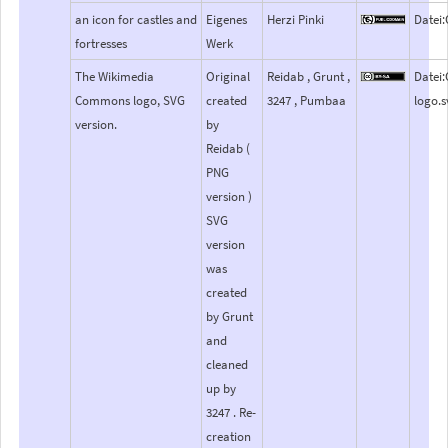
an icon for castles and
Eigenes
Herzi Pinki
Datei:
fortresses
Werk
The Wikimedia
Original
Reidab , Grunt ,
Datei
Commons logo, SVG
created
3247 , Pumbaa
logo.s
version.
by
Reidab (
PNG
version )
SVG
version
was
created
by Grunt
and
cleaned
up by
3247 . Re-
creation