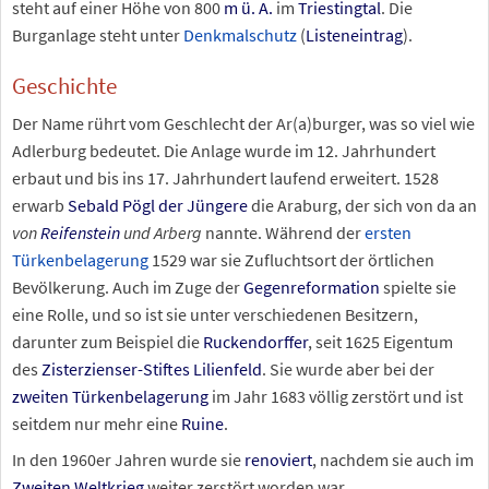
steht auf einer Höhe von
800
m
ü.
A.
im
Triestingtal
. Die
Burganlage steht unter
Denkmalschutz
(
Listeneintrag
).
Geschichte
Der Name rührt vom Geschlecht der Ar(a)burger, was so viel wie
Adlerburg bedeutet. Die Anlage wurde im 12. Jahrhundert
erbaut und bis ins 17. Jahrhundert laufend erweitert. 1528
erwarb
Sebald Pögl der Jüngere
die Araburg, der sich von da an
von
Reifenstein
und Arberg
nannte. Während der
ersten
Türkenbelagerung
1529 war sie Zufluchtsort der örtlichen
Bevölkerung. Auch im Zuge der
Gegenreformation
spielte sie
eine Rolle, und so ist sie unter verschiedenen Besitzern,
darunter zum Beispiel die
Ruckendorffer
, seit 1625 Eigentum
des
Zisterzienser-Stiftes Lilienfeld
. Sie wurde aber bei der
zweiten Türkenbelagerung
im Jahr 1683 völlig zerstört und ist
seitdem nur mehr eine
Ruine
.
In den 1960er Jahren wurde sie
renoviert
, nachdem sie auch im
Zweiten Weltkrieg
weiter zerstört worden war.