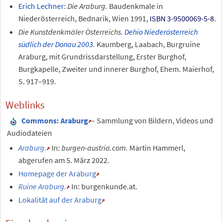
Erich Lechner
:
Die Araburg.
Baudenkmale in
Niederösterreich, Bednarik, Wien 1991,
ISBN 3-9500069-5-8
.
Die Kunstdenkmäler Österreichs.
Dehio Niederösterreich
südlich der Donau 2003
.
Kaumberg, Laabach, Burgruine
Araburg, mit Grundrissdarstellung, Erster Burghof,
Burgkapelle, Zweiter und innerer Burghof, Ehem. Maierhof,
S. 917–919.
Weblinks
Commons
: Araburg
– Sammlung von Bildern, Videos und
Audiodateien
Araburg.
In:
burgen-austria.com.
Martin Hammerl
,
abgerufen am 5.
März 2022
.
Homepage der Araburg
Ruine Araburg.
In: burgenkunde.at.
Lokalität auf der Araburg