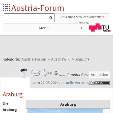
Austria-Forum
Erklaerung zur Suche und weitere
Optionen
Menü
Kategorie:
Austria-Forum
>
AustriaWiki
>
Araburg
unbekannter Gast
Anmelden
vom 21.03.2024
,
aktuelle Version
,
Araburg
Die
Araburg
Araburg