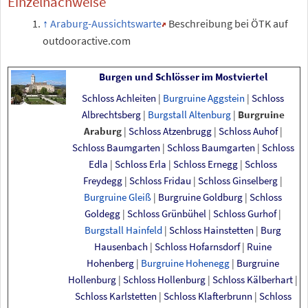
Einzelnachweise
Araburg-Aussichtswarte
Beschreibung bei ÖTK auf
outdooractive.com
Burgen und Schlösser im Mostviertel
Schloss Achleiten
|
Burgruine Aggstein
|
Schloss
Albrechtsberg
|
Burgstall Altenburg
|
Burgruine
Araburg
|
Schloss Atzenbrugg
|
Schloss Auhof
|
Schloss Baumgarten
|
Schloss Baumgarten
|
Schloss
Edla
|
Schloss Erla
|
Schloss Ernegg
|
Schloss
Freydegg
|
Schloss Fridau
|
Schloss Ginselberg
|
Burgruine Gleiß
|
Burgruine Goldburg
|
Schloss
Goldegg
|
Schloss Grünbühel
|
Schloss Gurhof
|
Burgstall Hainfeld
|
Schloss Hainstetten
|
Burg
Hausenbach
|
Schloss Hofarnsdorf
|
Ruine
Hohenberg
|
Burgruine Hohenegg
|
Burgruine
Hollenburg
|
Schloss Hollenburg
|
Schloss Kälberhart
|
Schloss Karlstetten
|
Schloss Klafterbrunn
|
Schloss