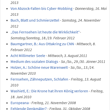
2013
Von Abzock-Fallen bis Cyber-Mobbing
-
Donnerstag, 16. Mai
2013
Buch, Blatt und Schmierzettel
-
Samstag, 24. November
2012
„Das Fernsehen ist heute die Wirklichkeit“
-
Samstag/Sonntag, 18./19. Februar 2012
Baumgartner, B.: Aus Ottakring zu CNN
-
Mittwoch, 8.
Februar 2012
Acht Millimeter Seele
-
Mittwoch, 3. August 2011
Medium des sozialen Dialogs
-
Sa./So., 29./30. Jänner 2011
Holzer, A.: Schöne neue Warenwelt
-
Sa./So., 13./14.
November 2010
Fernsehen, Zähneputzen, Schlafen
-
Freitag, 13. August
2010
Washietl, E.: Die Krone hat ihren König verloren
-
Freitag,
18. Juni 2010
Europeana
-
Freitag, 21. November 2008
Fehlende Denkmäler?
-
Freitag, 31. Oktober 2008