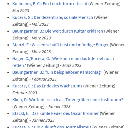
Kullmann, E. C.: Ein Leuchtturm erlischt
(Wiener Zeitung) -
Mai 2023
Kucera, G.: Der dezentrale, soziale Mensch
(Wiener
Zeitung) -
Mai 2023
Baumgartner, B.: Die Welt durch Kultur erklären
(Wiener
Zeitung) -
März 2023
Stanzl, E.: Wissen schafft Lust und mündige Bürger
(Wiener
Zeitung) -
März 2023
Hager, C./Kucera, G.: Wie kann man das Internet noch
retten?
(Wiener Zeitung) -
März 2023
Baumgartner, B.: "Ein beispielloser Kahlschlag"
(Wiener
Zeitung) -
Februar 2023
Kucera, G.: Das Ende des Wachstums
(Wiener Zeitung) -
Februar 2023
Klien, P.: Wie lebt es sich als Totengräber einer Institution?
(Wiener Zeitung) -
Jänner 2023
Stackl, E.: Das kühle Feuer des Oscar Bronner
(Wiener
Zeitung) -
Jänner 2023
Kucera, G.: Die Zukunft des Journalismus
(Wiener Zeitung)