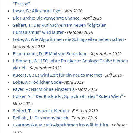
"Presse"
Hayer, B.: Alles nur Lüge!
-
Mai 2020
Die Furche: Die verwehrte Chance
-
April 2020
Seifert, T.: Der Ruf nach einem neuen "digitalen
Humanismus" wird lauter
-
Oktober 2019
Lobe, A.: Wie Algorithmen die Schlagzeilen beherrschen
-
September 2019
Brunnbauer, D.: E-Mail von Sebastian
-
September 2019
Hömberg, W.: 150 Jahre Postkarte: Analoge Grüße bleiben
aktuell
-
September 2019
Kucera, G.: Es wird Zeit für ein neues Internet
-
Juli 2019
Lobe, A.: Tödlicher Code
-
April 2019
Payer, P.: Nacht ohne Finsternis
-
März 2019
Holzer, A.: "Der Kuckuck", Sprachrohr des "Roten Wien"
-
März 2019
Seifert, T.: Unsoziale Medien
-
Februar 2019
Belfkih, J.: Das anonyme Ich
-
Februar 2019
Czarnowska, M.: Mit Algorithmen ins Wählerhirn
-
Februar
2019