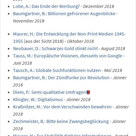
Lobe, A.: Das Ende der Werbung?
-
Dezember 2018
Baumgartner, B.: Billionen gefrorener Augenblicke
-
November 2018
Maurer, H.: Die Entwicklung der Non-Print Medien 1945-
1955
(aus der Sicht 2018) -
Oktober 2018
Neubauer, D.: Schwarzes Gold stinkt nicht
-
August 2018
Tauss, M.: Europäische Visionen, diesseits von Google
-
Juni 2018
Tausch, A.: Globale Suchfunktionen nutzen
-
Mai 2018
Baumgartner, B.: Der Zündfunke zur Revolution
-
Jänner
2018
Diem, P.: Semi-qualitative Umfragen
Klingler, W.: Digitalismus
-
Jänner 2018
Kraßnitzer, M.: Vor dem Verschwinden bewahren
-
Jänner
2018
Zechmeister, B.: Bitte keine Zwangsbeglückung
-
Jänner
2018
Maurer, H.: Zur Stabilität digitaler Informationen
-
August