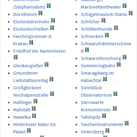
(Stephansdom)
Marionettentheater
Dorotheum
Schigymnasium Stams
Eisstockdrechsler
Schilcher
Eisstockschießen
Schlittenhunde
Faschingsrenner d.
Schnecken
Krakau
Schwanzhämmerschmie
Friedhof der Namenlosen
d
Schwarmforschung
Glockengießer
Semmeringbahn
Gmundener
Smaragdweg im
Liebstattsonntag
Habachtal
Großglockner
Sonnblick-
Hochalpenstraße
Observatorium
Haflinger
Sternwarte
Hallstatt
Kremsmünster
Hawelka
Tafelspitz
Hintertuxer Natur Eis
Tascheninstrumente
Palast
Untersberg