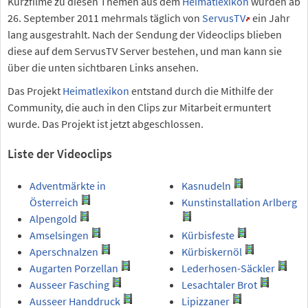
Kurzfilme zu diesen Themen aus dem
Heimatlexikon
wurden ab
26. September 2011 mehrmals täglich von
ServusTV
ein Jahr
lang ausgestrahlt. Nach der Sendung der Videoclips blieben
diese auf dem ServusTV Server bestehen, und man kann sie
über die unten sichtbaren Links ansehen.
Das Projekt
Heimatlexikon
entstand durch die Mithilfe der
Community, die auch in den Clips zur Mitarbeit ermuntert
wurde. Das Projekt ist jetzt abgeschlossen.
Liste der Videoclips
Adventmärkte in
Kasnudeln
Österreich
Kunstinstallation Arlberg
Alpengold
Amselsingen
Kürbisfeste
Aperschnalzen
Kürbiskernöl
Augarten Porzellan
Lederhosen-Säckler
Ausseer Fasching
Lesachtaler Brot
Ausseer Handdruck
Lipizzaner