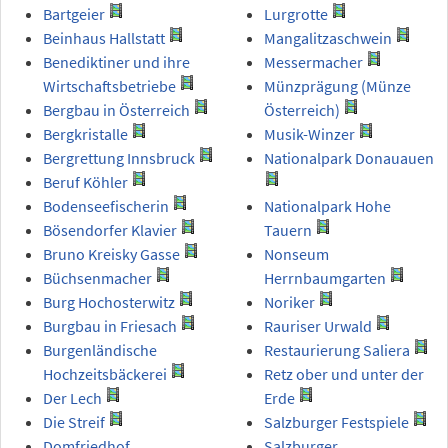
Bartgeier
Lurgrotte
Beinhaus Hallstatt
Mangalitzaschwein
Benediktiner und ihre
Messermacher
Wirtschaftsbetriebe
Münzprägung (Münze
Bergbau in Österreich
Österreich)
Bergkristalle
Musik-Winzer
Bergrettung Innsbruck
Nationalpark Donauauen
Beruf Köhler
Bodenseefischerin
Nationalpark Hohe
Bösendorfer Klavier
Tauern
Bruno Kreisky Gasse
Nonseum
Büchsenmacher
Herrnbaumgarten
Burg Hochosterwitz
Noriker
Burgbau in Friesach
Rauriser Urwald
Burgenländische
Restaurierung Saliera
Hochzeitsbäckerei
Retz ober und unter der
Der Lech
Erde
Die Streif
Salzburger Festspiele
Domfriedhof
Salzburger