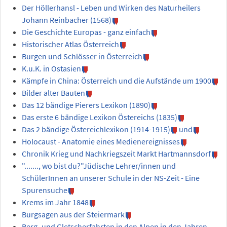
Der Höllerhansl - Leben und Wirken des Naturheilers
Johann Reinbacher (1568)
Die Geschichte Europas - ganz einfach
Historischer Atlas Österreich
Burgen und Schlösser in Österreich
K.u.K. in Ostasien
Kämpfe in China: Österreich und die Aufstände um 1900
Bilder alter Bauten
Das 12 bändige Pierers Lexikon (1890)
Das erste 6 bändige Lexikon Östereichs (1835)
Das 2 bändige Östereichlexikon (1914-1915)
und
Holocaust - Anatomie eines Medienereignisses
Chronik Krieg und Nachkriegszeit Markt Hartmannsdorf
"......., wo bist du?"Jüdische Lehrer/innen und
SchülerInnen an unserer Schule in der NS-Zeit - Eine
Spurensuche
Krems im Jahr 1848
Burgsagen aus der Steiermark
Berg- und Gletscherfahrten in den Alpen in den Jahren